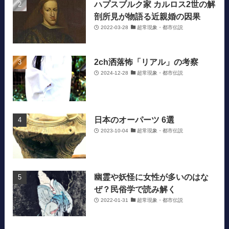
ハプスブルク家 カルロス2世の解
剖所見が物語る近親婚の因果
2022-03-28
超常現象・都市伝説
2ch洒落怖「リアル」の考察
2024-12-28
超常現象・都市伝説
日本のオーパーツ 6選
2023-10-04
超常現象・都市伝説
幽霊や妖怪に女性が多いのはな
ぜ？民俗学で読み解く
2022-01-31
超常現象・都市伝説