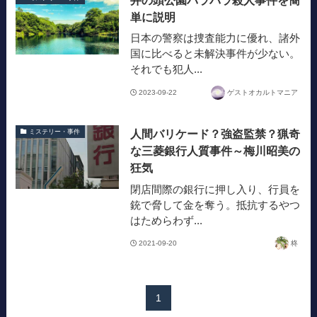
単に説明
日本の警察は捜査能力に優れ、諸外
国に比べると未解決事件が少ない。
それでも犯人...
2023-09-22
ゲストオカルトマニア
人間バリケード？強盗監禁？猟奇
ミステリー・事件
な三菱銀行人質事件～梅川昭美の
狂気
閉店間際の銀行に押し入り、行員を
銃で脅して金を奪う。抵抗するやつ
はためらわず...
2021-09-20
柊
1