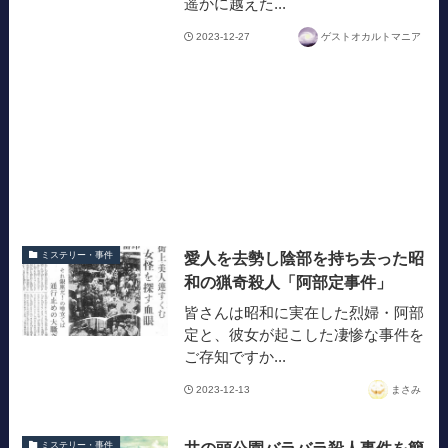
遥かに越えた...
2023-12-27
ゲストオカルトマニア
愛人を去勢し陰部を持ち去った昭
ミステリー・事件
和の猟奇殺人「阿部定事件」
皆さんは昭和に実在した烈婦・阿部
定と、彼女が起こした凄惨な事件を
ご存知ですか...
2023-12-13
まさみ
井の頭公園バラバラ殺人事件を簡
ミステリー・事件