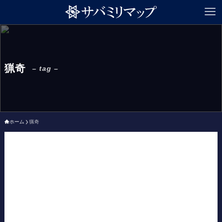
猟奇
– tag –
ホーム
猟奇