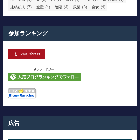
(7)
(4)
(4)
(3)
(4)
連続殺人
遭難
陰陽
風習
魔女
参加ランキング
広告