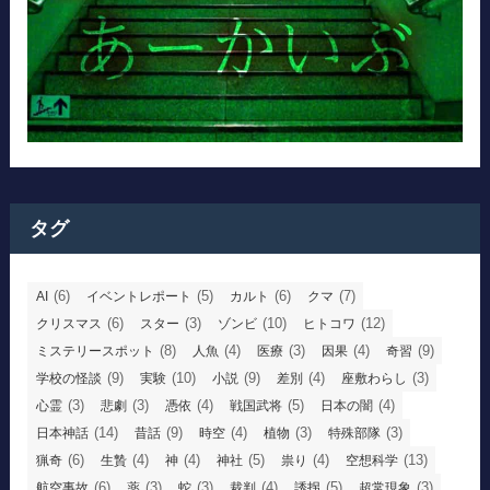
タグ
(6)
(5)
(6)
(7)
AI
イベントレポート
カルト
クマ
(6)
(3)
(10)
(12)
クリスマス
スター
ゾンビ
ヒトコワ
(8)
(4)
(3)
(4)
(9)
ミステリースポット
人魚
医療
因果
奇習
(9)
(10)
(9)
(4)
(3)
学校の怪談
実験
小説
差別
座敷わらし
(3)
(3)
(4)
(5)
(4)
心霊
悲劇
憑依
戦国武将
日本の闇
(14)
(9)
(4)
(3)
(3)
日本神話
昔話
時空
植物
特殊部隊
(6)
(4)
(4)
(5)
(4)
(13)
猟奇
生贄
神
神社
祟り
空想科学
(6)
(3)
(3)
(4)
(5)
(3)
航空事故
薬
蛇
裁判
誘拐
超常現象