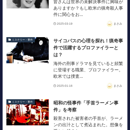
皆さんは世界の未解決事件に興味が
ありますか？もし欧米の猟奇殺人事
件に関心をお...
2025-03-19
まさみ
サイコパスの心理を探れ！猟奇事
ミステリー・事件
件で活躍するプロファイラーと
は？
海外の刑事ドラマを見ていると頻繁
に登場する職業、プロファイラー。
欧米では捜査...
2025-01-16
まさみ
昭和の怪事件「手首ラーメン事
ミステリー・事件
件」を考察
殺害された被害者の手首が、ラーメ
ンの出汁として煮込まれた。想像を