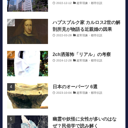
2022-12-12
超常現象・都市伝説
ハプスブルク家 カルロス2世の解
剖所見が物語る近親婚の因果
2022-03-28
超常現象・都市伝説
2ch洒落怖「リアル」の考察
2024-12-28
超常現象・都市伝説
日本のオーパーツ 6選
2023-10-04
超常現象・都市伝説
幽霊や妖怪に女性が多いのはな
ぜ？民俗学で読み解く