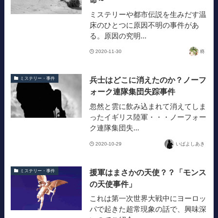
ミステリーや都市伝説を生みだす温
床のひとつに原因不明の事件があ
る。原因の究明...
2020-11-30
柊
兵士はどこに消えたのか？ノーフ
ミステリー・事件
ォーク連隊集団失踪事件
忽然と雲に飲み込まれて消えてしま
ったイギリス陸軍・・・ノーフォー
ク連隊集団失...
2020-10-29
いばよしあき
援軍はまさかの天使？？「モンス
ミステリー・事件
の天使事件」
これは第一次世界大戦中にヨーロッ
パで起きた超常現象の話で、興味深