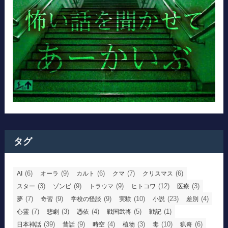
タグ
(6)
(9)
(6)
(7)
(6)
AI
オーラ
カルト
クマ
クリスマス
(3)
(9)
(9)
(12)
(3)
スター
ゾンビ
トラウマ
ヒトコワ
医療
(7)
(9)
(9)
(10)
(23)
(4)
夢
奇習
学校の怪談
実験
小説
差別
(7)
(3)
(4)
(5)
(1)
心霊
悲劇
憑依
戦国武将
戦記
(39)
(9)
(4)
(3)
(10)
(6)
日本神話
昔話
時空
植物
毒
猟奇