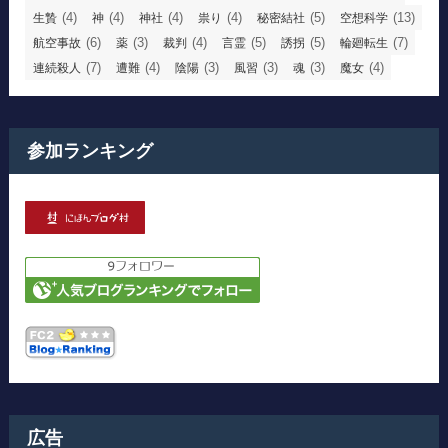
(4)
(4)
(4)
(4)
(5)
(13)
生贄
神
神社
祟り
秘密結社
空想科学
(6)
(3)
(4)
(5)
(5)
(7)
航空事故
薬
裁判
言霊
誘拐
輪廻転生
(7)
(4)
(3)
(3)
(3)
(4)
連続殺人
遭難
陰陽
風習
魂
魔女
参加ランキング
広告