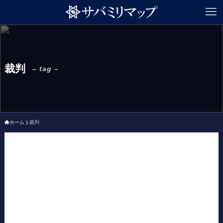
裁判
– tag –
ホーム
裁判