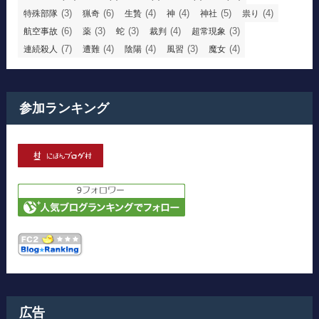
(3)
(6)
(4)
(4)
(5)
(4)
特殊部隊
猟奇
生贄
神
神社
祟り
(6)
(3)
(3)
(4)
(3)
航空事故
薬
蛇
裁判
超常現象
(7)
(4)
(4)
(3)
(4)
連続殺人
遭難
陰陽
風習
魔女
参加ランキング
広告