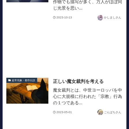
作物でも描写が多く、万人がほぼ同
じ光景を思い...
2023-10-13
かしましさん
正しい魔女裁判を考える
超常現象・都市伝説
魔女裁判とは、中世ヨーロッパを中
心に大規模に行われた「宗教」行為
の１つである...
2023-05-01
ごんぱちさん