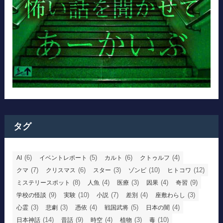
タグ
(6)
(5)
(6)
(4)
AI
イベントレポート
カルト
クトゥルフ
(7)
(6)
(3)
(10)
(12)
クマ
クリスマス
スター
ゾンビ
ヒトコワ
(8)
(4)
(3)
(4)
(9)
ミステリースポット
人魚
医療
因果
奇習
(9)
(10)
(7)
(4)
(3)
学校の怪談
実験
小説
差別
座敷わらし
(3)
(3)
(4)
(5)
(4)
心霊
悲劇
憑依
戦国武将
日本の闇
(14)
(9)
(4)
(3)
(10)
日本神話
昔話
時空
植物
毒