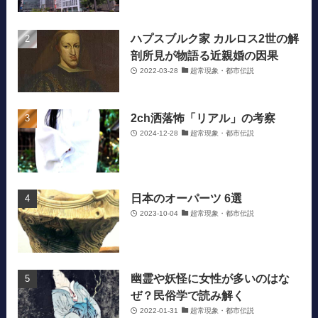
ハプスブルク家 カルロス2世の解
剖所見が物語る近親婚の因果
2022-03-28
超常現象・都市伝説
2ch洒落怖「リアル」の考察
2024-12-28
超常現象・都市伝説
日本のオーパーツ 6選
2023-10-04
超常現象・都市伝説
幽霊や妖怪に女性が多いのはな
ぜ？民俗学で読み解く
2022-01-31
超常現象・都市伝説