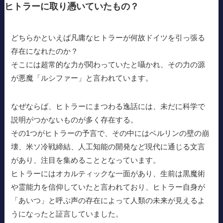
ヒトラーに取り憑いていたもの？
どちらかといえば凡庸なヒトラーが何故ドイツを引っ張る
存在になれたのか？
そこには超常的な力が関わっていたと囁かれ、その力の源
が悪魔「ルシファー」と言われています。
なぜならば、ヒトラーにまつわる逸話には、未だに科学で
説明がつかないものが多く存在する。
その1つがヒトラーの予言で、その中にはベルリンの壁の崩
壊、米ソ冷戦締結、人工知能の開発など現代に通じる文言
があり、注目を集めることとなっています。
ヒトラーにはオカルティックな一面があり、生前は黒魔術
や霊能力を信仰していたと言われており、ヒトラー自身が
「あいつ」と呼ぶ声の存在によって人類の未来が見えるよ
うになったと証言していました。