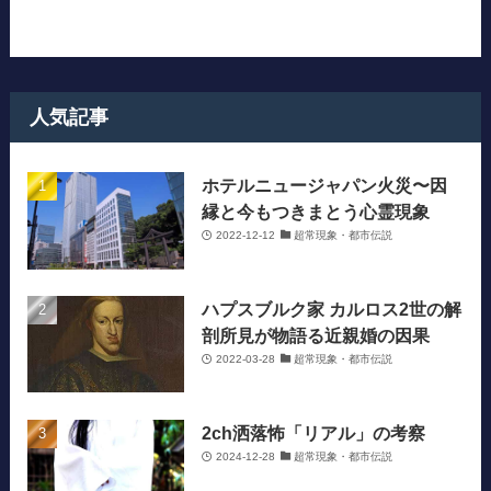
人気記事
ホテルニュージャパン火災〜因
縁と今もつきまとう心霊現象
2022-12-12
超常現象・都市伝説
ハプスブルク家 カルロス2世の解
剖所見が物語る近親婚の因果
2022-03-28
超常現象・都市伝説
2ch洒落怖「リアル」の考察
2024-12-28
超常現象・都市伝説