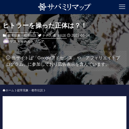
ヒトラーを操った正体は？！
2023-06-04
ナチス
都市伝説
超常現象・都市伝説
ゲストオカルトマニア
当サイトは「Googleアドセンス」や「アフィリエイトプ
ログラム」に参加しており広告表示を含んでいます。
ホーム
超常現象・都市伝説