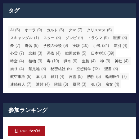
タグ
(6)
(9)
(6)
(7)
(6)
AI
オーラ
カルト
クマ
クリスマス
(1)
(3)
(9)
(9)
(3)
スキャンダル
スター
ゾンビ
トラウマ
医療
(7)
(9)
(9)
(10)
(24)
(4)
夢
奇習
学校の怪談
実験
小説
差別
(7)
(3)
(4)
(5)
(39)
心霊
悲劇
憑依
戦国武将
日本神話
(4)
(3)
(10)
(6)
(4)
(3)
(4)
時空
植物
毒
猟奇
生贄
神
神社
(4)
(3)
(5)
(13)
(3)
祟り
禁足地
秘密結社
空想科学
聖書
(6)
(3)
(4)
(5)
(5)
(7)
航空事故
薬
裁判
言霊
誘拐
輪廻転生
(7)
(4)
(3)
(3)
(3)
(4)
連続殺人
遭難
陰陽
風習
魂
魔女
参加ランキング