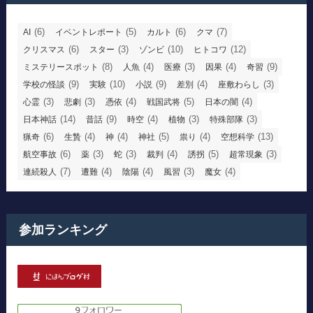
(6)
(5)
(6)
(7)
AI
イベントレポート
カルト
クマ
(6)
(3)
(10)
(12)
クリスマス
スター
ゾンビ
ヒトコワ
(8)
(4)
(3)
(4)
(9)
ミステリースポット
人魚
医療
因果
奇習
(9)
(10)
(9)
(4)
(3)
学校の怪談
実験
小説
差別
座敷わらし
(3)
(3)
(4)
(5)
(4)
心霊
悲劇
憑依
戦国武将
日本の闇
(14)
(9)
(4)
(3)
(3)
日本神話
昔話
時空
植物
特殊部隊
(6)
(4)
(4)
(5)
(4)
(13)
猟奇
生贄
神
神社
祟り
空想科学
(6)
(3)
(3)
(4)
(5)
(3)
航空事故
薬
蛇
裁判
誘拐
超常現象
(7)
(4)
(4)
(3)
(4)
連続殺人
遭難
陰陽
風習
魔女
参加ランキング