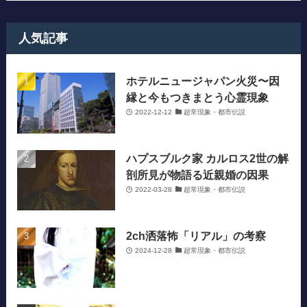
人気記事
ホテルニュージャパン火災〜因
縁と今もつきまとう心霊現象
2022-12-12
超常現象・都市伝説
ハプスブルク家 カルロス2世の解
剖所見が物語る近親婚の因果
2022-03-28
超常現象・都市伝説
2ch洒落怖「リアル」の考察
2024-12-28
超常現象・都市伝説