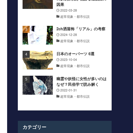
因果
2022-03-28
超常現象・都市伝説
2ch洒落怖「リアル」の考察
2024-12-28
超常現象・都市伝説
日本のオーパーツ 6選
2023-10-04
超常現象・都市伝説
幽霊や妖怪に女性が多いのは
なぜ？民俗学で読み解く
2022-01-31
超常現象・都市伝説
カテゴリー