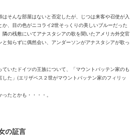
師はそんな部屋はないと否定したが、じつは来客や召使が入
とか、目の色がニコライ2世そっくりの美しいブルーだった
、隣の桟敷にいてアナスタシアの歌を聞いたアメリカ外交官
ンと知らずに偶然会い、アンダーソンがアナスタシアが歌っ
っていたドイツの王族について、「マウントバッテン家のも
言した」(エリザベス２世がマウントバッテン家のフィリッ
かったとかも・・・・。
女の証言