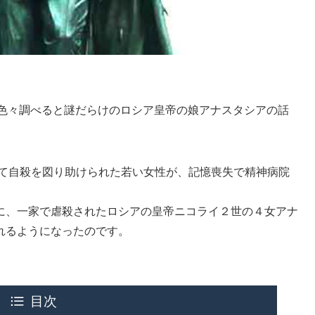
、色々調べると謎だらけのロシア皇帝の娘アナスタシアの話
りて自殺を図り助けられた若い女性が、記憶喪失で精神病院
に、一家で虐殺されたロシアの皇帝ニコライ２世の４女アナ
れるようになったのです。
目次