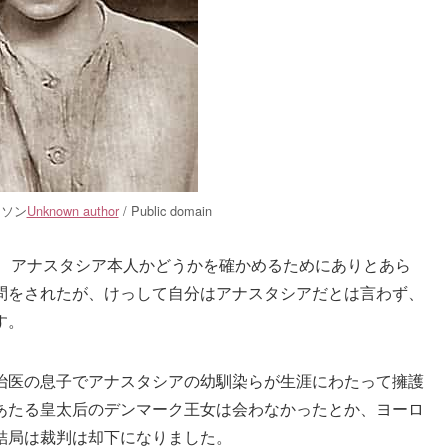
ーソン
Unknown author
/ Public domain
は、アナスタシア本人かどうかを確かめるためにありとあら
問をされたが、けっして自分はアナスタシアだとは言わず、
す。
治医の息子でアナスタシアの幼馴染らが生涯にわたって擁護
あたる皇太后のデンマーク王女は会わなかったとか、ヨーロ
結局は裁判は却下になりました。