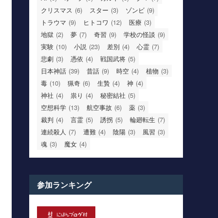
クリスマス
(6)
スター
(3)
ゾンビ
(9)
トラウマ
(9)
ヒトコワ
(12)
医療
(3)
地獄
(2)
夢
(7)
奇習
(9)
学校の怪談
(9)
実験
(10)
小説
(23)
差別
(4)
心霊
(7)
悲劇
(3)
憑依
(4)
戦国武将
(5)
日本神話
(39)
昔話
(9)
時空
(4)
植物
(3)
毒
(10)
猟奇
(6)
生贄
(4)
神
(4)
神社
(4)
祟り
(4)
秘密結社
(5)
空想科学
(13)
航空事故
(6)
薬
(3)
裁判
(4)
言霊
(5)
誘拐
(5)
輪廻転生
(7)
連続殺人
(7)
遭難
(4)
陰陽
(3)
風習
(3)
魂
(3)
魔女
(4)
参加ランキング