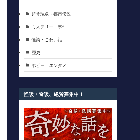
超常現象・都市伝説
ミステリー・事件
怪談・こわい話
歴史
ホビー・エンタメ
怪談・奇談、絶賛募集中！