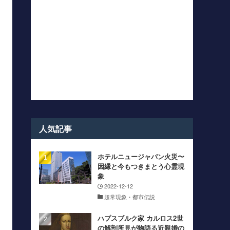
人気記事
ホテルニュージャパン火災〜
因縁と今もつきまとう心霊現
象
2022-12-12
超常現象・都市伝説
ハプスブルク家 カルロス2世
の解剖所見が物語る近親婚の