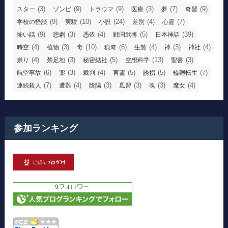
(3)
(9)
(9)
(3)
(7)
(9)
スター
ゾンビ
トラウマ
医療
夢
奇習
(9)
(10)
(24)
(4)
(7)
学校の怪談
実験
小説
差別
心霊
(9)
(3)
(4)
(5)
(39)
怖い話
悲劇
憑依
戦国武将
日本神話
(4)
(3)
(10)
(6)
(4)
(3)
(4)
時空
植物
毒
猟奇
生贄
神
神社
(4)
(3)
(5)
(13)
(3)
祟り
禁足地
秘密結社
空想科学
聖書
(6)
(3)
(4)
(5)
(5)
(7)
航空事故
薬
裁判
言霊
誘拐
輪廻転生
(7)
(4)
(3)
(3)
(3)
(4)
連続殺人
遭難
陰陽
風習
魂
魔女
参加ランキング