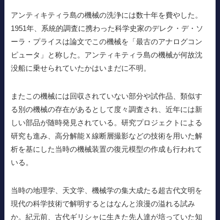
アンティキティラ島の機械の洗浄には数十年を費やした。
1951年、系統的調査に携わった科学史家のデレク・デ・ソ
ーラ・プライスは論文でこの機械を「最古のアナログコン
ピュータ」と称した。アンティキティラ島の機械が何故沈
没船に乗せられていたかはいまだに不明。
またこの機械には回収されていない部分や試作品、類似す
る別の機械の存在があるとして度々調査され、近年には新
しい部品が随時発見されている。研究プロジェクトによる
研究も進み、高分解能Ｘ線断層撮影などの技術を用いた解
析を基にした当時の機械装置の復元模型の作成も行われて
いる。
当時の地理学、天文学、機械学の集大成たる超古代文明を
現代の科学技術で解明するとはなんと浪漫の溢れる試み
か。紀元前、古代ギリシャに生きた先人達が培っていた知