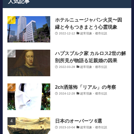
人気記事
ホテルニュージャパン火災〜因
縁と今もつきまとう心霊現象
2022-12-12
超常現象・都市伝説
ハプスブルク家 カルロス2世の解
剖所見が物語る近親婚の因果
2022-03-28
超常現象・都市伝説
2ch洒落怖「リアル」の考察
2024-12-28
超常現象・都市伝説
日本のオーパーツ 6選
2023-10-04
超常現象・都市伝説