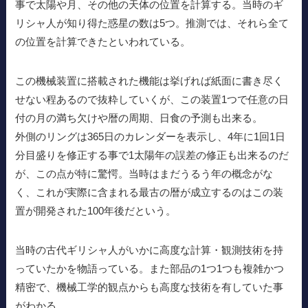
事で太陽や月、その他の天体の位置を計算する。当時のギ
リシャ人が知り得た惑星の数は5つ。推測では、それら全て
の位置を計算できたといわれている。
この機械装置に搭載された機能は挙げれば紙面に書き尽く
せない程あるので抜粋していくが、この装置1つで任意の日
付の月の満ち欠けや暦の周期、日食の予測も出来る。
外側のリングは365日のカレンダーを表示し、4年に1回1日
分目盛りを修正する事で1太陽年の誤差の修正も出来るのだ
が、この点が特に驚愕。当時はまだうるう年の概念がな
く、これが実際に含まれる最古の暦が成立するのはこの装
置が開発された100年後だという。
当時の古代ギリシャ人がいかに高度な計算・観測技術を持
っていたかを物語っている。また部品の1つ1つも複雑かつ
精密で、機械工学的観点からも高度な技術を有していた事
がわかる。