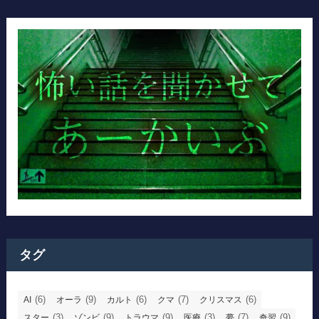
タグ
(6)
(9)
(6)
(7)
(6)
AI
オーラ
カルト
クマ
クリスマス
(3)
(9)
(9)
(3)
(7)
(9)
スター
ゾンビ
トラウマ
医療
夢
奇習