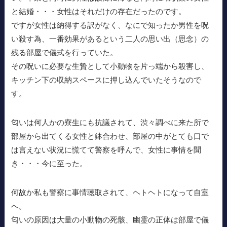
と結婚・・・女性はそれだけの存在だったのです。
ですが女性は納得する訳がなく、なにで知ったか男性を呪
い殺す為、一番効果があるという二人の思い出（思念）の
残る部屋で儀式を行っていた。
その呪いに必要な生贄として小動物を片っ端から殺害し、
キッチン下の収納スペースに押し込んでいたそうなので
す。
匂いは何人かの寮生にも抗議されて、渋々調べに来た所で
部屋から出てくる女性と鉢合わせ、部屋の中がとても口で
は言えない状況に慌てて警察を呼んで、女性に事情を聞
き・・・今に至った。
何故か私も警察に事情聴取されて、ヘトヘトになって自室
へ。
匂いの原因は大量の小動物の死骸、幽霊の正体は部屋で儀