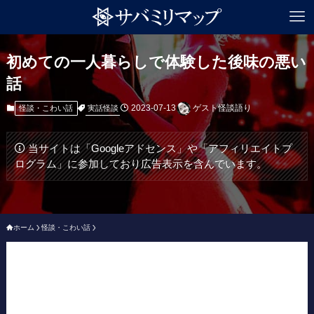
初めての一人暮らしで体験した後味の悪い
話
2023-07-13
ゲスト怪談語り
実話怪談
怪談・こわい話
当サイトは「Googleアドセンス」や「アフィリエイトプ
ログラム」に参加しており広告表示を含んでいます。
ホーム
怪談・こわい話