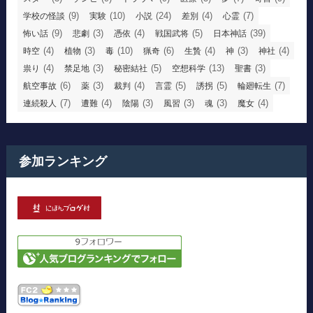
(9)
(10)
(24)
(4)
(7)
学校の怪談
実験
小説
差別
心霊
(9)
(3)
(4)
(5)
(39)
怖い話
悲劇
憑依
戦国武将
日本神話
(4)
(3)
(10)
(6)
(4)
(3)
(4)
時空
植物
毒
猟奇
生贄
神
神社
(4)
(3)
(5)
(13)
(3)
祟り
禁足地
秘密結社
空想科学
聖書
(6)
(3)
(4)
(5)
(5)
(7)
航空事故
薬
裁判
言霊
誘拐
輪廻転生
(7)
(4)
(3)
(3)
(3)
(4)
連続殺人
遭難
陰陽
風習
魂
魔女
参加ランキング