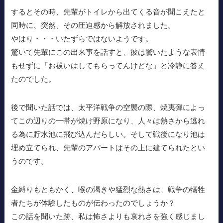
するとその時、先輩がトイレから出てくる音が聞こえたと
同時に、突然、その圧迫感から解放されました。
やはり・・・いたずらではないようです。
驚いて先輩にこの出来事を話すと、彼は驚いたような表情
もせずに「お祓いはしてもらってんけどな」と冷静に答え
たのでした。
後で聞いた話では、太平洋戦争の空襲の際、焼夷弾によっ
てこの辺りの一帯が焼け野原になり、人々は熱さから逃れ
る為に貯水池に飛び込んだらしい。そして戦後になり池は
埋め立てられ、先輩のアパートはその上に建てられたとい
うのです。
金縛りもともかく、喉の渇きや猛烈な熱さは、戦争の犠牲
者たちが体験したものが伝わったのでしょうか？
この話を聞いた跡、私は怖さよりも哀れさを強く感じまし