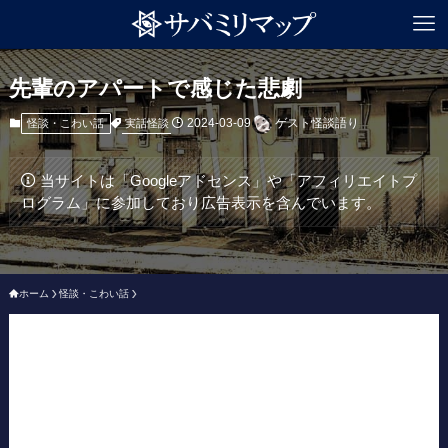
先輩のアパートで感じた悲劇
2024-03-09
ゲスト怪談語り
実話怪談
怪談・こわい話
当サイトは「Googleアドセンス」や「アフィリエイトプ
ログラム」に参加しており広告表示を含んでいます。
ホーム
怪談・こわい話