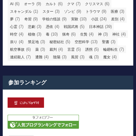
(6)
(9)
(6)
(7)
(6)
AI
オーラ
カルト
クマ
クリスマス
(1)
(3)
(9)
(9)
(3)
スキャンダル
スター
ゾンビ
トラウマ
医療
(7)
(9)
(9)
(10)
(24)
(4)
夢
奇習
学校の怪談
実験
小説
差別
(7)
(3)
(4)
(5)
(39)
心霊
悲劇
憑依
戦国武将
日本神話
(4)
(3)
(10)
(6)
(4)
(3)
(4)
時空
植物
毒
猟奇
生贄
神
神社
(4)
(3)
(5)
(13)
(3)
祟り
禁足地
秘密結社
空想科学
聖書
(6)
(3)
(4)
(5)
(5)
(7)
航空事故
薬
裁判
言霊
誘拐
輪廻転生
(7)
(4)
(3)
(3)
(3)
(4)
連続殺人
遭難
陰陽
風習
魂
魔女
参加ランキング