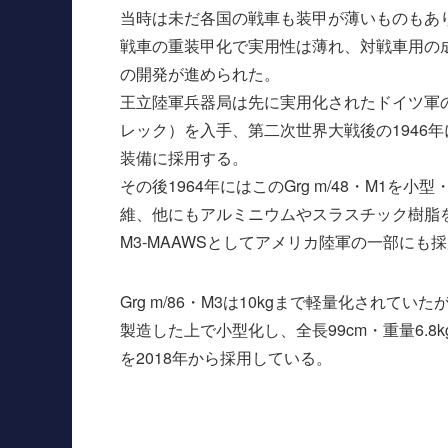
当時は未だ各国の戦車も装甲が薄いものもあ
戦車の重装甲化で実用性は薄れ、対戦車用の
の開発が進められた。
王立陸軍兵器局は先に実用化されたドイツ軍の
レック）を入手、第二次世界大戦後の1946年に
装備に採用する。
その後1964年にはこのGrg m/48・M1を
維、他にもアルミニウムやスラスチック樹脂を部
M3-MAAWSとしてアメリカ陸軍の一部にも
Grg m/86・M3は10kgまで軽量化されて
製造した上で小型化し、全長99cm・重量6.8k
を2018年から採用している。