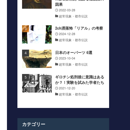
因果
2022-03-28
超常現象・都市伝説
2ch洒落怖「リアル」の考察
2024-12-28
超常現象・都市伝説
日本のオーパーツ 6選
2023-10-04
超常現象・都市伝説
ギロチン処刑後に意識はある
か？！実験を試みた学者たち
2021-12-20
超常現象・都市伝説
カテゴリー