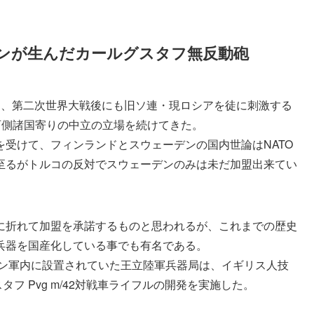
ンが生んだカールグスタフ無反動砲
は、第二次世界大戦後にも旧ソ連・現ロシアを徒に刺激する
西側諸国寄りの中立の立場を続けてきた。
受けて、フィンランドとスウェーデンの国内世論はNATO
至るがトルコの反対でスウェーデンのみは未だ加盟出来てい
に折れて加盟を承諾するものと思われるが、これまでの歴史
兵器を国産化している事でも有名である。
デン軍内に設置されていた王立陸軍兵器局は、イギリス人技
フ Pvg m/42対戦車ライフルの開発を実施した。