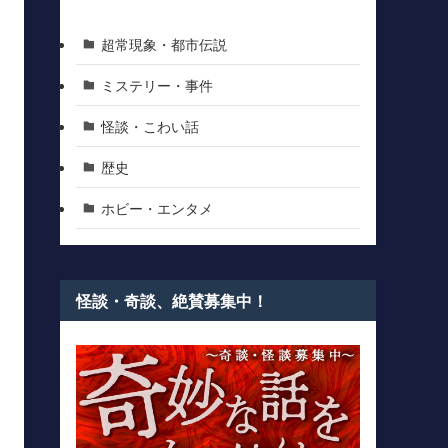
超常現象・都市伝説
ミステリー・事件
怪談・こわい話
歴史
ホビー・エンタメ
怪談・奇談、絶賛募集中！