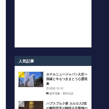
人気記事
ホテルニュージャパン火災〜
因縁と今もつきまとう心霊現
象
2022-12-12
超常現象・都市伝説
ハプスブルク家 カルロス2世
の解剖所見が物語る近親婚の