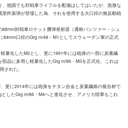
り、他国でも対戦車ライフルを配備はしてはいたが、急激な
成形炸薬弾が登場した為、それを使用する大口径の無反動砲
88mm対戦車ロケット擲弾発射器（通称パンツァー・シュ
84mm口径のGrg m/48・M1としてスウェーデン軍の正式
小型・軽量化したM2とし、更に1991年には砲身の一部に炭素繊
品に多用し軽量化したGrg m/86・M3を正式化、これは
採用された。
いたが、更に2014年には砲身をチタン合金と炭素繊維の複合材で
gとしたGrg m/86・M4へと進化させ、アメリカ陸軍もこれ