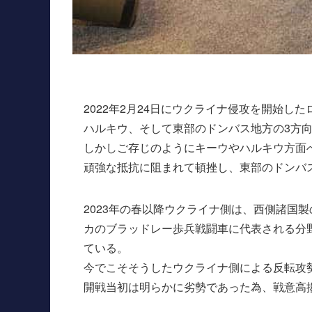
2022年2月24日にウクライナ侵攻を開始
ハルキウ、そして東部のドンバス地方の3方
しかしご存じのようにキーウやハルキウ方面
頑強な抵抗に阻まれて頓挫し、東部のドンバ
2023年の春以降ウクライナ側は、西側諸国
カのブラッドレー歩兵戦闘車に代表される分
ている。
今でこそそうしたウクライナ側による反転攻
開戦当初は明らかに劣勢であった為、戦意高