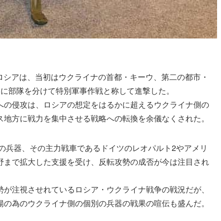
したロシアは、当初はウクライナの首都・キーウ、第二の都市・
向に部隊を分けて特別軍事作戦と称して進撃した。
への侵攻は、ロシアの想定をはるかに超えるウクライナ側の
ス地方に戦力を集中させる戦略への転換を余儀なくされた。
製の兵器、その主力戦車であるドイツのレオパルト2やアメリ
野まで拡大した支援を受け、反転攻勢の成否が今は注目され
勢が注視させれているロシア・ウクライナ戦争の戦況だが、
揚の為のウクライナ側の個別の兵器の戦果の喧伝も盛んだ。