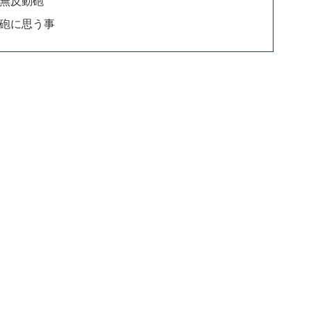
無反動砲
砲に思う事