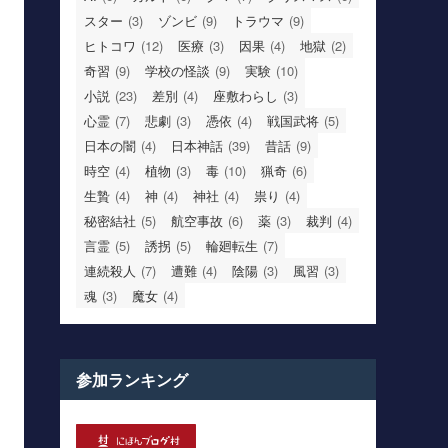
スター
(3)
ゾンビ
(9)
トラウマ
(9)
ヒトコワ
(12)
医療
(3)
因果
(4)
地獄
(2)
奇習
(9)
学校の怪談
(9)
実験
(10)
小説
(23)
差別
(4)
座敷わらし
(3)
心霊
(7)
悲劇
(3)
憑依
(4)
戦国武将
(5)
日本の闇
(4)
日本神話
(39)
昔話
(9)
時空
(4)
植物
(3)
毒
(10)
猟奇
(6)
生贄
(4)
神
(4)
神社
(4)
祟り
(4)
秘密結社
(5)
航空事故
(6)
薬
(3)
裁判
(4)
言霊
(5)
誘拐
(5)
輪廻転生
(7)
連続殺人
(7)
遭難
(4)
陰陽
(3)
風習
(3)
魂
(3)
魔女
(4)
参加ランキング