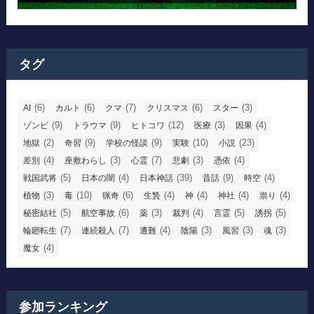
タグ
(6)
(6)
(7)
(6)
(3)
AI
カルト
クマ
クリスマス
スター
(9)
(9)
(12)
(3)
(4)
ゾンビ
トラウマ
ヒトコワ
医療
因果
(2)
(9)
(9)
(10)
(23)
地獄
奇習
学校の怪談
実験
小説
(4)
(3)
(7)
(3)
(4)
差別
座敷わらし
心霊
悲劇
憑依
(5)
(4)
(39)
(9)
(4)
戦国武将
日本の闇
日本神話
昔話
時空
(3)
(10)
(6)
(4)
(4)
(4)
(4)
植物
毒
猟奇
生贄
神
神社
祟り
(5)
(6)
(3)
(4)
(5)
(5)
秘密結社
航空事故
薬
裁判
言霊
誘拐
(7)
(7)
(4)
(3)
(3)
(3)
輪廻転生
連続殺人
遭難
陰陽
風習
魂
(4)
魔女
参加ランキング