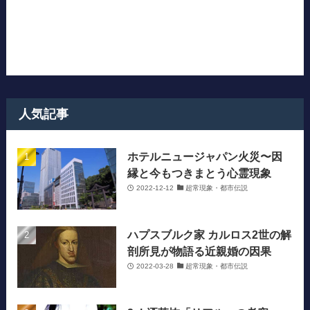
人気記事
ホテルニュージャパン火災〜因
縁と今もつきまとう心霊現象
2022-12-12
超常現象・都市伝説
ハプスブルク家 カルロス2世の解
剖所見が物語る近親婚の因果
2022-03-28
超常現象・都市伝説