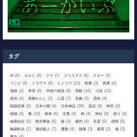
タグ
(6)
(6)
(7)
(6)
(3)
AI
カルト
クマ
クリスマス
スター
(9)
(9)
(12)
(3)
(4)
ゾンビ
トラウマ
ヒトコワ
医療
因果
(2)
(9)
(9)
(10)
(23)
地獄
奇習
学校の怪談
実験
小説
(4)
(3)
(7)
(3)
(4)
差別
座敷わらし
心霊
悲劇
憑依
(5)
(4)
(39)
(9)
(4)
戦国武将
日本の闇
日本神話
昔話
時空
(3)
(10)
(6)
(4)
(4)
(4)
(4)
植物
毒
猟奇
生贄
神
神社
祟り
(5)
(6)
(3)
(4)
(5)
(5)
秘密結社
航空事故
薬
裁判
言霊
誘拐
(7)
(7)
(4)
(3)
(3)
(3)
輪廻転生
連続殺人
遭難
陰陽
風習
魂
(4)
魔女