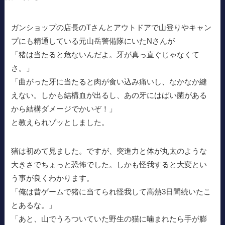
ガンショップの店長のTさんとアウトドアで山登りやキャン
プにも精通している元山岳警備隊にいたNさんが
「猪は当たると危ないんだよ。牙が真っ直ぐじゃなくて
さ。」
「曲がった牙に当たると肉が食い込み痛いし、なかなか縫
えない。しかも結構血が出るし、あの牙にはばい菌がある
から結構ダメージでかいぞ！」
と教えられゾッとしました。
猪は初めて見ました。ですが、突進力と体が丸太のような
大きさでちょっと恐怖でした。しかも怪我すると大変とい
う事が良くわかります。
「俺は昔ゲームで猪に当てられ怪我して高熱3日間続いたこ
とあるな。」
「あと、山でうろついていた野生の猫に噛まれたら手が膨