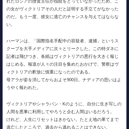
れたロシアの捜査主任が指紋をとっていなかったため、こ
の女がヴィクトリアその人だと証明する手立てがなかった
のだ。もう一度、彼女に逃亡のチャンスを与えてはならな
い。
ハーマンは、「国際指名手配中の容疑者、逮捕」というス
クープを大手メディアに次々とリークした。この特ダネに
記者は飛びつき、各紙はヴィクトリアの悪行を大きく報じ
はじめる。報道が人々の注目を集めたおかげで、警察はヴ
ィクトリアの釈放に慎重になったのである。
母アラが姿を消してからおよそ900日。ナディアの思いはよ
うやく報われた。
ヴィクトリアやシャラバン・Kのように、自分に生き写しの
人間を悪事に利用してやろうと企む人間はいるだろう。
けれど、人生にリセットはきかない。たとえ地の果てまで
逃亡したところで、過去から逃れることはできない。