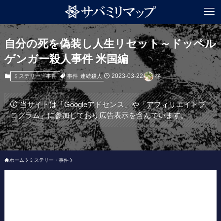
自分の死を偽装し人生リセット～ドッペル
ゲンガー殺人事件 米国編
2023-03-22
柊
事件
連続殺人
ミステリー・事件
当サイトは「Googleアドセンス」や「アフィリエイトプ
ログラム」に参加しており広告表示を含んでいます。
ホーム
ミステリー・事件