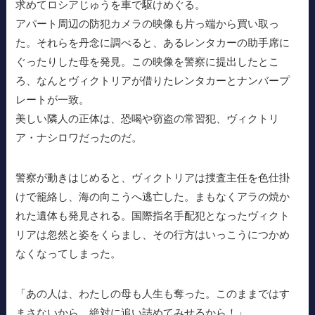
求めてロシアじゅうを車で駆けめぐる。
アパート周辺の防犯カメラの映像も片っ端から買い取っ
た。それらを丹念に調べると、あるレンタカーの助手席に
ぐったりした母を発見。この映像を警察に提出したとこ
ろ、なんとヴィクトリアが借りたレンタカーとナンバープ
レートが一致。
美しい隣人の正体は、恐喝や窃盗の常習犯、ヴィクトリ
ア・ナシロワだったのだ。
警察が動きはじめると、ヴィクトリアは捜査主任を色仕掛
けで籠絡し、海の向こうへ逃亡した。まもなくアラの焼か
れた遺体も発見される。国際指名手配犯となったヴィクト
リアは忽然と姿をくらまし、その行方はいっこうにつかめ
なくなってしまった。
「あの人は、わたしの母も人生も奪った。このままではす
まさないから。絶対に追い詰めてみせるから！」