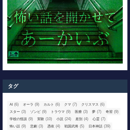
タグ
(6)
(9)
(6)
(7)
(6)
AI
オーラ
カルト
クマ
クリスマス
(3)
(9)
(9)
(3)
(7)
(9)
スター
ゾンビ
トラウマ
医療
夢
奇習
(9)
(10)
(24)
(4)
(7)
学校の怪談
実験
小説
差別
心霊
(9)
(3)
(4)
(5)
(39)
怖い話
悲劇
憑依
戦国武将
日本神話