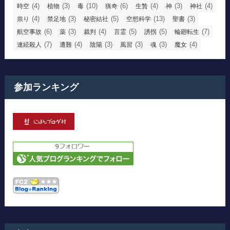
(4)
(3)
(10)
(6)
(4)
(3)
(4)
時空
植物
毒
猟奇
生贄
神
神社
(4)
(3)
(5)
(13)
(3)
祟り
禁足地
秘密結社
空想科学
聖書
(6)
(3)
(4)
(5)
(5)
(7)
航空事故
薬
裁判
言霊
誘拐
輪廻転生
(7)
(4)
(3)
(3)
(3)
(4)
連続殺人
遭難
陰陽
風習
魂
魔女
参加ランキング