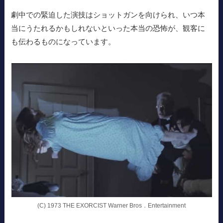
劇中での緊迫した演技はショットガンを向けられ、いつ本
当にうたれるかもしれないといった本当の恐怖が、観客に
も伝わるものになっています。
(C) 1973 THE EXORCIST Warner Bros．Entertainment