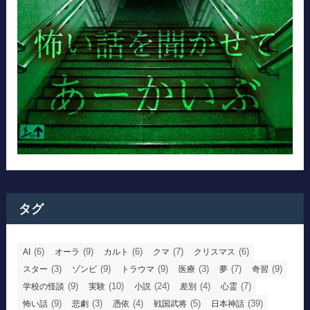
タグ
(6)
(9)
(6)
(7)
(6)
AI
オーラ
カルト
クマ
クリスマス
(3)
(9)
(9)
(3)
(7)
(9)
スター
ゾンビ
トラウマ
医療
夢
奇習
(9)
(10)
(24)
(4)
(7)
学校の怪談
実験
小説
差別
心霊
(9)
(3)
(4)
(5)
(39)
怖い話
悲劇
憑依
戦国武将
日本神話