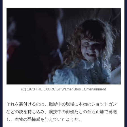
(C) 1973 THE EXORCIST Warner Bros．Entertainment
それを裏付けるのは、撮影中の現場に本物のショットガン
などの銃を持ち込み、演技中の俳優たちの至近距離で発砲
し、本物の恐怖感を与えていたようだ。