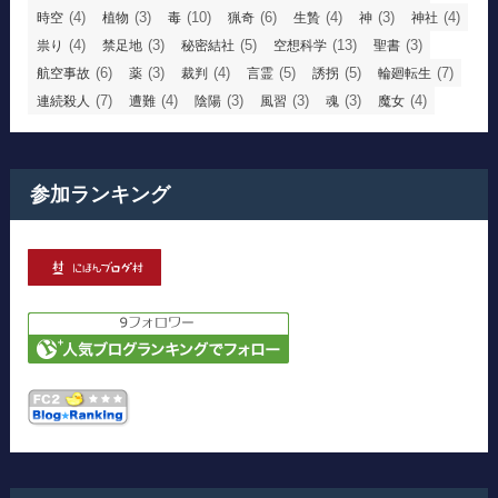
(4)
(3)
(10)
(6)
(4)
(3)
(4)
時空
植物
毒
猟奇
生贄
神
神社
(4)
(3)
(5)
(13)
(3)
祟り
禁足地
秘密結社
空想科学
聖書
(6)
(3)
(4)
(5)
(5)
(7)
航空事故
薬
裁判
言霊
誘拐
輪廻転生
(7)
(4)
(3)
(3)
(3)
(4)
連続殺人
遭難
陰陽
風習
魂
魔女
参加ランキング