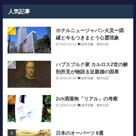
人気記事
ホテルニュージャパン火災〜因
縁と今もつきまとう心霊現象
2022-12-12
超常現象・都市伝説
ハプスブルク家 カルロス2世の解
剖所見が物語る近親婚の因果
2022-03-28
超常現象・都市伝説
2ch洒落怖「リアル」の考察
2024-12-28
超常現象・都市伝説
日本のオーパーツ 6選