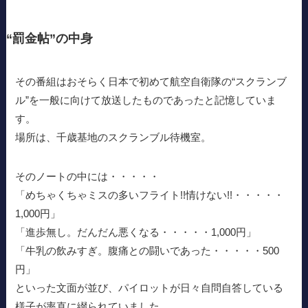
“罰金帖”の中身
その番組はおそらく日本で初めて航空自衛隊の“スクランブ
ル”を一般に向けて放送したものであったと記憶していま
す。
場所は、千歳基地のスクランブル待機室。
そのノートの中には・・・・・
「めちゃくちゃミスの多いフライト!!情けない!!・・・・・
1,000円」
「進歩無し。だんだん悪くなる・・・・・1,000円」
「牛乳の飲みすぎ。腹痛との闘いであった・・・・・500
円」
といった文面が並び、パイロットが日々自問自答している
様子が率直に綴られていました。