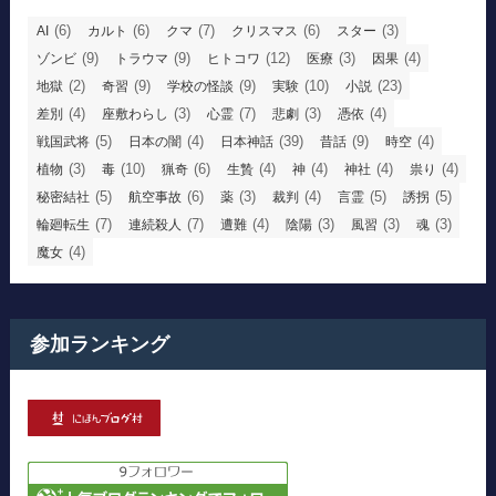
(6)
(6)
(7)
(6)
(3)
AI
カルト
クマ
クリスマス
スター
(9)
(9)
(12)
(3)
(4)
ゾンビ
トラウマ
ヒトコワ
医療
因果
(2)
(9)
(9)
(10)
(23)
地獄
奇習
学校の怪談
実験
小説
(4)
(3)
(7)
(3)
(4)
差別
座敷わらし
心霊
悲劇
憑依
(5)
(4)
(39)
(9)
(4)
戦国武将
日本の闇
日本神話
昔話
時空
(3)
(10)
(6)
(4)
(4)
(4)
(4)
植物
毒
猟奇
生贄
神
神社
祟り
(5)
(6)
(3)
(4)
(5)
(5)
秘密結社
航空事故
薬
裁判
言霊
誘拐
(7)
(7)
(4)
(3)
(3)
(3)
輪廻転生
連続殺人
遭難
陰陽
風習
魂
(4)
魔女
参加ランキング