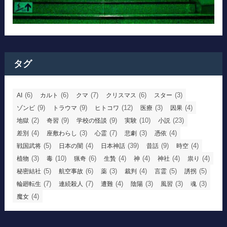
タグ
(6)
(6)
(7)
(6)
(3)
AI
カルト
クマ
クリスマス
スター
(9)
(9)
(12)
(3)
(4)
ゾンビ
トラウマ
ヒトコワ
医療
因果
(2)
(9)
(9)
(10)
(23)
地獄
奇習
学校の怪談
実験
小説
(4)
(3)
(7)
(3)
(4)
差別
座敷わらし
心霊
悲劇
憑依
(5)
(4)
(39)
(9)
(4)
戦国武将
日本の闇
日本神話
昔話
時空
(3)
(10)
(6)
(4)
(4)
(4)
(4)
植物
毒
猟奇
生贄
神
神社
祟り
(5)
(6)
(3)
(4)
(5)
(5)
秘密結社
航空事故
薬
裁判
言霊
誘拐
(7)
(7)
(4)
(3)
(3)
(3)
輪廻転生
連続殺人
遭難
陰陽
風習
魂
(4)
魔女