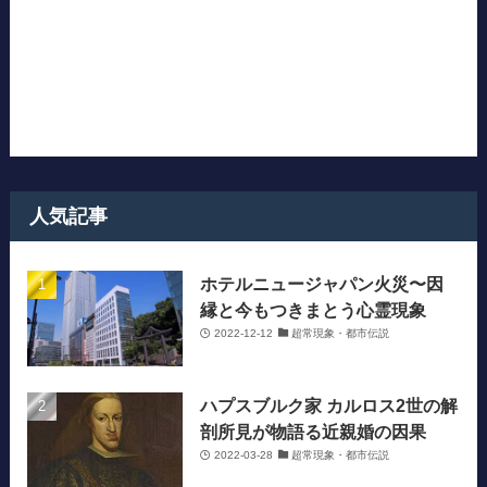
人気記事
ホテルニュージャパン火災〜因
縁と今もつきまとう心霊現象
2022-12-12
超常現象・都市伝説
ハプスブルク家 カルロス2世の解
剖所見が物語る近親婚の因果
2022-03-28
超常現象・都市伝説