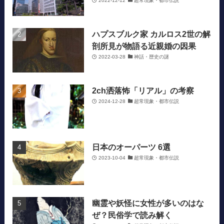
2022-12-12
超常現象・都市伝説
ハプスブルク家 カルロス2世の解
剖所見が物語る近親婚の因果
2022-03-28
神話・歴史の謎
2ch洒落怖「リアル」の考察
2024-12-28
超常現象・都市伝説
日本のオーパーツ 6選
2023-10-04
超常現象・都市伝説
幽霊や妖怪に女性が多いのはな
ぜ？民俗学で読み解く