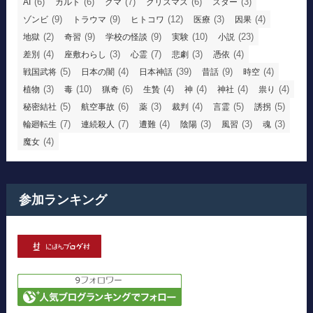
(6)
(6)
(7)
(6)
(3)
AI
カルト
クマ
クリスマス
スター
(9)
(9)
(12)
(3)
(4)
ゾンビ
トラウマ
ヒトコワ
医療
因果
(2)
(9)
(9)
(10)
(23)
地獄
奇習
学校の怪談
実験
小説
(4)
(3)
(7)
(3)
(4)
差別
座敷わらし
心霊
悲劇
憑依
(5)
(4)
(39)
(9)
(4)
戦国武将
日本の闇
日本神話
昔話
時空
(3)
(10)
(6)
(4)
(4)
(4)
(4)
植物
毒
猟奇
生贄
神
神社
祟り
(5)
(6)
(3)
(4)
(5)
(5)
秘密結社
航空事故
薬
裁判
言霊
誘拐
(7)
(7)
(4)
(3)
(3)
(3)
輪廻転生
連続殺人
遭難
陰陽
風習
魂
(4)
魔女
参加ランキング