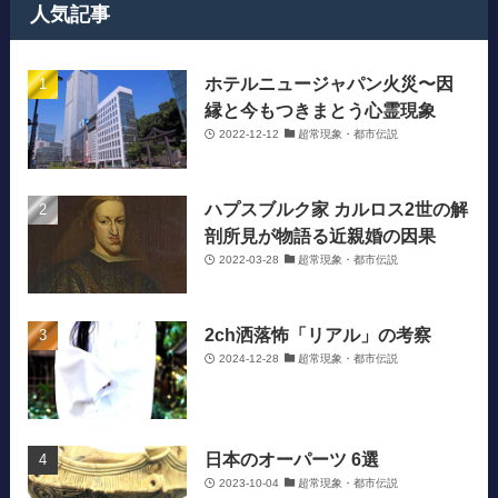
人気記事
ホテルニュージャパン火災〜因
縁と今もつきまとう心霊現象
2022-12-12
超常現象・都市伝説
ハプスブルク家 カルロス2世の解
剖所見が物語る近親婚の因果
2022-03-28
超常現象・都市伝説
2ch洒落怖「リアル」の考察
2024-12-28
超常現象・都市伝説
日本のオーパーツ 6選
2023-10-04
超常現象・都市伝説