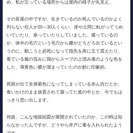
め、私が立っている場所からは屋内の様子が丸見え。
その長屋の中ですが、生きているのか死んでいるのかよく
判らない住人が20～30人くらい、床や土間に転がってうめ
いていたり、座っていたりしていました。腐っているの
か、体中の毛穴という毛穴から膿がどろどろ出ているとい
うのに、動こうと必死になって指先を床に立て震えたり。
着ている服の窪みに鶏がらスープの上澄み液のような色を
した、薄黄色い膿が溜まっていたのが妙に印象的。
死斑が出て全身紫色になってしまっている赤ん坊だとか、
食いかけのまま放置されて腐ってた釜の中とか、今でもは
っきり思い出します。
何故、こんな地獄絵図が展開されていたのか、この時は知
らなかったんですが、どうやら井戸に毒を入れられたよう
です。