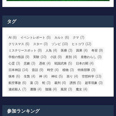
タグ
(6)
(5)
(6)
(7)
AI
イベントレポート
カルト
クマ
(6)
(3)
(10)
(12)
クリスマス
スター
ゾンビ
ヒトコワ
(8)
(4)
(3)
(4)
(9)
ミステリースポット
人魚
医療
因果
奇習
(9)
(10)
(9)
(4)
(3)
学校の怪談
実験
小説
差別
座敷わらし
(3)
(3)
(4)
(5)
(4)
心霊
悲劇
憑依
戦国武将
日本の闇
(14)
(9)
(4)
(3)
(3)
日本神話
昔話
時空
植物
特殊部隊
(6)
(4)
(4)
(5)
(4)
(13)
猟奇
生贄
神
神社
祟り
空想科学
(6)
(3)
(3)
(4)
(5)
(3)
航空事故
薬
蛇
裁判
誘拐
超常現象
(7)
(4)
(4)
(3)
(4)
連続殺人
遭難
陰陽
風習
魔女
参加ランキング