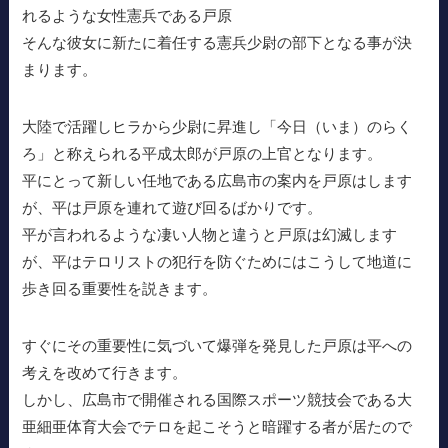
れるような女性憲兵である戸原
そんな彼女に新たに着任する憲兵少尉の部下となる事が決
まります。
大陸で活躍しヒラから少尉に昇進し「今日（いま）のらく
ろ」と称えられる平成太郎が戸原の上官となります。
平にとって新しい任地である広島市の案内を戸原はします
が、平は戸原を連れて遊び回るばかりです。
平が言われるような凄い人物と違うと戸原は幻滅します
が、平はテロリストの犯行を防ぐためにはこうして地道に
歩き回る重要性を説きます。
すぐにその重要性に気づいて爆弾を発見した戸原は平への
考えを改めて行きます。
しかし、広島市で開催される国際スポーツ競技会である大
亜細亜体育大会でテロを起こそうと暗躍する者が居たので