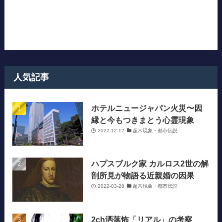
人気記事
ホテルニュージャパン火災〜因
縁と今もつきまとう心霊現象
2022-12-12
超常現象・都市伝説
ハプスブルク家 カルロス2世の解
剖所見が物語る近親婚の因果
2022-03-28
超常現象・都市伝説
2ch洒落怖「リアル」の考察