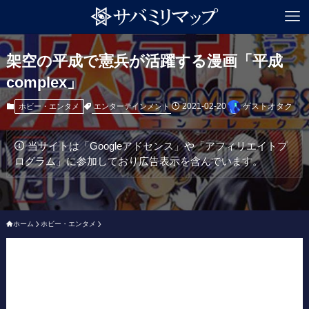
架空の平成で憲兵が活躍する漫画「平成
complex」
2021-02-20
ゲストオタク
エンターテインメント
ホビー・エンタメ
当サイトは「Googleアドセンス」や「アフィリエイトプ
ログラム」に参加しており広告表示を含んでいます。
ホーム
ホビー・エンタメ