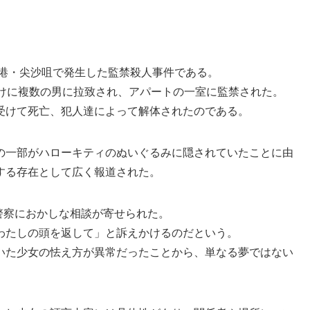
香港・尖沙咀で発生した監禁殺人事件である。
かけに複数の男に拉致され、アパートの一室に監禁された。
受けて死亡、犯人達によって解体されたのである。
の一部がハローキティのぬいぐるみに隠されていたことに由
する存在として広く報道された。
港警察におかしな相談が寄せられた。
わたしの頭を返して」と訴えかけるのだという。
いた少女の怯え方が異常だったことから、単なる夢ではない