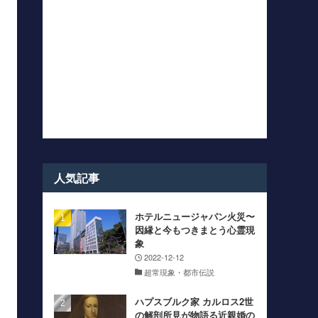
人気記事
ホテルニュージャパン火災〜
因縁と今もつきまとう心霊現
象
2022-12-12
超常現象・都市伝説
ハプスブルク家 カルロス2世
の解剖所見が物語る近親婚の