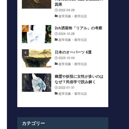
因果
2022-03-28
超常現象・都市伝説
2ch洒落怖「リアル」の考察
2024-12-28
超常現象・都市伝説
日本のオーパーツ 6選
2023-10-04
超常現象・都市伝説
幽霊や妖怪に女性が多いのは
なぜ？民俗学で読み解く
2022-01-31
超常現象・都市伝説
カテゴリー