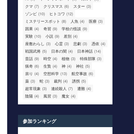
クマ
(7)
クリスマス
(6)
スター
(3)
ゾンビ
(10)
ヒトコワ
(12)
ミステリースポット
(8)
人魚
(4)
医療
(3)
因果
(4)
奇習
(9)
学校の怪談
(9)
実験
(10)
小説
(9)
差別
(4)
座敷わらし
(3)
心霊
(3)
悲劇
(3)
憑依
(4)
戦国武将
(5)
日本の闇
(4)
日本神話
(14)
昔話
(9)
時空
(4)
植物
(3)
特殊部隊
(3)
猟奇
(6)
生贄
(4)
神
(4)
神社
(5)
祟り
(4)
空想科学
(13)
航空事故
(6)
薬
(3)
蛇
(3)
裁判
(4)
誘拐
(5)
超常現象
(3)
連続殺人
(7)
遭難
(4)
陰陽
(4)
風習
(3)
魔女
(4)
参加ランキング