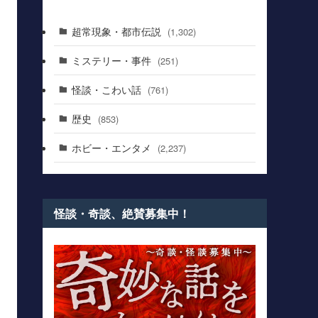
超常現象・都市伝説
(1,302)
ミステリー・事件
(251)
怪談・こわい話
(761)
歴史
(853)
ホビー・エンタメ
(2,237)
怪談・奇談、絶賛募集中！