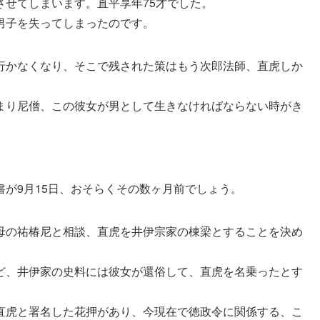
させてしまいます。直平享年75才でした。
男子を失ってしまったのです。
行かなくなり、そこで残された策はもう次郎法師、直虎しか
まり尼僧、この彼女が男として生きなければならない時がき
が9月15日、おそらくその数ヶ月前でしょう。
母の祐椿尼と相談、直虎を井伊宗家の棟梁とすることを決め
ど、井伊家の史料には彼女が還俗して、直虎を名乗ったとす
直虎と署名した花押があり、今現在で徳政令に関係する、こ