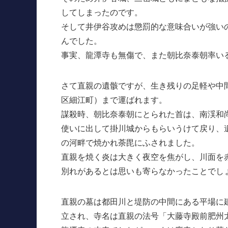
してしまったのです。
そして井伊谷攻めは懲罰的な意味合いが強い
んでした。
事実、龍潭寺も無傷で、また朝比奈泰朝率い
さて直親の遺骸ですが、生き残りの足軽や中
区細江町）まで運ばれます。
謀殺時、朝比奈泰朝にとられた首は、南渓和
使いに出して掛川城からもらいうけて戻り、
の河畔で焼かれ荼毘にふされました。
直親を焼く炎は大きく夜空を焦がし、川面を
別れがあるとは思いも寄らなかったことでし
直親の墓は都田川と堤防の中間にある平場に
立され、寺名は直親の法号「大藤寺殿前肥州