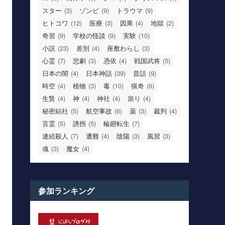
スター
(3)
ゾンビ
(9)
トラウマ
(9)
ヒトコワ
(12)
医療
(3)
因果
(4)
地獄
(2)
奇習
(9)
学校の怪談
(9)
実験
(10)
小説
(23)
差別
(4)
座敷わらし
(3)
心霊
(7)
悲劇
(3)
憑依
(4)
戦国武将
(5)
日本の闇
(4)
日本神話
(39)
昔話
(9)
時空
(4)
植物
(3)
毒
(10)
猟奇
(6)
生贄
(4)
神
(4)
神社
(4)
祟り
(4)
秘密結社
(5)
航空事故
(6)
薬
(3)
裁判
(4)
言霊
(5)
誘拐
(5)
輪廻転生
(7)
連続殺人
(7)
遭難
(4)
陰陽
(3)
風習
(3)
魂
(3)
魔女
(4)
参加ランキング