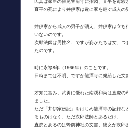
氏真は家臣の飯尾豊前守に指図、直平を毒殺
直平の死により井伊家は遂に家を継ぐ成人の
井伊家から成人の男子が消え、井伊家は立ち
いないのです。
次郎法師は男性名、ですが姿かたちは女、つ
たのです。
時に永禄8年（1565年）のことです。
日時までは不明、ですが龍潭寺に発給した文書
才知に富み、武勇に優れた南渓和尚は直虎の
ました。
ただ「井伊家伝記」をはじめ龍潭寺の記録な
るものはなく、ただ次郎法師とあるだけ。
直虎とあるのは蜂前神社の文書、彼女が次郎