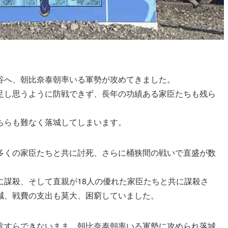
谷へ、朝比奈泰朝率いる軍勢が攻めてきました。
足し思うように防戦できず、長年の功績ある家臣たちも残ら
ちらも難なく落城してしまいます。
多くの家臣たちと共に討死、さらに桶狭間の戦いで直盛が数
に謀殺、そして直親が18人の優れた家臣たちと共に謀殺さ
減、戦費の支出も莫大、困窮していました。
抗すらできないまま、朝比奈泰朝率いる軍勢に攻められ落城