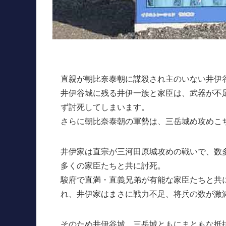
直親が朝比奈泰朝に謀殺され主のいない井伊
井伊谷城に残る井伊一族と家臣は、武器が不
ず討死してしまいます。
さらに朝比奈泰朝の軍勢は、三岳城め攻めこ
井伊家は直宗が三河田原城攻めの戦いで、数
多くの家臣たちと共に討死。
駿府で直満・直義兄弟が有能な家臣たちと共
れ、井伊家はまさに戦力不足、将兵の数が激
そのため井伊谷城、三岳城ともにまともな抵