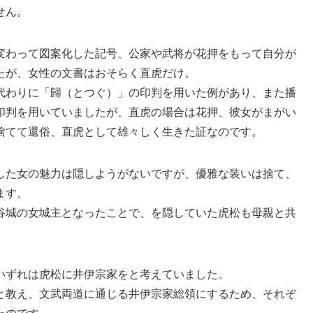
せん。
変わって図案化した記号、公家や武将が花押をもって自分が
たが、女性の文書はおそらく直虎だけ。
代わりに「歸（とつぐ）」の印判を用いた例があり、また播
印判を用いていましたが、直虎の場合は花押、彼女がまがい
捨てて還俗、直虎として雄々しく生きた証なのです。
した女の魅力は隠しようがないですが、優雅な装いは捨て、
ます。
谷城の女城主となったことで、を隠していた虎松も母親と共
いずれは虎松に井伊宗家をと考えていました。
と教え、文武両道に通じる井伊宗家総領にするため、それぞ
たのです。