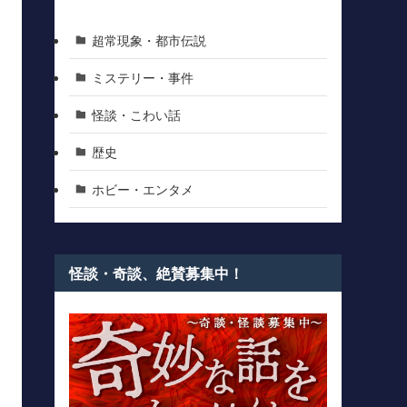
超常現象・都市伝説
ミステリー・事件
怪談・こわい話
歴史
ホビー・エンタメ
怪談・奇談、絶賛募集中！