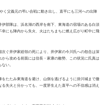
ようやく父義元の弔い合戦に動き出し、直平にも三河への出陣
井伊部隊は、浜名湖の西岸を南下、東海道の宿場のある白須
不幸にも陣内から失火、火はたちまちに燃え広がり町中に飛
。
相次ぐ井伊家総領の死により、井伊家の今川氏への怨念は深
れから攻める前面には信長・家康の敵勢、この状況に氏真は
らない。
陣をたたみ東海道を避け、山側を逃げるように掛川城まで撤
なる失火と分かっても、一度芽生えた直平への不信感は消え