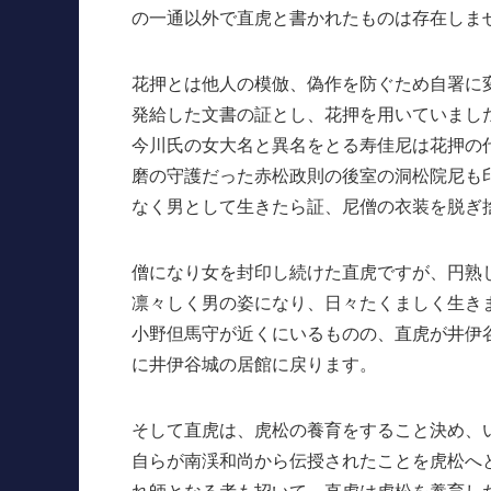
の一通以外で直虎と書かれたものは存在しま
花押とは他人の模倣、偽作を防ぐため自署に
発給した文書の証とし、花押を用いていまし
今川氏の女大名と異名をとる寿佳尼は花押の
磨の守護だった赤松政則の後室の洞松院尼も
なく男として生きたら証、尼僧の衣装を脱ぎ
僧になり女を封印し続けた直虎ですが、円熟
凛々しく男の姿になり、日々たくましく生き
小野但馬守が近くにいるものの、直虎が井伊
に井伊谷城の居館に戻ります。
そして直虎は、虎松の養育をすること決め、
自らが南渓和尚から伝授されたことを虎松へ
れ師となる者も招いて、直虎は虎松を養育し