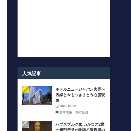
人気記事
ホテルニュージャパン火災〜
因縁と今もつきまとう心霊現
象
2022-12-12
超常現象・都市伝説
ハプスブルク家 カルロス2世
の解剖所見が物語る近親婚の