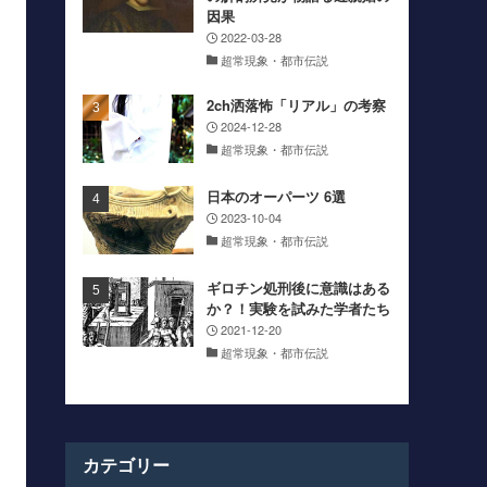
因果
2022-03-28
超常現象・都市伝説
2ch洒落怖「リアル」の考察
2024-12-28
超常現象・都市伝説
日本のオーパーツ 6選
2023-10-04
超常現象・都市伝説
ギロチン処刑後に意識はある
か？！実験を試みた学者たち
2021-12-20
超常現象・都市伝説
カテゴリー