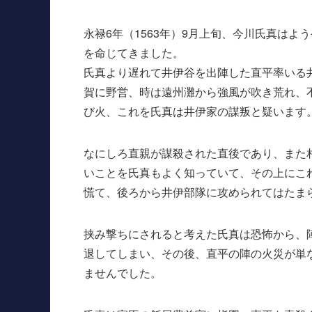
永禄6年（1563年）9月上旬、今川氏真は
を命じてきました。
氏真より遅れて井伊谷を出陣した直平率いる
賀に野営、時は遠州灘から強風が吹き荒れ、
び火、これを氏真は井伊家の謀叛と疑います
なにしろ直親が謀殺された直後であり、また
いことを氏真もよく知っていて、その上にこ
慌て、後ろから井伊部隊に攻められてはたま
挟み撃ちにされると考えた氏真は恐怖から、
退してしまい、その後、直平の陣の火災が単
ませんでした。