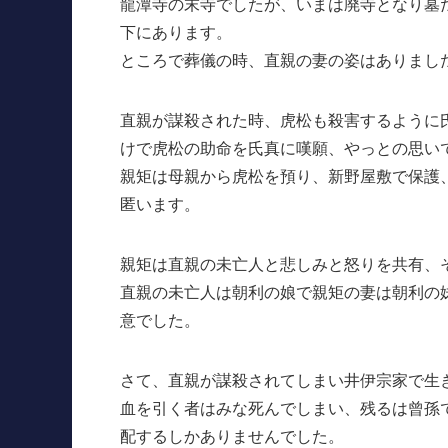
龍潭寺の末寺でしたが、いまは廃寺となり墓だ
下にあります。
ところで葬儀の時、直親の妻の姿はありまし
直親が謀殺された時、虎松も殺害するように
けで虎松の助命を氏真に嘆願、やっとの思い
親矩は母親から虎松を預り、新野屋敷で保護
匿います。
親矩は直親の未亡人と悲しみと怒りを共有、
直親の未亡人は朝利の娘で親矩の妻は朝利の
意でした。
さて、直親が謀殺されてしまい井伊宗家で生
血を引く者はみな死んでしまい、残るは曾孫
配するしかありませんでした。