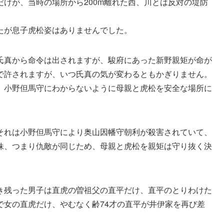
けが、当時の場所から200m離れた西、川とは反対の堤防
たが息子虎松姿はありませんでした。
氏真から命令は出されますが、駿府にあった新野親矩が命が
で許されますが、いつ氏真の気が変わるともかぎりません。
、小野但馬守にわからないように母親と虎松を安全な場所に
それは小野但馬守により奥山因幡守朝利が殺害されていて、
妹、つまり仇敵が同じため、母親と虎松を親矩は守り抜く決
き残った男子は直虎の曽祖父の直平だけ、直平のとりわけた
で女の直虎だけ、やむなく齢74才の直平が井伊家を再び差