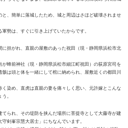
のと、簡単に落城したため、城と周辺はさほど破壊されませ
る軍勢は、すぐに引き上げていたからです。
間に担がれ、直親の屋敷のあった祝田（現・静岡県浜松市北
尚が蜂前神社（現・静岡県浜松市細江町祝田）の荻原宮司を
遺骸は頭と体を一緒にして棺に納められ、屋敷近くの都田川
赤く染め、直虎は直親の妻を痛々しく思い、元許嫁とこんな
ょう。
建てられ、その堤防を挟んだ場所に菩提寺として大藤寺が建
太守剣峯宗慧大居士」にちなんでいます。