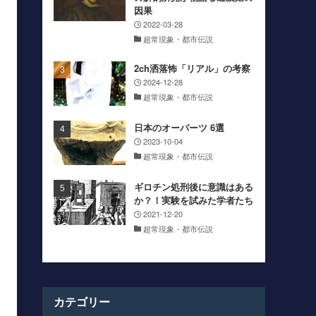
因果
2022-03-28
超常現象・都市伝説
2ch洒落怖「リアル」の考察
2024-12-28
超常現象・都市伝説
日本のオーパーツ 6選
2023-10-04
超常現象・都市伝説
ギロチン処刑後に意識はある
か？！実験を試みた学者たち
2021-12-20
超常現象・都市伝説
カテゴリー