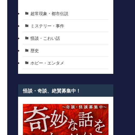
超常現象・都市伝説
ミステリー・事件
怪談・こわい話
歴史
ホビー・エンタメ
怪談・奇談、絶賛募集中！