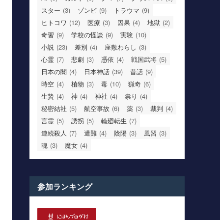
スター
(3)
ゾンビ
(9)
トラウマ
(9)
ヒトコワ
(12)
医療
(3)
因果
(4)
地獄
(2)
奇習
(9)
学校の怪談
(9)
実験
(10)
小説
(23)
差別
(4)
座敷わらし
(3)
心霊
(7)
悲劇
(3)
憑依
(4)
戦国武将
(5)
日本の闇
(4)
日本神話
(39)
昔話
(9)
時空
(4)
植物
(3)
毒
(10)
猟奇
(6)
生贄
(4)
神
(4)
神社
(4)
祟り
(4)
秘密結社
(5)
航空事故
(6)
薬
(3)
裁判
(4)
言霊
(5)
誘拐
(5)
輪廻転生
(7)
連続殺人
(7)
遭難
(4)
陰陽
(3)
風習
(3)
魂
(3)
魔女
(4)
参加ランキング