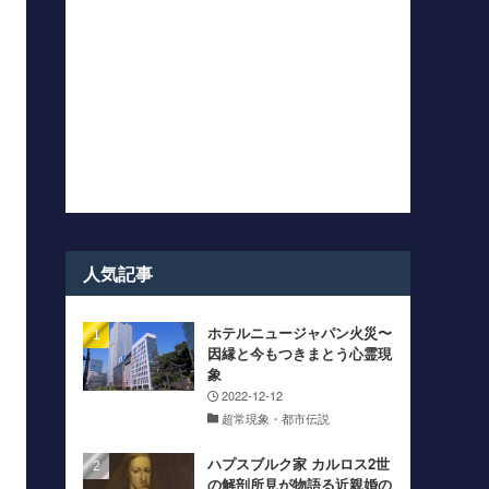
人気記事
ホテルニュージャパン火災〜
因縁と今もつきまとう心霊現
象
2022-12-12
超常現象・都市伝説
ハプスブルク家 カルロス2世
の解剖所見が物語る近親婚の