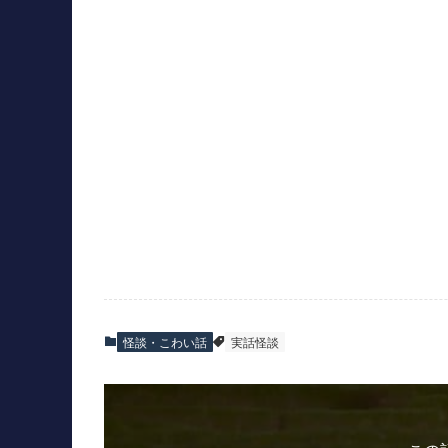
怪談・こわい話
実話怪談