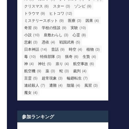
クリスマス
(6)
スター
(3)
ゾンビ
(9)
トラウマ
(9)
ヒトコワ
(12)
ミステリースポット
(9)
医療
(3)
因果
(4)
奇習
(9)
学校の怪談
(9)
実験
(10)
小説
(10)
座敷わらし
(3)
心霊
(8)
悲劇
(3)
憑依
(4)
戦国武将
(5)
日本神話
(14)
昔話
(9)
時空
(4)
植物
(3)
毒
(10)
特殊部隊
(3)
猟奇
(6)
生贄
(4)
神
(4)
神社
(5)
祟り
(4)
航空事故
(6)
航空機
(9)
薬
(3)
蛇
(3)
裁判
(4)
言霊
(5)
超常現象
(3)
輪廻転生
(7)
連続殺人
(7)
遭難
(4)
陰陽
(4)
風習
(3)
魔女
(4)
参加ランキング