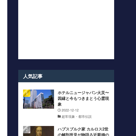
人気記事
ホテルニュージャパン火災〜
因縁と今もつきまとう心霊現
象
2022-12-12
超常現象・都市伝説
ハプスブルク家 カルロス2世
の解剖所見が物語る近親婚の