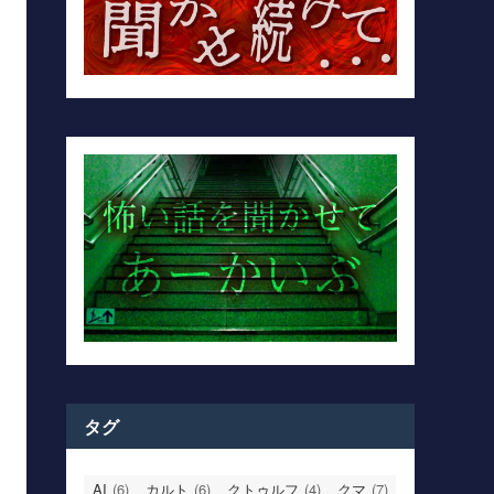
タグ
AI
(6)
カルト
(6)
クトゥルフ
(4)
クマ
(7)