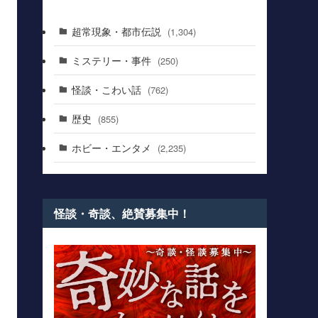
超常現象・都市伝説
(1,304)
ミステリー・事件
(250)
怪談・こわい話
(762)
歴史
(855)
ホビー・エンタメ
(2,235)
怪談・奇談、絶賛募集中！