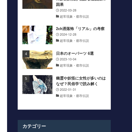
因果
2022-03-28
超常現象・都市伝説
2ch洒落怖「リアル」の考察
2024-12-28
超常現象・都市伝説
日本のオーパーツ 6選
2023-10-04
超常現象・都市伝説
幽霊や妖怪に女性が多いのは
なぜ？民俗学で読み解く
2022-01-31
超常現象・都市伝説
カテゴリー