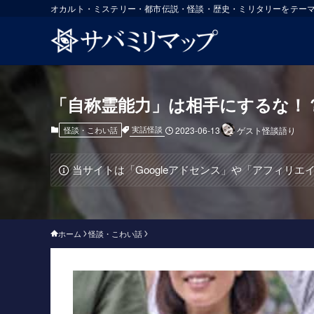
オカルト・ミステリー・都市伝説・怪談・歴史・ミリタリーをテー
「自称霊能力」は相手にするな！
実話怪談
怪談・こわい話
2023-06-13
ゲスト怪談語り
当サイトは「Googleアドセンス」や「アフィリ
ホーム
怪談・こわい話