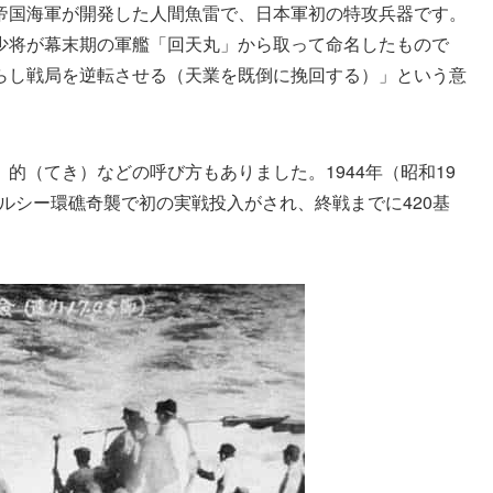
帝国海軍が開発した人間魚雷で、日本軍初の特攻兵器です。
少将が幕末期の軍艦「回天丸」から取って命名したもので
らし戦局を逆転させる（天業を既倒に挽回する）」という意
的（てき）などの呼び方もありました。1944年（昭和19
ウルシー環礁奇襲で初の実戦投入がされ、終戦までに420基