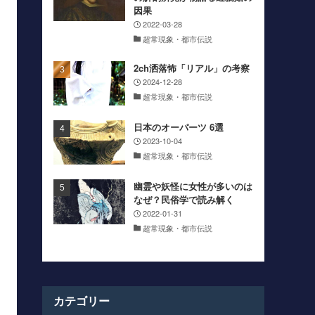
因果
2022-03-28
超常現象・都市伝説
2ch洒落怖「リアル」の考察
2024-12-28
超常現象・都市伝説
日本のオーパーツ 6選
2023-10-04
超常現象・都市伝説
幽霊や妖怪に女性が多いのは
なぜ？民俗学で読み解く
2022-01-31
超常現象・都市伝説
カテゴリー