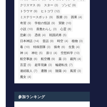
クリスマス
(6)
スター
(3)
ゾンビ
(9)
トラウマ
(9)
ヒトコワ
(12)
ミステリースポット
(9)
医療
(3)
因果
(4)
奇習
(9)
学校の怪談
(9)
実験
(10)
小説
(10)
座敷わらし
(3)
心霊
(8)
悲劇
(3)
憑依
(4)
戦国武将
(5)
日本神話
(14)
昔話
(9)
時空
(4)
植物
(3)
毒
(10)
特殊部隊
(3)
猟奇
(6)
生贄
(4)
神
(4)
神社
(5)
祟り
(4)
空想科学
(13)
航空事故
(6)
航空機
(9)
薬
(3)
裁判
(4)
言霊
(5)
超常現象
(3)
輪廻転生
(7)
連続殺人
(7)
遭難
(4)
陰陽
(4)
風習
(3)
魔女
(4)
参加ランキング