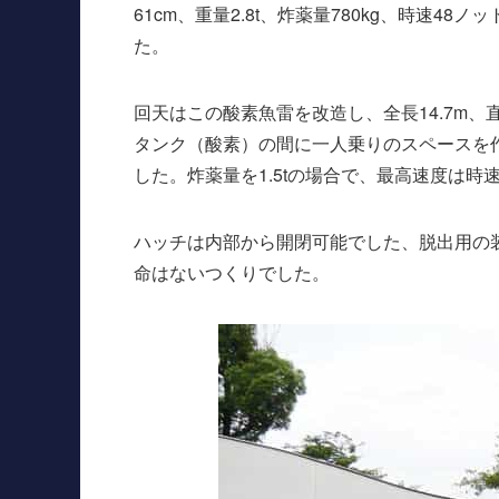
61cm、重量2.8t、炸薬量780kg、時速
た。
回天はこの酸素魚雷を改造し、全長14.7m、
タンク（酸素）の間に一人乗りのスペースを
した。炸薬量を1.5tの場合で、最高速度は時速
ハッチは内部から開閉可能でした、脱出用の
命はないつくりでした。