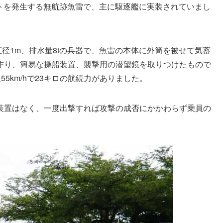
48ノットを発生する無航跡魚雷で、主に駆逐艦に実装されていまし
直径1m、排水量8tの兵器で、魚雷の本体に外筒を被せて気蓄
作り、簡易な操船装置、襲撃用の潜望鏡を取りつけたもので
55km/hで23キロの航続力がありました。
装置はなく、一度出撃すれば攻撃の成否にかかわらず乗員の