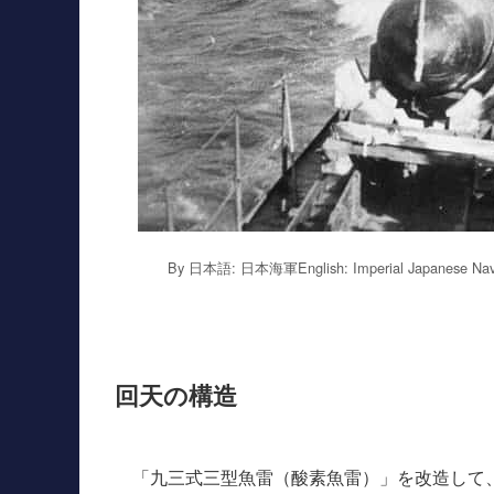
By 日本語: 日本海軍English: Imperial Japanese Navy
回天の構造
「九三式三型魚雷（酸素魚雷）」を改造して