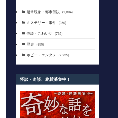
超常現象・都市伝説
(1,304)
ミステリー・事件
(250)
怪談・こわい話
(762)
歴史
(855)
ホビー・エンタメ
(2,235)
怪談・奇談、絶賛募集中！