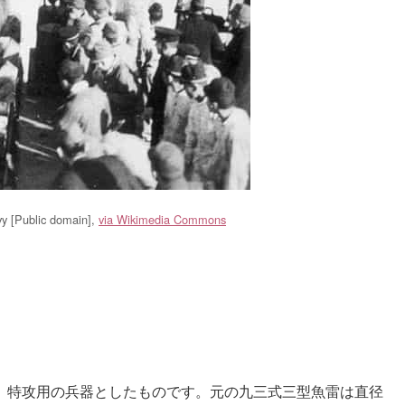
 [Public domain],
via Wikimedia Commons
、特攻用の兵器としたものです。元の九三式三型魚雷は直径