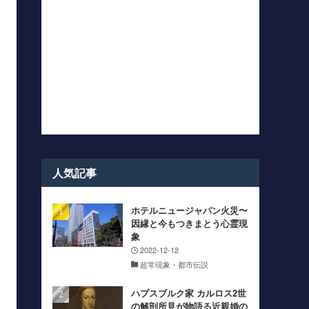
人気記事
ホテルニュージャパン火災〜
因縁と今もつきまとう心霊現
象
2022-12-12
超常現象・都市伝説
ハプスブルク家 カルロス2世
の解剖所見が物語る近親婚の