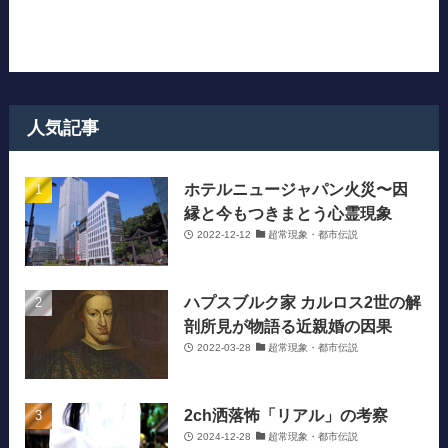
人気記事
ホテルニュージャパン火災〜因
縁と今もつきまとう心霊現象
2022-12-12
超常現象・都市伝説
ハプスブルク家 カルロス2世の解
剖所見が物語る近親婚の因果
2022-03-28
超常現象・都市伝説
2ch洒落怖「リアル」の考察
2024-12-28
超常現象・都市伝説