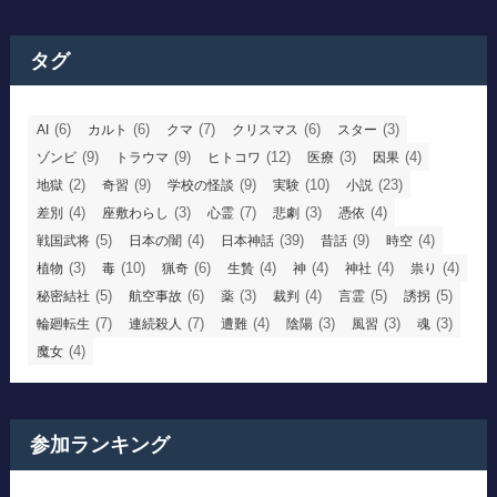
タグ
(6)
(6)
(7)
(6)
(3)
AI
カルト
クマ
クリスマス
スター
(9)
(9)
(12)
(3)
(4)
ゾンビ
トラウマ
ヒトコワ
医療
因果
(2)
(9)
(9)
(10)
(23)
地獄
奇習
学校の怪談
実験
小説
(4)
(3)
(7)
(3)
(4)
差別
座敷わらし
心霊
悲劇
憑依
(5)
(4)
(39)
(9)
(4)
戦国武将
日本の闇
日本神話
昔話
時空
(3)
(10)
(6)
(4)
(4)
(4)
(4)
植物
毒
猟奇
生贄
神
神社
祟り
(5)
(6)
(3)
(4)
(5)
(5)
秘密結社
航空事故
薬
裁判
言霊
誘拐
(7)
(7)
(4)
(3)
(3)
(3)
輪廻転生
連続殺人
遭難
陰陽
風習
魂
(4)
魔女
参加ランキング