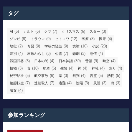
タグ
(6)
(6)
(7)
(6)
(3)
AI
カルト
クマ
クリスマス
スター
(9)
(9)
(12)
(3)
(4)
ゾンビ
トラウマ
ヒトコワ
医療
因果
(2)
(9)
(9)
(10)
(23)
地獄
奇習
学校の怪談
実験
小説
(4)
(3)
(7)
(3)
(4)
差別
座敷わらし
心霊
悲劇
憑依
(5)
(4)
(39)
(9)
(4)
戦国武将
日本の闇
日本神話
昔話
時空
(3)
(10)
(6)
(4)
(4)
(4)
(4)
植物
毒
猟奇
生贄
神
神社
祟り
(5)
(6)
(3)
(4)
(5)
(5)
秘密結社
航空事故
薬
裁判
言霊
誘拐
(7)
(7)
(4)
(3)
(3)
(3)
輪廻転生
連続殺人
遭難
陰陽
風習
魂
(4)
魔女
参加ランキング