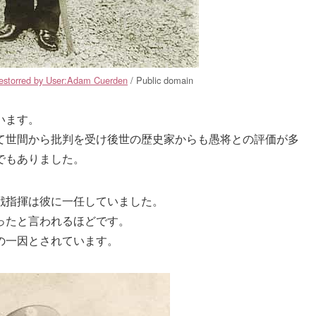
estorred by User:Adam Cuerden
/ Public domain
います。
て世間から批判を受け後世の歴史家からも愚将との評価が多
でもありました。
戦指揮は彼に一任していました。
ったと言われるほどです。
の一因とされています。