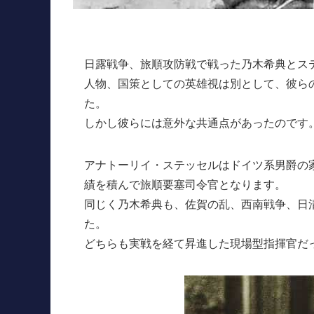
日露戦争、旅順攻防戦で戦った乃木希典とス
人物、国策としての英雄視は別として、彼ら
た。
しかし彼らには意外な共通点があったのです
アナトーリイ・ステッセルはドイツ系男爵の
績を積んで旅順要塞司令官となります。
同じく乃木希典も、佐賀の乱、西南戦争、日
た。
どちらも実戦を経て昇進した現場型指揮官だ