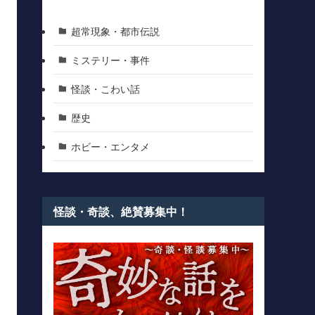
超常現象・都市伝説
ミステリー・事件
怪談・こわい話
歴史
ホビー・エンタメ
怪談・奇談、絶賛募集中！