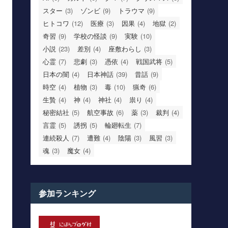
スター
(3)
ゾンビ
(9)
トラウマ
(9)
ヒトコワ
(12)
医療
(3)
因果
(4)
地獄
(2)
奇習
(9)
学校の怪談
(9)
実験
(10)
小説
(23)
差別
(4)
座敷わらし
(3)
心霊
(7)
悲劇
(3)
憑依
(4)
戦国武将
(5)
日本の闇
(4)
日本神話
(39)
昔話
(9)
時空
(4)
植物
(3)
毒
(10)
猟奇
(6)
生贄
(4)
神
(4)
神社
(4)
祟り
(4)
秘密結社
(5)
航空事故
(6)
薬
(3)
裁判
(4)
言霊
(5)
誘拐
(5)
輪廻転生
(7)
連続殺人
(7)
遭難
(4)
陰陽
(3)
風習
(3)
魂
(3)
魔女
(4)
参加ランキング