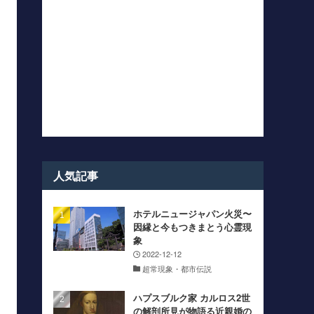
人気記事
ホテルニュージャパン火災〜
因縁と今もつきまとう心霊現
象
2022-12-12
超常現象・都市伝説
ハプスブルク家 カルロス2世
の解剖所見が物語る近親婚の