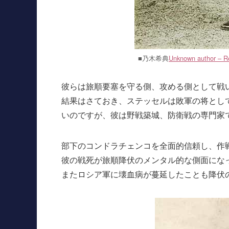
■乃木希典
Unknown author – R
彼らは旅順要塞を守る側、攻める側として戦
結果はさておき、ステッセルは敗軍の将とし
いのですが、彼は野戦築城、防衛戦の専門家
部下のコンドラチェンコを全面的信頼し、作
彼の戦死が旅順降伏のメンタル的な側面にな
またロシア軍に壊血病が蔓延したことも降伏