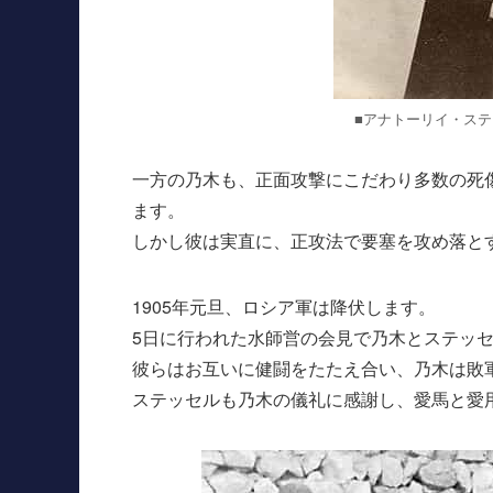
■アナトーリイ・ステ
一方の乃木も、正面攻撃にこだわり多数の死
ます。
しかし彼は実直に、正攻法で要塞を攻め落と
1905年元旦、ロシア軍は降伏します。
5日に行われた水師営の会見で乃木とステッ
彼らはお互いに健闘をたたえ合い、乃木は敗
ステッセルも乃木の儀礼に感謝し、愛馬と愛