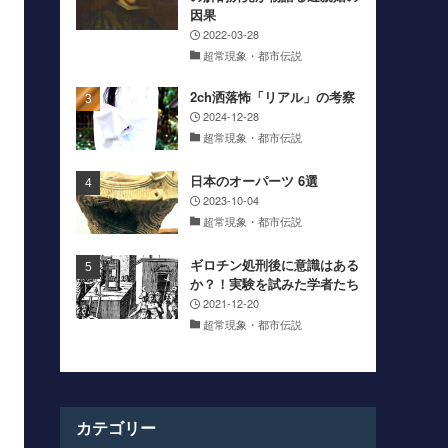
因果
2022-03-28
超常現象・都市伝説
2ch洒落怖「リアル」の考察
2024-12-28
超常現象・都市伝説
日本のオーパーツ 6選
2023-10-04
超常現象・都市伝説
ギロチン処刑後に意識はある
か？！実験を試みた学者たち
2021-12-20
超常現象・都市伝説
カテゴリー