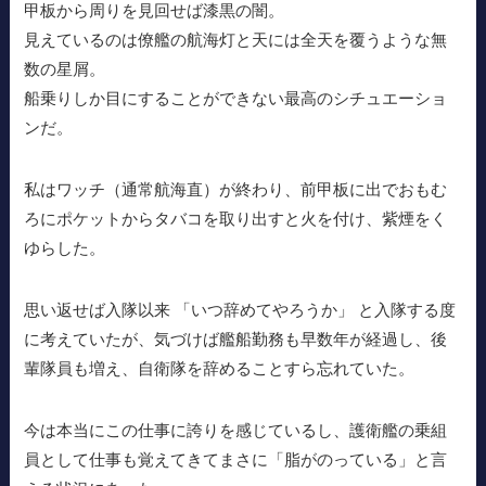
甲板から周りを見回せば漆黒の闇。
見えているのは僚艦の航海灯と天には全天を覆うような無
数の星屑。
船乗りしか目にすることができない最高のシチュエーショ
ンだ。
私はワッチ（通常航海直）が終わり、前甲板に出でおもむ
ろにポケットからタバコを取り出すと火を付け、紫煙をく
ゆらした。
思い返せば入隊以来 「いつ辞めてやろうか」 と入隊する度
に考えていたが、気づけば艦船勤務も早数年が経過し、後
輩隊員も増え、自衛隊を辞めることすら忘れていた。
今は本当にこの仕事に誇りを感じているし、護衛艦の乗組
員として仕事も覚えてきてまさに「脂がのっている」と言