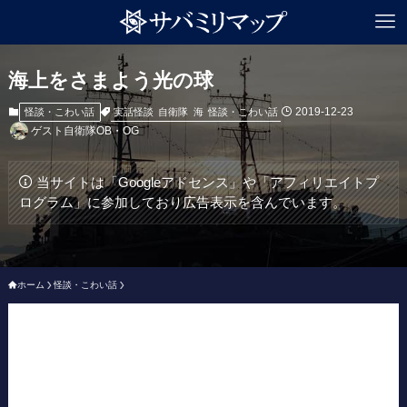
海上をさまよう光の球
2019-12-23
実話怪談
自衛隊
海
怪談・こわい話
怪談・こわい話
ゲスト自衛隊OB・OG
当サイトは「Googleアドセンス」や「アフィリエイトプ
ログラム」に参加しており広告表示を含んでいます。
ホーム
怪談・こわい話