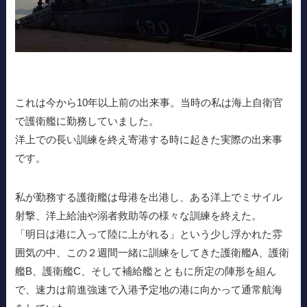
これは今から10年以上前の出来事。当時の私は海上自衛官
で護衛艦に勤務していました。
洋上での長い訓練を終え寄港する時に起きた実際の出来事
です。
私が勤務する護衛艦は母港を出港し、ある洋上でミサイル
射撃、洋上給油や溺者救助等の様々な訓練を終えた。
「明日は港に入って陸に上がれる」という少し浮かれた雰
囲気の中、この２週間一緒に訓練をしてきた護衛艦A、護衛
艦B、護衛艦C、そして補給艦とともに所定の陣形を組ん
で、速力は前進強速で入港予定地の港に向かって通常航海