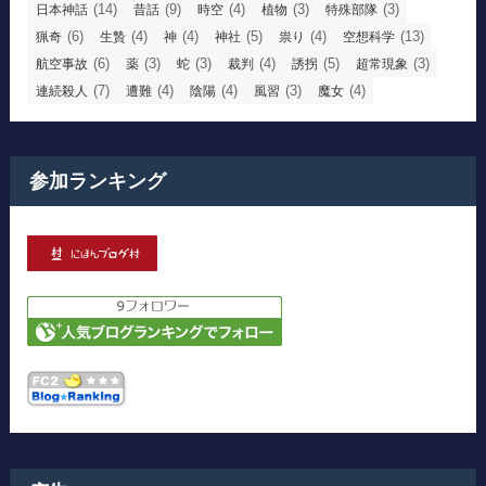
(14)
(9)
(4)
(3)
(3)
日本神話
昔話
時空
植物
特殊部隊
(6)
(4)
(4)
(5)
(4)
(13)
猟奇
生贄
神
神社
祟り
空想科学
(6)
(3)
(3)
(4)
(5)
(3)
航空事故
薬
蛇
裁判
誘拐
超常現象
(7)
(4)
(4)
(3)
(4)
連続殺人
遭難
陰陽
風習
魔女
参加ランキング