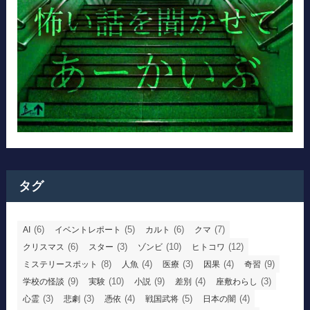
タグ
(6)
(5)
(6)
(7)
AI
イベントレポート
カルト
クマ
(6)
(3)
(10)
(12)
クリスマス
スター
ゾンビ
ヒトコワ
(8)
(4)
(3)
(4)
(9)
ミステリースポット
人魚
医療
因果
奇習
(9)
(10)
(9)
(4)
(3)
学校の怪談
実験
小説
差別
座敷わらし
(3)
(3)
(4)
(5)
(4)
心霊
悲劇
憑依
戦国武将
日本の闇