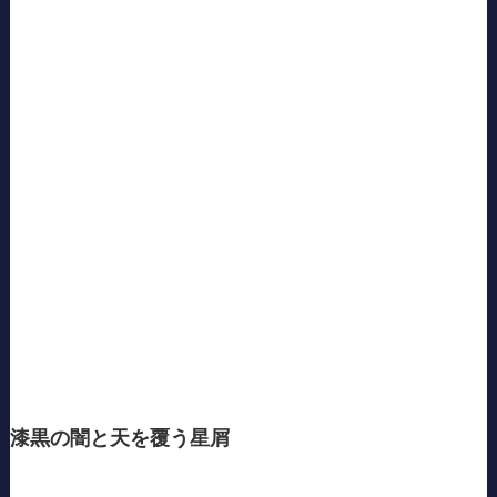
漆黒の闇と天を覆う星屑