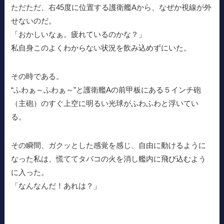
ただただ、右45度に位置する護衛艦Aから、なぜか視線が外
せないのだ。
「おかしいなぁ。疲れているのかな？」
私自身このよくわからない状況を飲み込めずにいた。
その時である。
“ふわぁ～ふわぁ～”と護衛艦Aの前甲板にある５インチ砲
（主砲）のすぐ上空に明るい光球がふわふわと浮いてい
る。
その瞬間、ガクッとした感覚を感じ、自由に動けるように
なった私は、慌ててタバコの火を消し艦内に飛び込むよう
に入った。
「なんなんだ！あれは？」