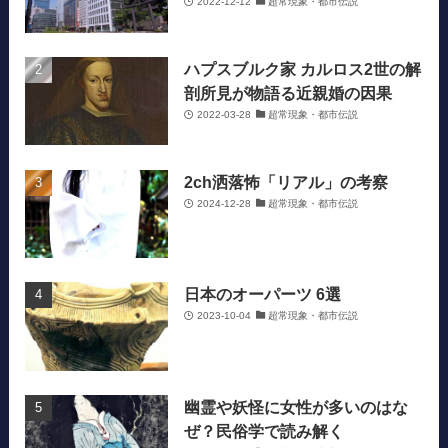
2022-12-12
超常現象・都市伝説
ハプスブルク家 カルロス2世の解
剖所見が物語る近親婚の因果
2022-03-28
超常現象・都市伝説
2ch洒落怖「リアル」の考察
2024-12-28
超常現象・都市伝説
日本のオーパーツ 6選
2023-10-04
超常現象・都市伝説
幽霊や妖怪に女性が多いのはな
ぜ？民俗学で読み解く