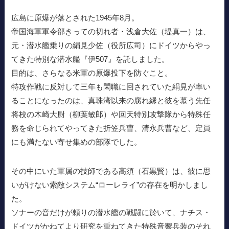
広島に原爆が落とされた1945年8月。
帝国海軍軍令部きっての切れ者・浅倉大佐（堤真一）は、
元・潜水艦乗りの絹見少佐（役所広司）にドイツからやっ
てきた特別な潜水艦『伊507』を託しました。
目的は、さらなる米軍の原爆投下を防ぐこと。
特攻作戦に反対して三年も閑職に回されていた絹見が率い
ることになったのは、真珠湾以来の腐れ縁と彼を慕う先任
将校の木崎大尉（柳葉敏郎）や回天特別攻撃隊から特殊任
務を命じられてやってきた折笠兵曹、清永兵曹など、定員
にも満たない寄せ集めの部隊でした。
その中にいた軍属の技師である高須（石黒賢）は、彼に思
いがけない索敵システム“ローレライ”の存在を明かしまし
た。
ソナーの音だけが頼りの潜水艦の戦闘に於いて、ナチス・
ドイツがかねてより研究を重ねてきた特殊音響兵装のそれ