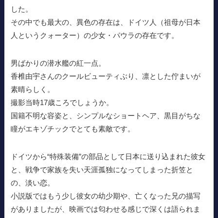
した。
その中でも最大の、異色の存在は、ドイツ人（祖母が日本
人というクォーター）の少女・パウラの存在です。
男ばかりの潜水艦の紅一点。
香椎由宇さんのクールビューティぶり、凛とした佇まいが
素晴らしく。
撮影当時17歳ころでしょうか。
国籍不明な容姿と、シンプルなショートヘア、黒目がちな
瞳がエキゾチックでとても素敵です。
ドイツから“特殊装備”の部品として日本に送り込まれた彼女
と、戦争で家族を失い天涯孤独になってしまった折笠と
の、淡い恋。
小説版ではもう少し彼女の幼少期や、亡くなった兄の描写
がありましたが、映画では匂わせる感じで深くは語られま