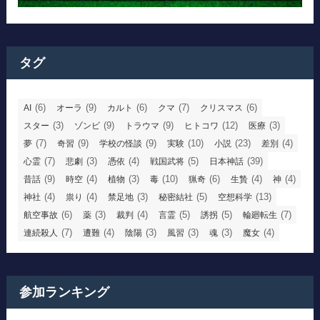
タグ
(6)
(9)
(6)
(7)
(6)
AI
オーラ
カルト
クマ
クリスマス
(3)
(9)
(9)
(12)
(3)
スター
ゾンビ
トラウマ
ヒトコワ
医療
(7)
(9)
(9)
(10)
(23)
(4)
夢
奇習
学校の怪談
実験
小説
差別
(7)
(3)
(4)
(5)
(39)
心霊
悲劇
憑依
戦国武将
日本神話
(9)
(4)
(3)
(10)
(6)
(4)
(4)
昔話
時空
植物
毒
猟奇
生贄
神
(4)
(4)
(3)
(5)
(13)
神社
祟り
禁足地
秘密結社
空想科学
(6)
(3)
(4)
(5)
(5)
(7)
航空事故
薬
裁判
言霊
誘拐
輪廻転生
(7)
(4)
(3)
(3)
(3)
(4)
連続殺人
遭難
陰陽
風習
魂
魔女
参加ランキング