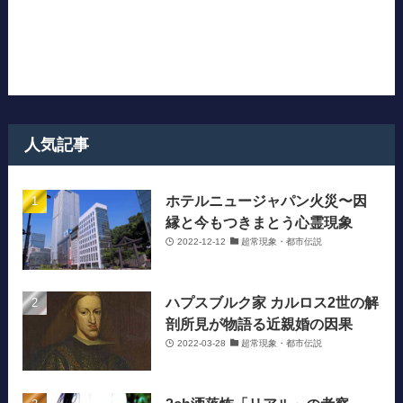
人気記事
ホテルニュージャパン火災〜因
縁と今もつきまとう心霊現象
2022-12-12
超常現象・都市伝説
ハプスブルク家 カルロス2世の解
剖所見が物語る近親婚の因果
2022-03-28
超常現象・都市伝説