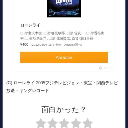
ローレライ
出演:妻夫木聡, 出演:柳葉敏郎, 出演:堤真一, 出演:香椎由
宇, 出演:役所広司, 出演:佐藤隆太, 監督:樋口真嗣
¥400
（2022/03/04 18:37時点 | Amazon調べ）
Amazon
ポチップ
(C) ローレライ 2005フジテレビジョン・東宝・関西テレビ
放送・キングレコード
面白かった？