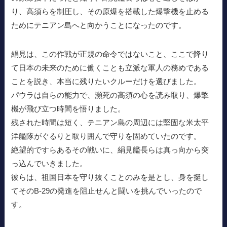
り、高須らを制圧し、その原爆を搭載した爆撃機を止める
ためにテニアン島へと向かうことになったのです。
絹見は、この作戦が正規の命令ではないこと、ここで降り
て日本の未来のために働くことも立派な軍人の務めである
ことを説き、本当に残りたいクルーだけを選びました。
パウラは自らの能力で、瀕死の高須の心を読み取り、爆撃
機が飛び立つ時間を悟りました。
残された時間は短く、テニアン島の周辺には堅固な米太平
洋艦隊がぐるりと取り囲んで守りを固めていたのです。
絶望的ですらあるその戦いに、絹見艦長らは真っ向から突
っ込んでいきました。
彼らは、祖国日本を守り抜くことのみを是とし、身を挺し
てそのB-29の発進を阻止せんと闘いを挑んでいったので
す。