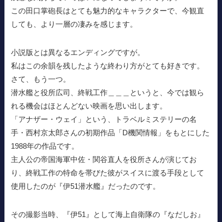
この田口掌砲長はとても魅力的なキャラクターで、今観直
しても、より一層の凄みを感じます。
小説版とは異なるエンディングですが。
私はこの余韻を残したような終わり方がとても好きです。
さて、もう一つ。
潜水艦と役所広司、終戦工作＿＿＿というと、今では観ら
れる機会はほとんどない映画を思い出します。
「アナザー・ウェイ」という、トラベルミステリーの名
手・西村京太郎さんの初期作品「D機関情報」をもとにした
1988年の作品です。
主人公の帝国海軍中佐・関谷直人を役所さんが演じてお
り、終戦工作の特命を帯びた彼がスイスに渡る手段として
使用したのが『伊51潜水艦』だったのです。
その撮影当時、『伊51』として海上自衛隊の『なだしお』