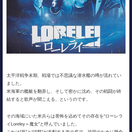
太平洋戦争末期、戦場では不思議な潜水艦の噂が流れてい
ました。
米海軍の艦艇を翻弄し、そして密かに沈め、その戦闘が終
結すると歌声が聞こえる、というのです。
その海域にいた米兵らは畏怖を込めてその存在を“ローレラ
イLoreley＝魔女”と呼んでいました。
これは“死”と“沈黙”が支配する海の底で、祖国のために懸命