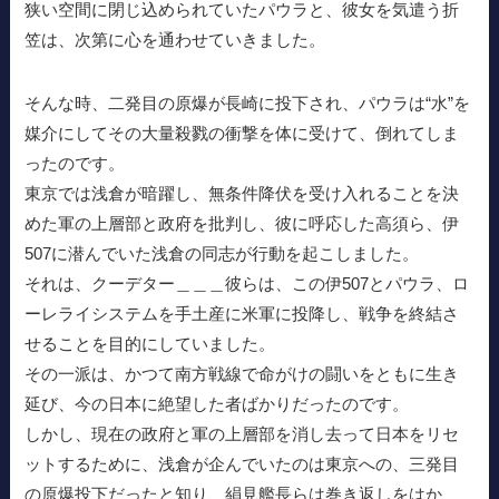
狭い空間に閉じ込められていたパウラと、彼女を気遣う折
笠は、次第に心を通わせていきました。
そんな時、二発目の原爆が長崎に投下され、パウラは“水”を
媒介にしてその大量殺戮の衝撃を体に受けて、倒れてしま
ったのです。
東京では浅倉が暗躍し、無条件降伏を受け入れることを決
めた軍の上層部と政府を批判し、彼に呼応した高須ら、伊
507に潜んでいた浅倉の同志が行動を起こしました。
それは、クーデター＿＿＿彼らは、この伊507とパウラ、ロ
ーレライシステムを手土産に米軍に投降し、戦争を終結さ
せることを目的にしていました。
その一派は、かつて南方戦線で命がけの闘いをともに生き
延び、今の日本に絶望した者ばかりだったのです。
しかし、現在の政府と軍の上層部を消し去って日本をリセ
ットするために、浅倉が企んでいたのは東京への、三発目
の原爆投下だったと知り、絹見艦長らは巻き返しをはか