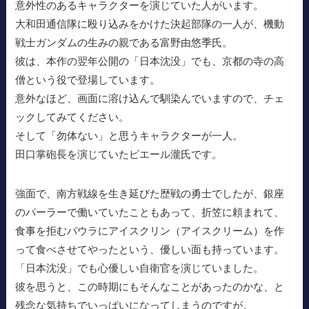
意外性のあるキャラクターを演じていた人がいます。
大和田通信隊に殴り込みをかけた決起部隊の一人が、機動
戦士ガンダムの生みの親である富野由悠季氏。
彼は、本作の翌年公開の「日本沈没」でも、京都の寺の高
僧という役で登場しています。
意外なほど、画面に溶け込んで馴染んでいますので、チェ
ックしてみてください。
そして「勿体ない」と思うキャラクターが一人。
田口掌砲長を演じていたピエール瀧氏です。
強面で、南方戦線を生き延びた歴戦の勇士でしたが、銀座
のパーラーで働いていたこともあって、折笠に頼まれて、
食事を拒むパウラにアイスクリン（アイスクリーム）を作
って食べさせてやったという、優しい面も持っています。
「日本沈没」でも心優しい自衛官を演じていました。
彼を思うと、この時期にもそんなことがあったのかな、と
残念な気持ちでいっぱいになってしまうのですが。