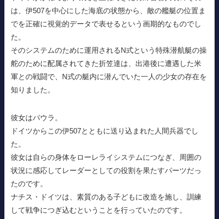
は、伊507を中心にした海底の状態から、敵の艦艇の位置ま
でを正確に視覚的データで表せるという画期的なものでし
た。
そのシステムのために運用されるN式という特殊潜航艇の操
舵のために配属されてきた折笠達は、出港後に遭遇した米
軍との戦闘で、N式の艇内に潜んでいた一人の少女の存在を
知りました。
彼女はパウラ。
ドイツからこの伊507とともに送り込まれた人間兵器でし
た。
彼女は自らの身体をローレライシステムにつなぎ、周囲の
状況に感応してレーダーとしての役割を果たすパーツだっ
たのです。
ナチス・ドイツは、素質のある子どもに改造を施し、訓練
して戦争につぎ込むということを行っていたのです。