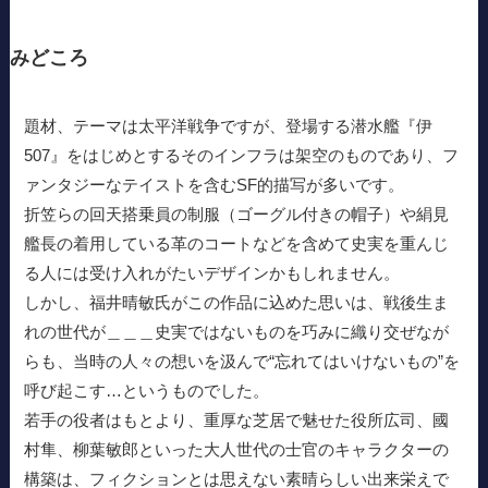
みどころ
題材、テーマは太平洋戦争ですが、登場する潜水艦『伊
507』をはじめとするそのインフラは架空のものであり、フ
ァンタジーなテイストを含むSF的描写が多いです。
折笠らの回天搭乗員の制服（ゴーグル付きの帽子）や絹見
艦長の着用している革のコートなどを含めて史実を重んじ
る人には受け入れがたいデザインかもしれません。
しかし、福井晴敏氏がこの作品に込めた思いは、戦後生ま
れの世代が＿＿＿史実ではないものを巧みに織り交ぜなが
らも、当時の人々の想いを汲んで“忘れてはいけないもの”を
呼び起こす…というものでした。
若手の役者はもとより、重厚な芝居で魅せた役所広司、國
村隼、柳葉敏郎といった大人世代の士官のキャラクターの
構築は、フィクションとは思えない素晴らしい出来栄えで