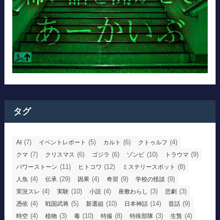
タグ
(7)
(5)
(6)
(4)
AI
イベントレポート
カルト
クトゥルフ
(7)
(6)
(6)
(10)
(9)
クマ
クリスマス
ゴジラ
ゾンビ
トラウマ
(11)
(12)
(8)
パワーストーン
ヒトコワ
ミステリースポット
(4)
(29)
(4)
(9)
(9)
人魚
伝承
因果
奇習
学校の怪談
(4)
(10)
(4)
(3)
(3)
実況スレ
実験
小説
座敷わらし
悲劇
(4)
(5)
(10)
(14)
(9)
憑依
戦国武将
新選組
日本神話
昔話
(4)
(3)
(10)
(8)
(3)
(4)
時空
植物
毒
特撮
特殊部隊
生贄