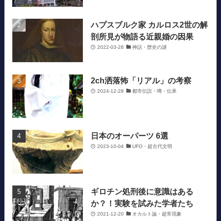
ハプスブルク家 カルロス2世の解
剖所見が物語る近親婚の因果
2022-03-28
神話・歴史の謎
2ch洒落怖「リアル」の考察
2024-12-28
都市伝説・噂・伝承
日本のオーパーツ 6選
2023-10-04
UFO・超古代文明
ギロチン処刑後に意識はある
か？！実験を試みた学者たち
2021-12-20
オカルト論・超常現象