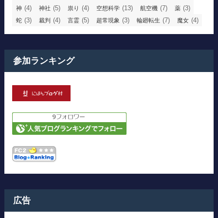
(4)
(5)
(4)
(13)
(7)
(3)
神
神社
祟り
空想科学
航空機
薬
(3)
(4)
(5)
(3)
(7)
(4)
蛇
裁判
言霊
超常現象
輪廻転生
魔女
参加ランキング
広告