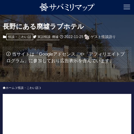
長野にある廃墟ラブホテル
2022-11-25
ゲスト怪談語り
実話怪談
廃墟
怪談・こわい話
当サイトは「Googleアドセンス」や「アフィリエイトプ
ログラム」に参加しており広告表示を含んでいます。
ホーム
怪談・こわい話