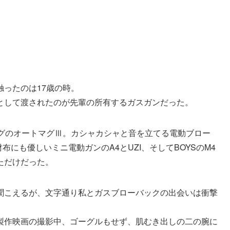
ったのは17歳の時。
として渡されたのが先輩の所有するガスガンだった。
ングのオートマグⅢ。カシャカシャと音を立てる電動ブロー
布にも優しいミニ電動ガンのA4とUZI、そしてBOYSのM4
ただけだった。
聞こえるが、文字通り私とガスブローバックの出会いは衝撃
製作映画の撮影中、ゴーグルもせず、肌むき出しの二の腕に