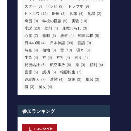
スター
(3)
ゾンビ
(9)
トラウマ
(9)
ヒトコワ
(12)
医療
(3)
因果
(4)
地獄
(2)
奇習
(9)
学校の怪談
(9)
実験
(10)
小説
(23)
差別
(4)
座敷わらし
(3)
心霊
(7)
悲劇
(3)
憑依
(4)
戦国武将
(5)
日本の闇
(4)
日本神話
(39)
昔話
(9)
時空
(4)
植物
(3)
毒
(10)
猟奇
(6)
生贄
(4)
神
(4)
神社
(4)
祟り
(4)
秘密結社
(5)
航空事故
(6)
薬
(3)
裁判
(4)
言霊
(5)
誘拐
(5)
輪廻転生
(7)
連続殺人
(7)
遭難
(4)
陰陽
(3)
風習
(3)
魂
(3)
魔女
(4)
参加ランキング