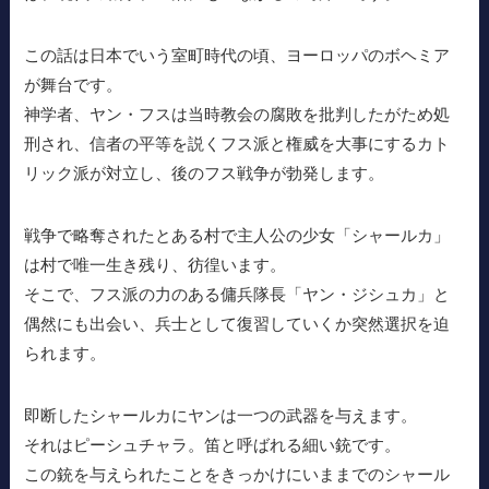
この話は日本でいう室町時代の頃、ヨーロッパのボヘミア
が舞台です。
神学者、ヤン・フスは当時教会の腐敗を批判したがため処
刑され、信者の平等を説くフス派と権威を大事にするカト
リック派が対立し、後のフス戦争が勃発します。
戦争で略奪されたとある村で主人公の少女「シャールカ」
は村で唯一生き残り、彷徨います。
そこで、フス派の力のある傭兵隊長「ヤン・ジシュカ」と
偶然にも出会い、兵士として復習していくか突然選択を迫
られます。
即断したシャールカにヤンは一つの武器を与えます。
それはピーシュチャラ。笛と呼ばれる細い銃です。
この銃を与えられたことをきっかけにいままでのシャール