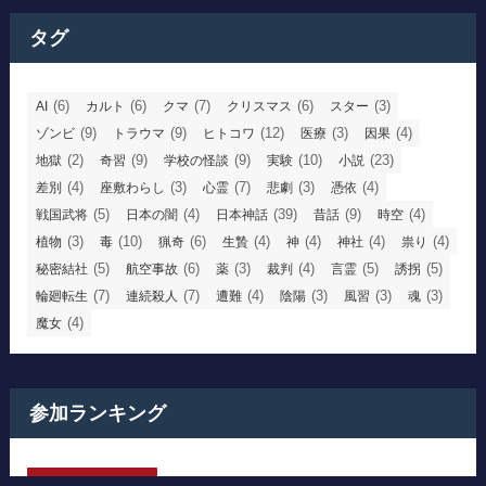
タグ
(6)
(6)
(7)
(6)
(3)
AI
カルト
クマ
クリスマス
スター
(9)
(9)
(12)
(3)
(4)
ゾンビ
トラウマ
ヒトコワ
医療
因果
(2)
(9)
(9)
(10)
(23)
地獄
奇習
学校の怪談
実験
小説
(4)
(3)
(7)
(3)
(4)
差別
座敷わらし
心霊
悲劇
憑依
(5)
(4)
(39)
(9)
(4)
戦国武将
日本の闇
日本神話
昔話
時空
(3)
(10)
(6)
(4)
(4)
(4)
(4)
植物
毒
猟奇
生贄
神
神社
祟り
(5)
(6)
(3)
(4)
(5)
(5)
秘密結社
航空事故
薬
裁判
言霊
誘拐
(7)
(7)
(4)
(3)
(3)
(3)
輪廻転生
連続殺人
遭難
陰陽
風習
魂
(4)
魔女
参加ランキング