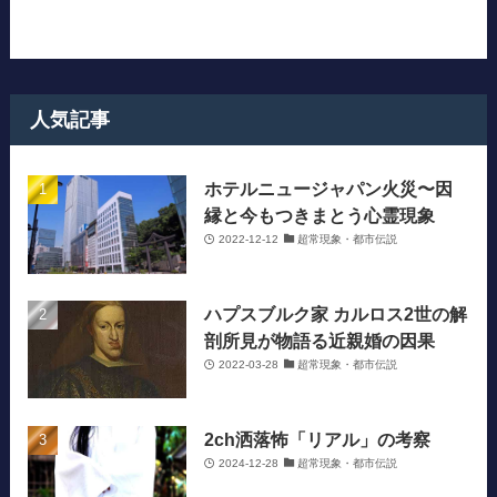
人気記事
ホテルニュージャパン火災〜因
縁と今もつきまとう心霊現象
2022-12-12
超常現象・都市伝説
ハプスブルク家 カルロス2世の解
剖所見が物語る近親婚の因果
2022-03-28
超常現象・都市伝説
2ch洒落怖「リアル」の考察
2024-12-28
超常現象・都市伝説