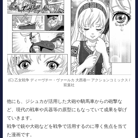
(C) 乙女戦争 ディーヴチー・ヴァールカ 大西巷一 アクションコミックス /
双葉社
他にも、ジシュカが活用した大砲や騎馬車からの砲撃な
ど、現代の戦車や兵器等の原型にもなっていて成果を挙げ
ていきます。
戦争で銃や大砲などを戦争で活用するのに導く焦点を当て
た漫画です。