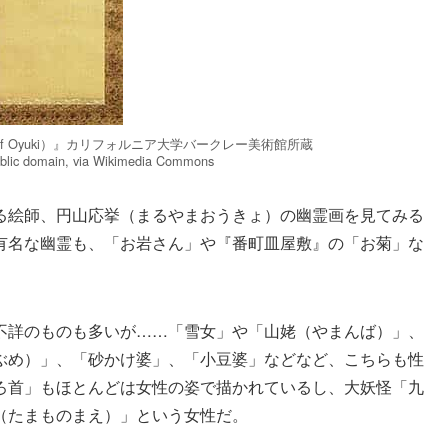
t of Oyuki）』カリフォルニア大学バークレー美術館所蔵
ublic domain, via Wikimedia Commons
る絵師、円山応挙（まるやまおうきょ）の幽霊画を見てみる
有名な幽霊も、「お岩さん」や『番町皿屋敷』の「お菊」な
不詳のものも多いが……「雪女」や「山姥（やまんば）」、
ぶめ）」、「砂かけ婆」、「小豆婆」などなど、こちらも性
ろ首」もほとんどは女性の姿で描かれているし、大妖怪「九
（たまものまえ）」という女性だ。