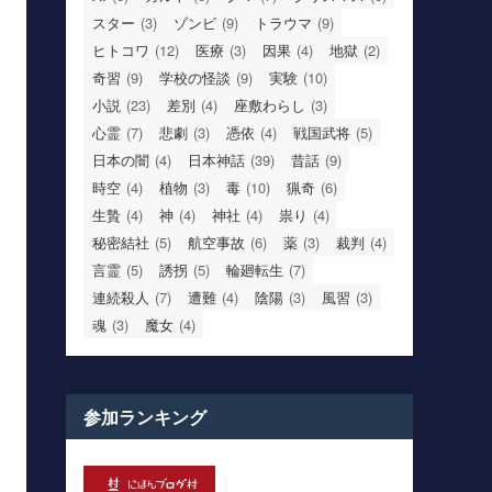
スター
(3)
ゾンビ
(9)
トラウマ
(9)
ヒトコワ
(12)
医療
(3)
因果
(4)
地獄
(2)
奇習
(9)
学校の怪談
(9)
実験
(10)
小説
(23)
差別
(4)
座敷わらし
(3)
心霊
(7)
悲劇
(3)
憑依
(4)
戦国武将
(5)
日本の闇
(4)
日本神話
(39)
昔話
(9)
時空
(4)
植物
(3)
毒
(10)
猟奇
(6)
生贄
(4)
神
(4)
神社
(4)
祟り
(4)
秘密結社
(5)
航空事故
(6)
薬
(3)
裁判
(4)
言霊
(5)
誘拐
(5)
輪廻転生
(7)
連続殺人
(7)
遭難
(4)
陰陽
(3)
風習
(3)
魂
(3)
魔女
(4)
参加ランキング