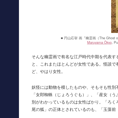
■ 円山応挙 画『幽霊画（The Ghos
Maruyama Ōkyo
, P
そんな幽霊画で有名な江戸時代中期を代表す
と、これまたほとんどが女性である。怪談で
ど、やはり女性。
妖怪には動物を模したものや、そもそも性別
「女郎蜘蛛（じょろうぐも）」、「産女（う
別がわかっているものは女性ばかり。「ろく
尾の狐」の正体とされているのも、「玉藻前