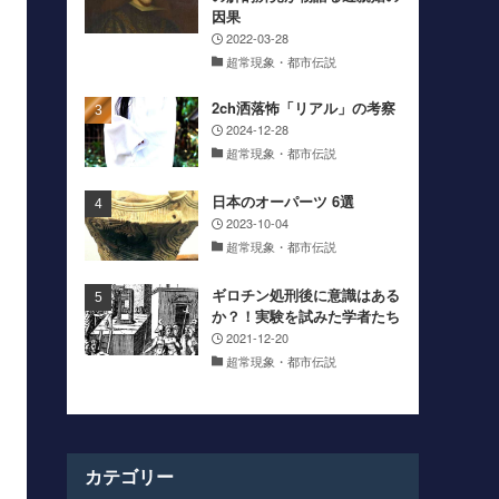
因果
2022-03-28
超常現象・都市伝説
2ch洒落怖「リアル」の考察
2024-12-28
超常現象・都市伝説
日本のオーパーツ 6選
2023-10-04
超常現象・都市伝説
ギロチン処刑後に意識はある
か？！実験を試みた学者たち
2021-12-20
超常現象・都市伝説
カテゴリー