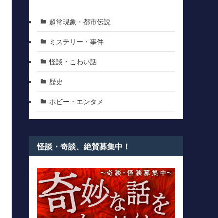
超常現象・都市伝説
ミステリー・事件
怪談・こわい話
歴史
ホビー・エンタメ
怪談・奇談、絶賛募集中！