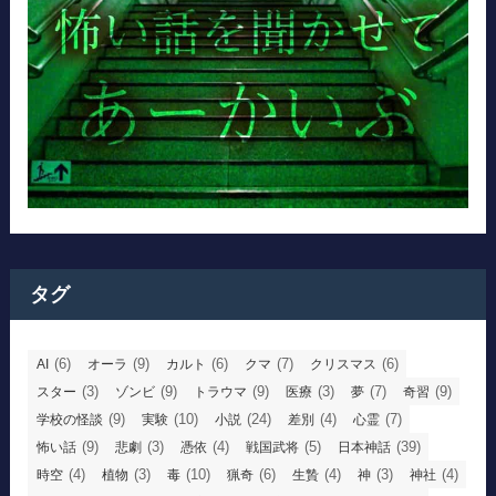
タグ
(6)
(9)
(6)
(7)
(6)
AI
オーラ
カルト
クマ
クリスマス
(3)
(9)
(9)
(3)
(7)
(9)
スター
ゾンビ
トラウマ
医療
夢
奇習
(9)
(10)
(24)
(4)
(7)
学校の怪談
実験
小説
差別
心霊
(9)
(3)
(4)
(5)
(39)
怖い話
悲劇
憑依
戦国武将
日本神話
(4)
(3)
(10)
(6)
(4)
(3)
(4)
時空
植物
毒
猟奇
生贄
神
神社