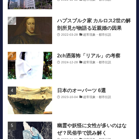
ハプスブルク家 カルロス2世の解
剖所見が物語る近親婚の因果
2022-03-28
超常現象・都市伝説
2ch洒落怖「リアル」の考察
2024-12-28
超常現象・都市伝説
日本のオーパーツ 6選
2023-10-04
超常現象・都市伝説
幽霊や妖怪に女性が多いのはな
ぜ？民俗学で読み解く