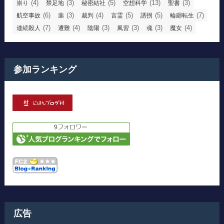
(4)
(3)
(5)
(13)
(3)
祟り
禁足地
秘密結社
空想科学
聖書
(6)
(3)
(4)
(5)
(5)
(7)
航空事故
薬
裁判
言霊
誘拐
輪廻転生
(7)
(4)
(3)
(3)
(3)
(4)
連続殺人
遭難
陰陽
風習
魂
魔女
参加ランキング
広告