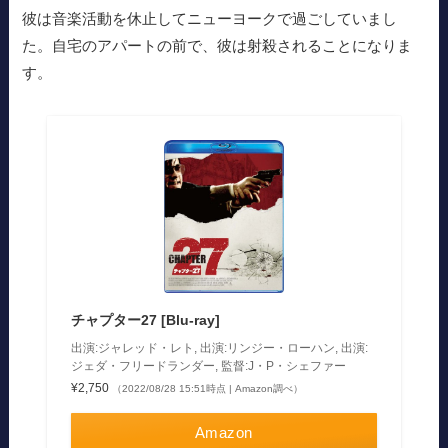
彼は音楽活動を休止してニューヨークで過ごしていまし
た。自宅のアパートの前で、彼は射殺されることになりま
す。
チャプター27 [Blu-ray]
出演:ジャレッド・レト, 出演:リンジー・ローハン, 出演:
ジェダ・フリードランダー, 監督:J・P・シェファー
¥2,750
（2022/08/28 15:51時点 | Amazon調べ）
Amazon