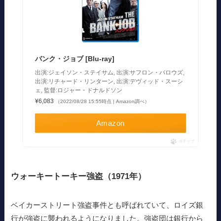
バンク・ジョブ [Blu-ray]
出演:ジェイソン・ステイサム, 出演:サフロン・バロウズ,
出演:リチャード・リンターン, 出演:デヴィッド・スーシ
ェ, 監督:ロジャー・ドナルドソン
¥6,083
（2022/08/28 15:55時点 | Amazon調べ）
Amazon
ポチップ
ウォーキートーキー強盗（1971年）
ベイカーストリート強盗事件とも呼ばれていて、ロイズ銀
行が強盗に襲われるようになりました。強盗団は銀行から