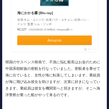
海にかかる霧 [Blu-ray]
出演:キム・ユンソク, 出演:パク・ユチョン, 出演:ハン・
イェリ, 監督:シム・ソンボ
¥2,127
（2022/08/28 15:56時点 | Amazon調べ）
Amazon
ポチップ
韓国のサスペンス映画で、不漁に悩む船長はお金のために
中国系朝鮮族の密航を行なっていました。密航者を乗せて
海に出ていると、女性が海に転落してしまいます。乗組員
が海に飛び込み彼女を助けますが、次第に好きになってい
きます。乗組員は彼女を機関室へと招きますが、そこへ海
洋警察が乗った船がやって来るのです。