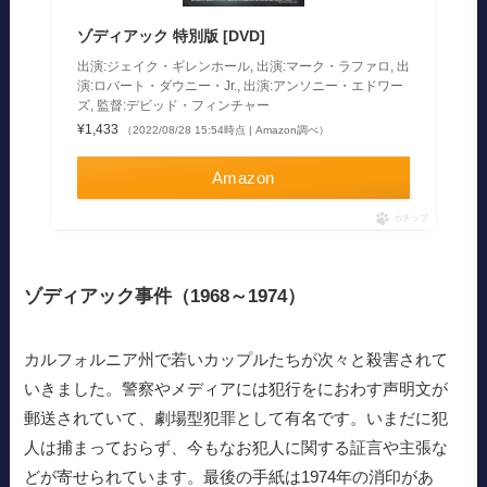
ゾディアック 特別版 [DVD]
出演:ジェイク・ギレンホール, 出演:マーク・ラファロ, 出
演:ロバート・ダウニー・Jr., 出演:アンソニー・エドワー
ズ, 監督:デビッド・フィンチャー
¥1,433
（2022/08/28 15:54時点 | Amazon調べ）
Amazon
ポチップ
ゾディアック事件（1968～1974）
カルフォルニア州で若いカップルたちが次々と殺害されて
いきました。警察やメディアには犯行をにおわす声明文が
郵送されていて、劇場型犯罪として有名です。いまだに犯
人は捕まっておらず、今もなお犯人に関する証言や主張な
どが寄せられています。最後の手紙は1974年の消印があ