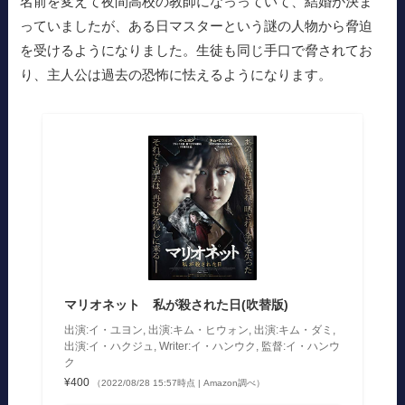
名前を変えて夜間高校の教師になっっていて、結婚が決ま
っていましたが、ある日マスターという謎の人物から脅迫
を受けるようになりました。生徒も同じ手口で脅されてお
り、主人公は過去の恐怖に怯えるようになります。
マリオネット 私が殺された日(吹替版)
出演:イ・ユヨン, 出演:キム・ヒウォン, 出演:キム・ダミ,
出演:イ・ハクジュ, Writer:イ・ハンウク, 監督:イ・ハンウ
ク
¥400
（2022/08/28 15:57時点 | Amazon調べ）