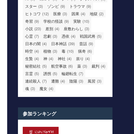
スター
(3)
ゾンビ
(9)
トラウマ
(9)
ヒトコワ
(12)
医療
(3)
因果
(4)
地獄
(2)
奇習
(9)
学校の怪談
(9)
実験
(10)
小説
(23)
差別
(4)
座敷わらし
(3)
心霊
(7)
悲劇
(3)
憑依
(4)
戦国武将
(5)
日本の闇
(4)
日本神話
(39)
昔話
(9)
時空
(4)
植物
(3)
毒
(10)
猟奇
(6)
生贄
(4)
神
(4)
神社
(4)
祟り
(4)
秘密結社
(5)
航空事故
(6)
薬
(3)
裁判
(4)
言霊
(5)
誘拐
(5)
輪廻転生
(7)
連続殺人
(7)
遭難
(4)
陰陽
(3)
風習
(3)
魂
(3)
魔女
(4)
参加ランキング