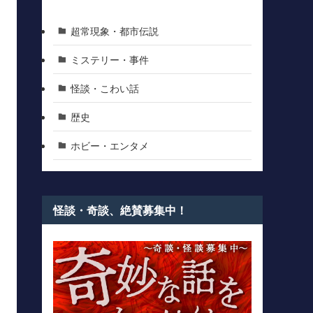
超常現象・都市伝説
ミステリー・事件
怪談・こわい話
歴史
ホビー・エンタメ
怪談・奇談、絶賛募集中！