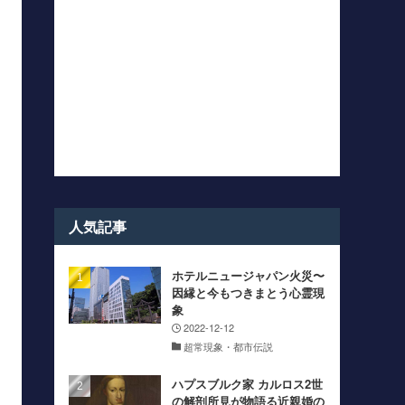
人気記事
ホテルニュージャパン火災〜
因縁と今もつきまとう心霊現
象
2022-12-12
超常現象・都市伝説
ハプスブルク家 カルロス2世
の解剖所見が物語る近親婚の