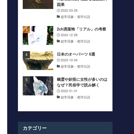
因果
2022-03-28
超常現象・都市伝説
2ch洒落怖「リアル」の考察
2024-12-28
超常現象・都市伝説
日本のオーパーツ 6選
2023-10-04
超常現象・都市伝説
幽霊や妖怪に女性が多いのは
なぜ？民俗学で読み解く
2022-01-31
超常現象・都市伝説
カテゴリー