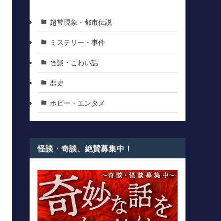
超常現象・都市伝説
ミステリー・事件
怪談・こわい話
歴史
ホビー・エンタメ
怪談・奇談、絶賛募集中！