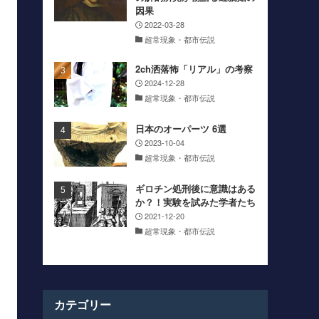
因果
2022-03-28
超常現象・都市伝説
2ch洒落怖「リアル」の考察
2024-12-28
超常現象・都市伝説
日本のオーパーツ 6選
2023-10-04
超常現象・都市伝説
ギロチン処刑後に意識はある
か？！実験を試みた学者たち
2021-12-20
超常現象・都市伝説
カテゴリー