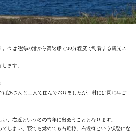
す。今は熱海の港から高速船で30分程度で到着する観光ス
介します。
す。
、おばあさんと二人で住んでおりましたが、村には同じ年ご
しい、右近という名の青年に出会うこととなります。
ってしまい、寝ても覚めても右近様、右近様という状態にな