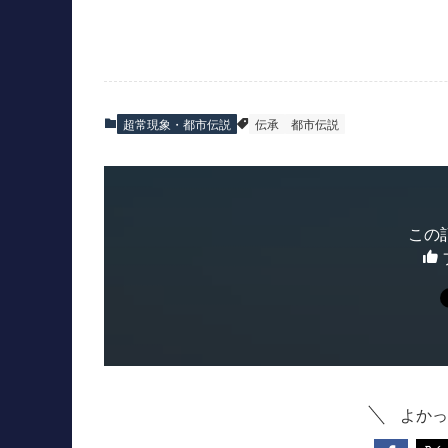
超常現象・都市伝説
伝承
都市伝説
この
よかっ