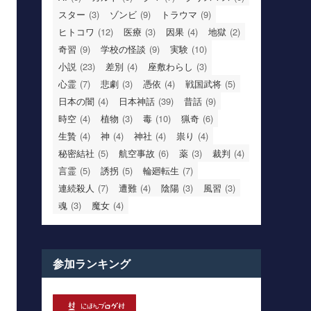
スター
(3)
ゾンビ
(9)
トラウマ
(9)
ヒトコワ
(12)
医療
(3)
因果
(4)
地獄
(2)
奇習
(9)
学校の怪談
(9)
実験
(10)
小説
(23)
差別
(4)
座敷わらし
(3)
心霊
(7)
悲劇
(3)
憑依
(4)
戦国武将
(5)
日本の闇
(4)
日本神話
(39)
昔話
(9)
時空
(4)
植物
(3)
毒
(10)
猟奇
(6)
生贄
(4)
神
(4)
神社
(4)
祟り
(4)
秘密結社
(5)
航空事故
(6)
薬
(3)
裁判
(4)
言霊
(5)
誘拐
(5)
輪廻転生
(7)
連続殺人
(7)
遭難
(4)
陰陽
(3)
風習
(3)
魂
(3)
魔女
(4)
参加ランキング