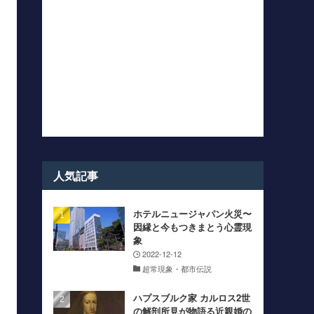
人気記事
ホテルニュージャパン火災〜
因縁と今もつきまとう心霊現
象
2022-12-12
超常現象・都市伝説
ハプスブルク家 カルロス2世
の解剖所見が物語る近親婚の