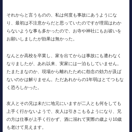
それからと言うものの、私は何度も事故にあうようにな
り、最初は不注意からだと思っていたのですが理屈はわか
らないような事も多かったので、お寺や神社にもお祓いを
お願いしましたが効果は無かった。
なんとか高校を卒業し、家を出てからは事故にも遭わなく
なりましたが、あれ以来、実家には一泊もしていません。
たまたまなのか、現場から離れたために怨念の効力が及ば
ないのかは解りません。ただあれからの1年弱はとてつもな
く恐ろしかった。
友人とその兄は未だに地元にいますが二人とも何をしても
上手く行かないようで、友人は引きこもるようになり、兄
の方は仕事が上手く行かず、酒に溺れて実際の歳より10歳
も老けて見えます。