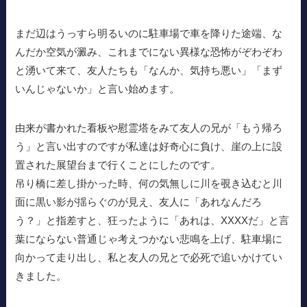
まだ辺はうっすら明るいのに駐車場で車を降りた途端、な
んだか空気が澱み、これまでにない異様な恐怖がぞわぞわ
と湧いて来て、友人たちも「なんか、気持ち悪い」「まず
いんじゃないか」と言い始めます。
由来が書かれた看板や慰霊塔をみて友人の兄が「もう帰ろ
う」と言い出すのですが私達は好奇心に負け、崖の上に設
置された展望台まで行くことにしたのです。
吊り橋に差し掛かった時、何の気無しに川を覗き込むと川
面に黒い影が揺らぐのが見え、友人に「あれなんだろ
う？」と指差すと、狂ったように「あれは、XXXXだ」と言
葉にならない普通じゃ考えつかない悲鳴を上げ、駐車場に
向かって走り出し、私と友人の兄とで必死で追いかけてい
きました。