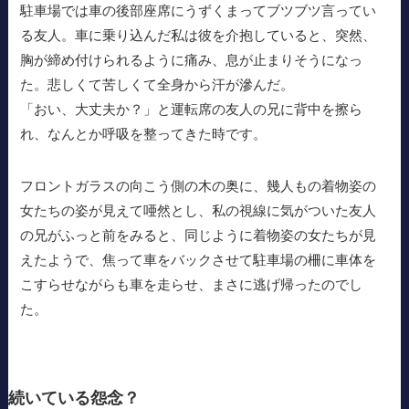
駐車場では車の後部座席にうずくまってブツブツ言ってい
る友人。車に乗り込んだ私は彼を介抱していると、突然、
胸が締め付けられるように痛み、息が止まりそうになっ
た。悲しくて苦しくて全身から汗が滲んだ。
「おい、大丈夫か？」と運転席の友人の兄に背中を擦ら
れ、なんとか呼吸を整ってきた時です。
フロントガラスの向こう側の木の奥に、幾人もの着物姿の
女たちの姿が見えて唖然とし、私の視線に気がついた友人
の兄がふっと前をみると、同じように着物姿の女たちが見
えたようで、焦って車をバックさせて駐車場の柵に車体を
こすらせながらも車を走らせ、まさに逃げ帰ったのでし
た。
続いている怨念？