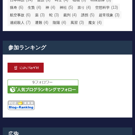
(6)
(4)
(4)
(5)
(4)
(13)
猟奇
生贄
神
神社
祟り
空想科学
(6)
(3)
(3)
(4)
(5)
(3)
航空事故
薬
蛇
裁判
誘拐
超常現象
(7)
(4)
(4)
(3)
(4)
連続殺人
遭難
陰陽
風習
魔女
参加ランキング
広告