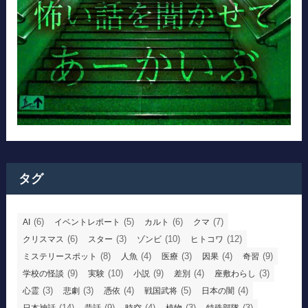
タグ
(6)
(5)
(6)
(7)
AI
イベントレポート
カルト
クマ
(6)
(3)
(10)
(12)
クリスマス
スター
ゾンビ
ヒトコワ
(8)
(4)
(3)
(4)
(9)
ミステリースポット
人魚
医療
因果
奇習
(9)
(10)
(9)
(4)
(3)
学校の怪談
実験
小説
差別
座敷わらし
(3)
(3)
(4)
(5)
(4)
心霊
悲劇
憑依
戦国武将
日本の闇
(14)
(9)
(4)
(3)
(3)
日本神話
昔話
時空
植物
特殊部隊