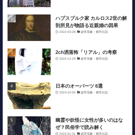
ハプスブルク家 カルロス2世の解
剖所見が物語る近親婚の因果
2022-03-28
超常現象・都市伝説
2ch洒落怖「リアル」の考察
2024-12-28
超常現象・都市伝説
日本のオーパーツ 6選
2023-10-04
超常現象・都市伝説
幽霊や妖怪に女性が多いのはな
ぜ？民俗学で読み解く
2022-01-31
超常現象・都市伝説