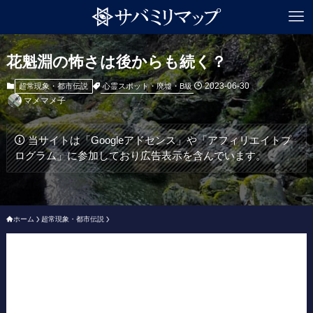
花魁淵の怖さは後からも続く？
2023-06-30
心霊スポット・廃墟・B級
超常現象・都市伝説
マメマメ子
当サイトは「Googleアドセンス」や「アフィリエイトプ
ログラム」に参加しており広告表示を含んでいます。
ホーム
超常現象・都市伝説