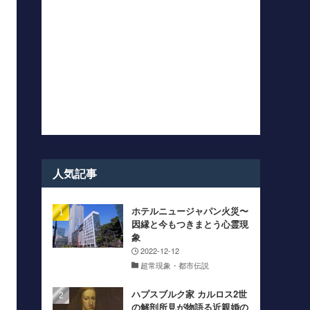
人気記事
ホテルニュージャパン火災〜
因縁と今もつきまとう心霊現
象
2022-12-12
超常現象・都市伝説
ハプスブルク家 カルロス2世
の解剖所見が物語る近親婚の