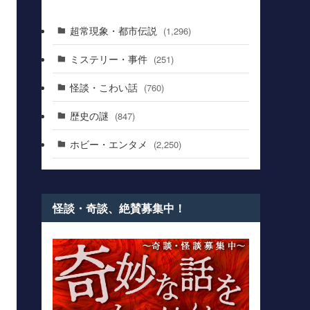
超常現象・都市伝説
(1,296)
ミステリー・事件
(251)
怪談・こわい話
(760)
歴史の謎
(847)
ホビー・エンタメ
(2,250)
怪談・奇談、絶賛募集中！