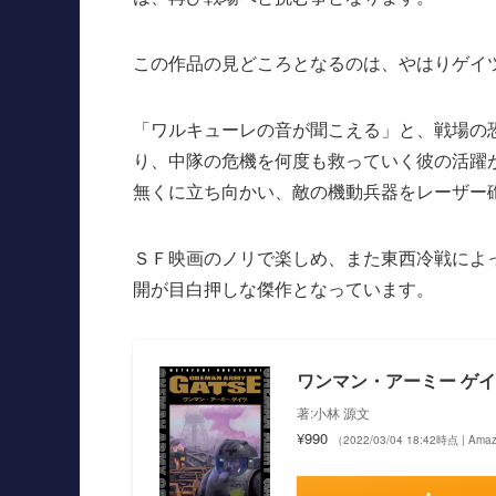
この作品の見どころとなるのは、やはりゲイ
「ワルキューレの音が聞こえる」と、戦場の
り、中隊の危機を何度も救っていく彼の活躍
無くに立ち向かい、敵の機動兵器をレーザー
ＳＦ映画のノリで楽しめ、また東西冷戦によ
開が目白押しな傑作となっています。
ワンマン・アーミー ゲ
著:小林 源文
¥990
（2022/03/04 18:42時点 | Am