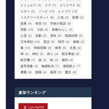
クトゥルフ
(4)
クマ
(7)
クリスマス
(6)
スター
(3)
ゾンビ
(10)
ヒトコワ
(12)
ミステリースポット
(8)
人魚
(4)
医療
(3)
因果
(4)
奇習
(9)
学校の怪談
(9)
実験
(10)
小説
(4)
座敷わらし
(3)
心霊
(3)
悲劇
(3)
憑依
(4)
戦国武将
(5)
日本神話
(14)
昔話
(9)
時空
(4)
植物
(3)
毒
(10)
特殊部隊
(3)
猟奇
(6)
生贄
(4)
神
(4)
神社
(5)
祟り
(4)
航空事故
(6)
航空機
(7)
薬
(3)
蛇
(3)
裁判
(4)
超常現象
(3)
輪廻転生
(7)
連続殺人
(7)
遭難
(4)
陰陽
(4)
風習
(3)
魔女
(4)
参加ランキング