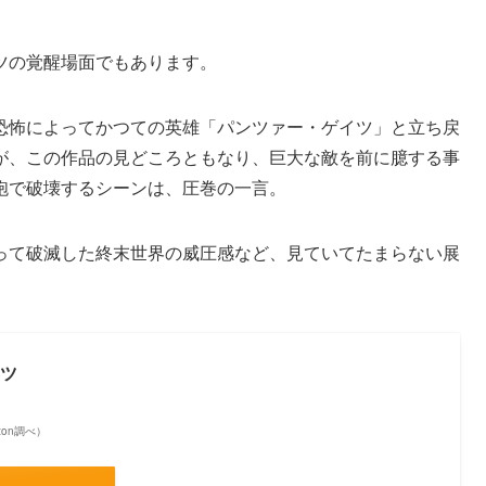
ツの覚醒場面でもあります。
恐怖によってかつての英雄「パンツァー・ゲイツ」と立ち戻
が、この作品の見どころともなり、巨大な敵を前に臆する事
砲で破壊するシーンは、圧巻の一言。
って破滅した終末世界の威圧感など、見ていてたまらない展
イツ
azon調べ）