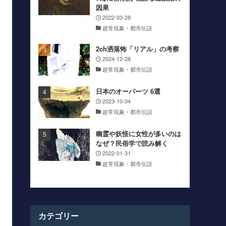
因果
2022-03-28
超常現象・都市伝説
2ch洒落怖「リアル」の考察
2024-12-28
超常現象・都市伝説
日本のオーパーツ 6選
2023-10-04
超常現象・都市伝説
幽霊や妖怪に女性が多いのは
なぜ？民俗学で読み解く
2022-01-31
超常現象・都市伝説
カテゴリー