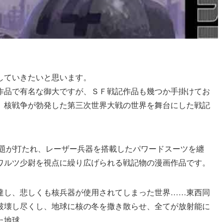
していきたいと思います。
作品で有名な御大ですが、ＳＦ戦記作品も幾つか手掛けてお
、核戦争が勃発した第三次世界大戦の世界を舞台にした戦記
と題が打たれ、レーザー兵器を搭載したパワードスーツを纏
ワルツ少尉を視点に繰り広げられる戦記物の漫画作品です。
達し、悲しくも核兵器が使用されてしまった世界……東西同
破壊し尽くし、地球に核の冬を撒き散らせ、全てが放射能に
た地球。