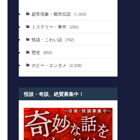
超常現象・都市伝説
(1,303)
ミステリー・事件
(250)
怪談・こわい話
(762)
歴史
(853)
ホビー・エンタメ
(2,238)
怪談・奇談、絶賛募集中！