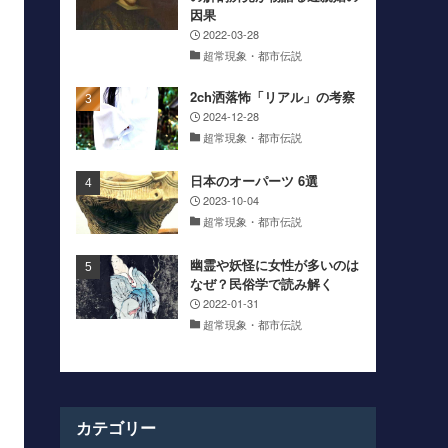
因果
2022-03-28
超常現象・都市伝説
2ch洒落怖「リアル」の考察
2024-12-28
超常現象・都市伝説
日本のオーパーツ 6選
2023-10-04
超常現象・都市伝説
幽霊や妖怪に女性が多いのは
なぜ？民俗学で読み解く
2022-01-31
超常現象・都市伝説
カテゴリー