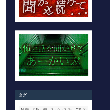
タグ
AI
(6)
カルト
(6)
クトゥルフ
(4)
クマ
(7)