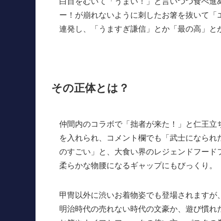
白目をむいて「うまい！」と言いつつ食べ進
ー！が崩れないように刺したお箸を抜いて「
連発し、「うますぎ謙信」とか「最の高」と
その正体とは？
仲間内のコラボで「拙者が来た！」と仁王立
を入れられ、コメント欄でも「武士になられ
のすごい」と、大食い界のレジェンドフード
柔らかな物腰になるギャップにもびっくり。
甲冑以外に渋いお着物姿でも登場されますが
明治時代の売れない時代の文豪か、遊び慣れ