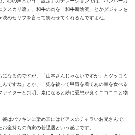
め、心の声という「設定」のナレーションでは、ハンバーガ
エクスカリ箸」、和牛の肉を「和牛新陰流」とかダジャレを
か決めセリフを言って笑わせてくれるんですよね。
ちになるのですが、「山本さんじゃないですか」とツッコミ
たんですね」とか、「兜を被って甲冑を着てあの量を食べる
ファイターと判明、素になると妙に愛想が良くニコニコと物
、髪はパツキンに染め耳にはピアスのチャラいお兄さんで、
たお金持ちの商家の若隠居という感じです。