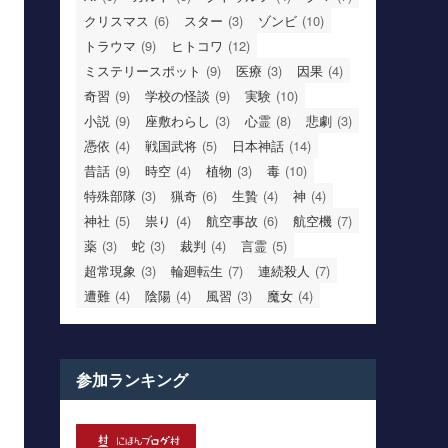
クリスマス
(6)
スター
(3)
ゾンビ
(10)
トラウマ
(9)
ヒトコワ
(12)
ミステリースポット
(9)
医療
(3)
因果
(4)
奇習
(9)
学校の怪談
(9)
実験
(10)
小説
(9)
座敷わらし
(3)
心霊
(8)
悲劇
(3)
憑依
(4)
戦国武将
(5)
日本神話
(14)
昔話
(9)
時空
(4)
植物
(3)
毒
(10)
特殊部隊
(3)
猟奇
(6)
生贄
(4)
神
(4)
神社
(5)
祟り
(4)
航空事故
(6)
航空機
(7)
薬
(3)
蛇
(3)
裁判
(4)
言霊
(5)
超常現象
(3)
輪廻転生
(7)
連続殺人
(7)
遭難
(4)
陰陽
(4)
風習
(3)
魔女
(4)
参加ランキング