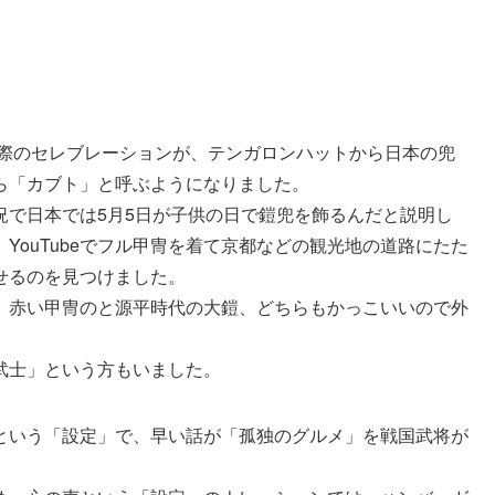
た際のセレブレーションが、テンガロンハットから日本の兜
ら「カブト」と呼ぶようになりました。
況で日本では5月5日が子供の日で鎧兜を飾るんだと説明し
YouTubeでフル甲冑を着て京都などの観光地の道路にたた
せるのを見つけました。
、赤い甲冑のと源平時代の大鎧、どちらもかっこいいので外
武士」という方もいました。
という「設定」で、早い話が「孤独のグルメ」を戦国武将が