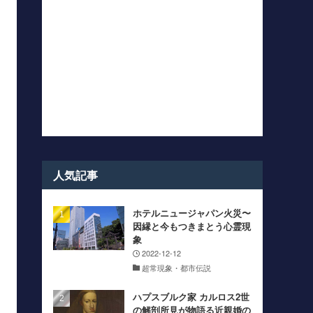
人気記事
ホテルニュージャパン火災〜
因縁と今もつきまとう心霊現
象
2022-12-12
超常現象・都市伝説
ハプスブルク家 カルロス2世
の解剖所見が物語る近親婚の