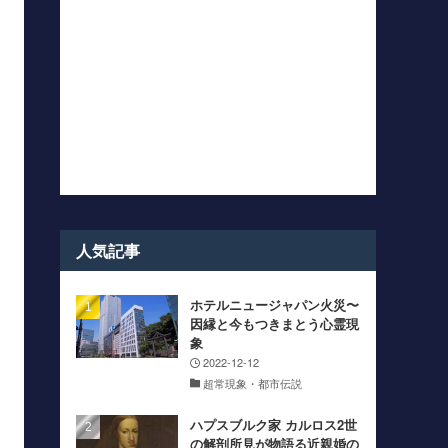
人気記事
ホテルニュージャパン火災〜
因縁と今もつきまとう心霊現
象
2022-12-12
超常現象・都市伝説
ハプスブルク家 カルロス2世
の解剖所見が物語る近親婚の