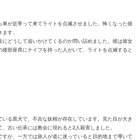
ら車が近寄って来てライトを点滅させました。怖くなった彼
きます。
性にどうして追いかけてくるのか問い詰めました。彼は彼女
の後部座席にナイフを持った人がいて、ライトを点滅すると
ている黒犬で、不吉な妖精が存在しています。見た目が大き
て、古い伝承には教会に現れると2人殺害しました。
ですが、一方では旅人が道に迷っていると目的地まで導いて