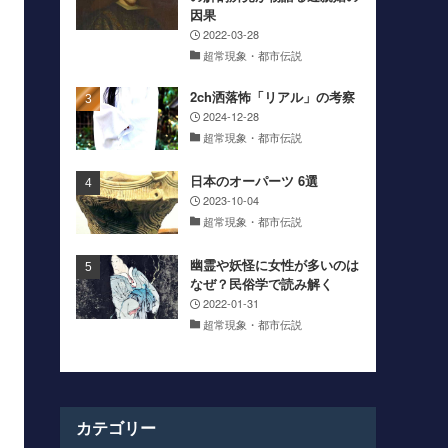
因果
2022-03-28
超常現象・都市伝説
2ch洒落怖「リアル」の考察
2024-12-28
超常現象・都市伝説
日本のオーパーツ 6選
2023-10-04
超常現象・都市伝説
幽霊や妖怪に女性が多いのは
なぜ？民俗学で読み解く
2022-01-31
超常現象・都市伝説
カテゴリー