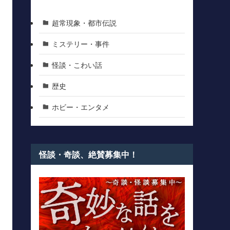
超常現象・都市伝説
ミステリー・事件
怪談・こわい話
歴史
ホビー・エンタメ
怪談・奇談、絶賛募集中！