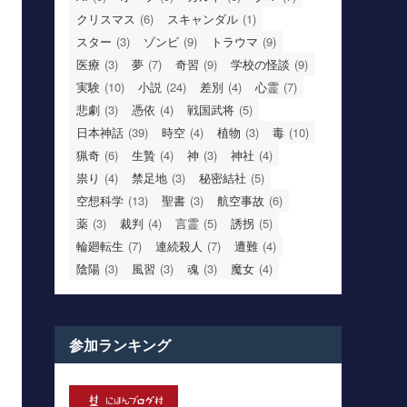
クリスマス
(6)
スキャンダル
(1)
スター
(3)
ゾンビ
(9)
トラウマ
(9)
医療
(3)
夢
(7)
奇習
(9)
学校の怪談
(9)
実験
(10)
小説
(24)
差別
(4)
心霊
(7)
悲劇
(3)
憑依
(4)
戦国武将
(5)
日本神話
(39)
時空
(4)
植物
(3)
毒
(10)
猟奇
(6)
生贄
(4)
神
(3)
神社
(4)
祟り
(4)
禁足地
(3)
秘密結社
(5)
空想科学
(13)
聖書
(3)
航空事故
(6)
薬
(3)
裁判
(4)
言霊
(5)
誘拐
(5)
輪廻転生
(7)
連続殺人
(7)
遭難
(4)
陰陽
(3)
風習
(3)
魂
(3)
魔女
(4)
参加ランキング