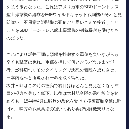
を負う事となった。これはアメリカ軍のSBDドーントレス
艦上爆撃機の編隊をF4Fワイルドキャット戦闘機のそれと見
間違い、不用意に戦闘機の死角だと思いこんで接近したと
ころをSBDドーントレス艦上爆撃機の機銃掃射を受けたも
のだった。
これにより坂井三郎は頭部を挫傷する重傷を負いながらも
辛くも撃墜は免れ、重傷を押して何とかラバウルまで飛
行、燃料切れ寸前のタイミングで決死の着陸を成功させ、
日本内地へと送還され一命を取り留めた。
坂井三郎はこの時の怪我で右目はほとんど見えなくなり左
目の視力も著しく低下、以後は大村航空隊の飛行教官を務
めるも、1944年4月に戦局の悪化を受けて横須賀航空隊に呼
ばれ、味方の戦意高揚の狙いもあり再び戦闘機乗りとな
る。