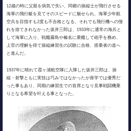
12歳の時に父親を病気で失い、同郷の操縦士が飛行させる
海軍の飛行艇を見てそのスピードに魅せられ、海軍少年航
空兵を目指すも2度も不合格となる。それでも飛行機への憧
れを捨てきれなかった坂井三郎は、1933年に通常の海兵と
して海軍に入り、戦艦霧島や榛名に乗艦して砲手を務め、
上官の理解を得て操縦練習生の試験に合格、搭乗者の道へ
と進んだ。
1937年に晴れて霞ヶ浦航空隊に入隊した坂井三郎は、操
縦・射撃ともに実技は巧みではなかったが座学では優秀だ
った事もあり、同期の練習生での首席となり見事戦闘機乗
りとなる希望を叶える事となった。