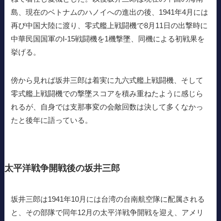
島、現在のベトナムのハノイへの進出の後、1941年4月には
再び中国大陸に渡り、零式艦上戦闘機で8月11日の出撃時に
中華民国国軍のI-15戦闘機を1機撃墜、同機による初戦果を
挙げる。
傍から見れば坂井三郎は着実に九六式艦上戦闘機、そして
零式艦上戦闘機での撃墜スコアを積み重ねたように感じら
れるが、自身では支那事変の会敵回数は決して多くなかっ
たと後年に語っている。
太平洋戦争開戦後の坂井三郎
坂井三郎は1941年10月には台湾の台南航空隊に配属される
と、その部隊で同年12月の太平洋戦争開戦を迎え、アメリ