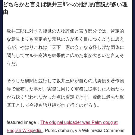
どちらかと言えば坂井三郎への批判的言説が多い理
由
坂井三郎に対する後世の人物評価と言う部分では、肯定的
な意見よりも否定的な意見の方が多く目につくように思え
るが、やはりこれは「天下一家の会」なる怪しげな団体に
関与してマルチ商法を結果的に広めた事が大きいと言えそ
うだ。
そうした醜聞と並行して坂井三郎が自らの武勇伝を著作物
等で流布した事が、実際に同じく軍務に従事した人物たち
から快く思われなかった点は否定できず、虚飾に満ちた撃
墜王として今後も語り継がれて行くのだろう。
featured image：
The original uploader was Palm dogg at
English Wikipedia.
, Public domain, via Wikimedia Commons