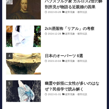
ハプスブルク家 カルロス2世の解
剖所見が物語る近親婚の因果
2022-03-28
超常現象・都市伝説
2ch洒落怖「リアル」の考察
2024-12-28
超常現象・都市伝説
日本のオーパーツ 6選
2023-10-04
超常現象・都市伝説
幽霊や妖怪に女性が多いのはな
ぜ？民俗学で読み解く
2022-01-31
超常現象・都市伝説