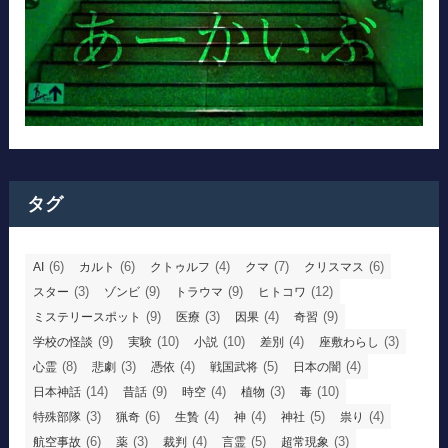
タグ
(6)
(6)
(4)
(7)
(6)
AI
カルト
クトゥルフ
クマ
クリスマス
(3)
(9)
(9)
(12)
スター
ゾンビ
トラウマ
ヒトコワ
(9)
(3)
(4)
(9)
ミステリースポット
医療
因果
奇習
(9)
(10)
(10)
(4)
(3)
学校の怪談
実験
小説
差別
座敷わらし
(8)
(3)
(4)
(5)
(4)
心霊
悲劇
憑依
戦国武将
日本の闇
(14)
(9)
(4)
(3)
(10)
日本神話
昔話
時空
植物
毒
(3)
(6)
(4)
(4)
(5)
(4)
特殊部隊
猟奇
生贄
神
神社
祟り
(6)
(3)
(4)
(5)
(3)
航空事故
薬
裁判
言霊
超常現象