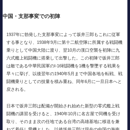
中国・支那事変での初陣
1937年に勃発した支那事変によって坂井三郎もこれに従軍
する事となり、1938年9月に第十二航空隊に所属する戦闘機
乗りとして中国大陸に渡り、翌10月の漢口空襲を初陣に九
六式艦上戦闘機に搭乗して出撃した。この初陣で坂井三郎
は敵である中華民国軍のI-16戦闘機を1機を撃墜する戦果を
早々に挙げ、以後翌年の1940年5月まで中国各地を転戦、戦
闘機乗りとしての技量を積み重ね、同年6月に一旦日本へと
戻される。
日本で坂井三郎は配備が開始され始めた新型の零式艦上戦
闘機の講習を受けると、1940年10月に名古屋で同機を受け
取り、そのまま次の任地である台湾の高雄基地に移送を兼
ねて着任し愛機とした。以後坂井三郎は現在の中国の海南