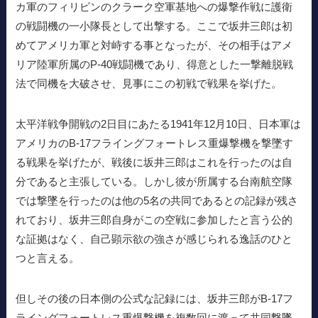
カ軍のフィリピンのクラーク空軍基地への爆撃作戦に護衛
の戦闘機の一小隊長として出撃する。ここで坂井三郎は初
めてアメリカ軍と対峙する事となったが、その相手はアメ
リア陸軍所属のP-40戦闘機であり、得意とした一撃離脱戦
法で同機を大破させ、見事にこの初戦で戦果を挙げた。
太平洋戦争開戦の2日目にあたる1941年12月10日、日本軍は
アメリカのB-17フライングフォートレス重爆撃機を撃墜す
る戦果を挙げたが、戦後に坂井三郎はこれを行ったのは自
分であると主張している。しかし彼が所属する台南航空隊
では撃墜を行ったのは他の5名の共同であるとの記録が残さ
れており、坂井三郎自身がこの空戦に参加したと言う公的
な証拠はなく、自己顕示欲の強さが感じられる逸話のひと
つと言える。
但しその後の日本側の公式な記録には、坂井三郎がB-17フ
ライングフォートレス重爆撃機を複数回に渡って共同撃墜