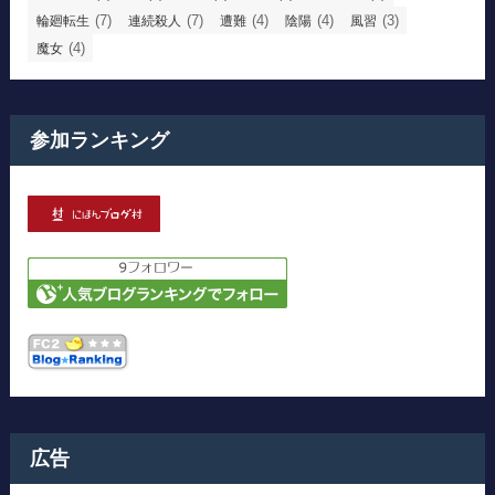
(7)
(7)
(4)
(4)
(3)
輪廻転生
連続殺人
遭難
陰陽
風習
(4)
魔女
参加ランキング
広告