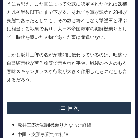
うにも思え、また軍によって公式に認定されたそれは28機
と凡そ半数以下にまで下がる。それでも軍が認めた28機が
実態であったとしても、その数は紛れもなく撃墜王と呼ぶ
に相当する戦果であり、大日本帝国海軍の戦闘機乗りとし
て一時代を築いた人物であった事は間違いない。
しかし坂井三郎の名がが巷間に伝わっているのは、旺盛な
自己顕示欲が著作物等で示された事や、戦後の本人のある
意味スキャンダラスな行動が大きく作用したものだとも言
えるだろう。
目次
坂井三郎が戦闘機乗りとなった経緯
中国・支那事変での初陣