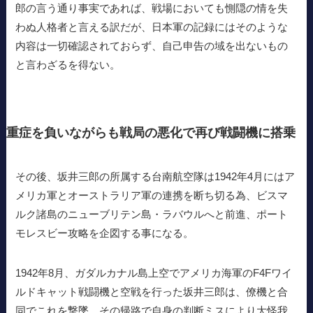
郎の言う通り事実であれば、戦場においても惻隠の情を失
わぬ人格者と言える訳だが、日本軍の記録にはそのような
内容は一切確認されておらず、自己申告の域を出ないもの
と言わざるを得ない。
重症を負いながらも戦局の悪化で再び戦闘機に搭乗
その後、坂井三郎の所属する台南航空隊は1942年4月にはア
メリカ軍とオーストラリア軍の連携を断ち切る為、ビスマ
ルク諸島のニューブリテン島・ラバウルへと前進、ポート
モレスビー攻略を企図する事になる。
1942年8月、ガダルカナル島上空でアメリカ海軍のF4Fワイ
ルドキャット戦闘機と空戦を行った坂井三郎は、僚機と合
同でこれを撃墜、その帰路で自身の判断ミスにより大怪我