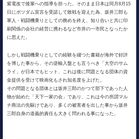
紫電改で後輩への指導を担った。そのまま日本は同月8月15
日にポツダム宣言を受諾して敗戦を迎えた為、坂井三郎も
軍人・戦闘機乗りとしての務めを終え、知り合いと共に印
刷関係の会社の経営に携わるなど市井の一市民となったか
に思えた。
しかし戦闘機乗りとしての経験を綴つた書籍が海外で好評
を博した事から、その逆輸入盤とも言うべき「大空のサム
ライ」が日本でもヒット、これは後に問題となる団体の資
金提供を受けて映画化もされ知名度を上げた。
その問題となる団体とは坂井三郎のかつて部下であった人
物が始めた「天下一家の会」であり、これは今の所謂マル
チ商法の先駆けであり、多くの被害者を出した事から坂井
三郎自身の道義的責任も大きく問われる事になった。