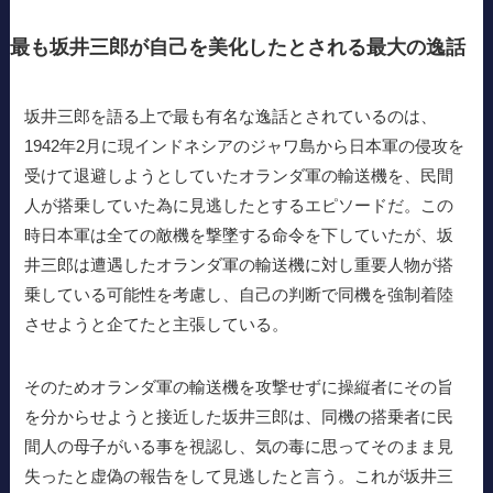
最も坂井三郎が自己を美化したとされる最大の逸話
坂井三郎を語る上で最も有名な逸話とされているのは、
1942年2月に現インドネシアのジャワ島から日本軍の侵攻を
受けて退避しようとしていたオランダ軍の輸送機を、民間
人が搭乗していた為に見逃したとするエピソードだ。この
時日本軍は全ての敵機を撃墜する命令を下していたが、坂
井三郎は遭遇したオランダ軍の輸送機に対し重要人物が搭
乗している可能性を考慮し、自己の判断で同機を強制着陸
させようと企てたと主張している。
そのためオランダ軍の輸送機を攻撃せずに操縦者にその旨
を分からせようと接近した坂井三郎は、同機の搭乗者に民
間人の母子がいる事を視認し、気の毒に思ってそのまま見
失ったと虚偽の報告をして見逃したと言う。これが坂井三