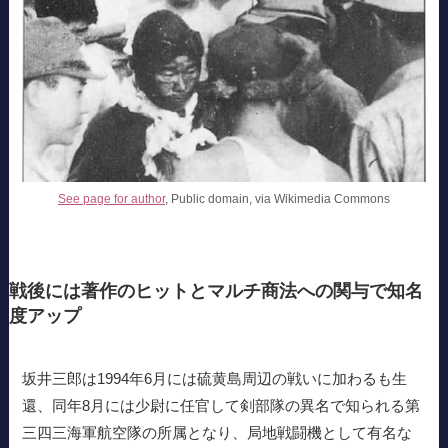
See page for author
, Public domain, via Wikimedia Commons
戦後には著作のヒットとマルチ商法への関与で知名
度アップ
坂井三郎は1994年6月には硫黄島周辺の戦いに加わるも生
還、同年8月には少尉に任官して剣部隊の異名で知られる第
三四三海軍航空隊の所属となり、局地戦闘機として有名な