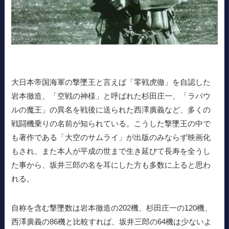
大日本帝国海軍の撃墜王と言えば「零戦虎徹」を自認した
岩本徹造、「空戦の神様」と呼ばれた杉田庄一、「ラバウ
ルの魔王」の異名を戦後に送られた西澤廣義など、多くの
戦闘機乗りの名前が知られている。こうした撃墜王の中で
も著作である「大空のサムライ」が出版のみならず映画化
もされ、また本人が平成の世まで生き延びて長寿を全うし
た事から、坂井三郎の名を耳にした方も多数に上ると思わ
れる。
自称を含む撃墜数は岩本徹造の202機、杉田庄一の120機、
西澤廣義の86機と比較すれば、坂井三郎の64機は少ないよ