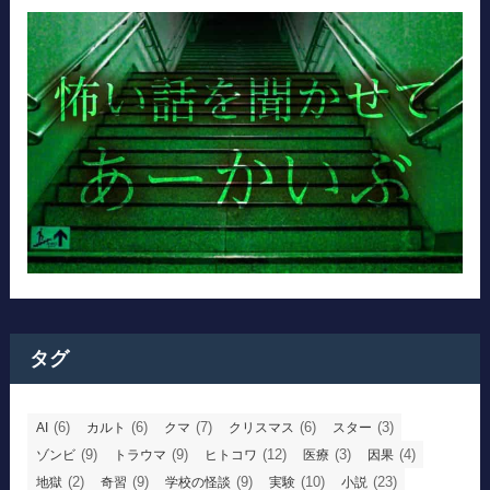
タグ
(6)
(6)
(7)
(6)
(3)
AI
カルト
クマ
クリスマス
スター
(9)
(9)
(12)
(3)
(4)
ゾンビ
トラウマ
ヒトコワ
医療
因果
(2)
(9)
(9)
(10)
(23)
地獄
奇習
学校の怪談
実験
小説