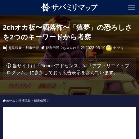
2chオカ板〜洒落怖〜「猿夢」の恐ろしさ
を2つのキーワードから考察
2023-05-10
ナツキ
都市伝説
2ちゃんねる
超常現象・都市伝説
当サイトは「Googleアドセンス」や「アフィリエイトプ
ログラム」に参加しており広告表示を含んでいます。
ホーム
超常現象・都市伝説