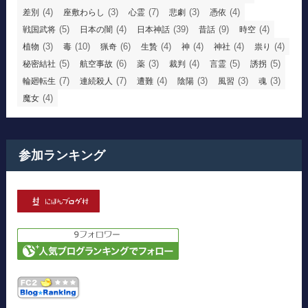
(4)
(3)
(7)
(3)
(4)
差別
座敷わらし
心霊
悲劇
憑依
(5)
(4)
(39)
(9)
(4)
戦国武将
日本の闇
日本神話
昔話
時空
(3)
(10)
(6)
(4)
(4)
(4)
(4)
植物
毒
猟奇
生贄
神
神社
祟り
(5)
(6)
(3)
(4)
(5)
(5)
秘密結社
航空事故
薬
裁判
言霊
誘拐
(7)
(7)
(4)
(3)
(3)
(3)
輪廻転生
連続殺人
遭難
陰陽
風習
魂
(4)
魔女
参加ランキング