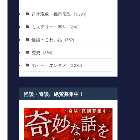
超常現象・都市伝説
(1,304)
ミステリー・事件
(250)
怪談・こわい話
(762)
歴史
(854)
ホビー・エンタメ
(2,236)
怪談・奇談、絶賛募集中！