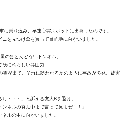
は車に乗り込み、早速心霊スポットに出発したのです。
ビニを見つけ傘を買って目的地に向かいました。
通量のほとんどないトンネル。
て既に恐ろしい雰囲気。
人の霊が出て、それに誘われるかのように事故が多発、被害
るし・・・」と訴える友人Bを退け、
トンネルの真ん中まで言って見よぜ！！」
ンネルの中に向かいました。