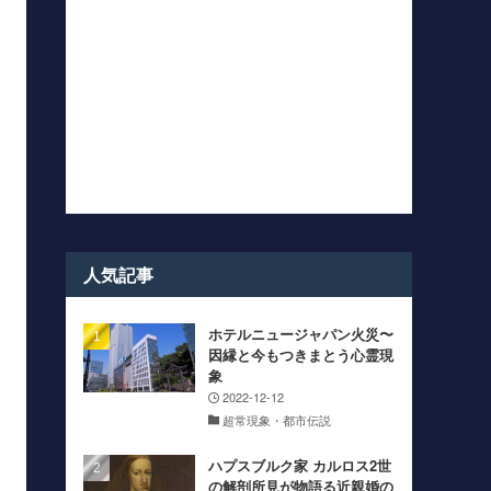
人気記事
ホテルニュージャパン火災〜
因縁と今もつきまとう心霊現
象
2022-12-12
超常現象・都市伝説
ハプスブルク家 カルロス2世
の解剖所見が物語る近親婚の