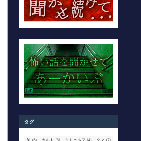
タグ
AI
(6)
カルト
(6)
クトゥルフ
(4)
クマ
(7)