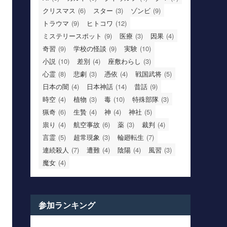
クリスマス
(6)
スター
(3)
ゾンビ
(9)
トラウマ
(9)
ヒトコワ
(12)
ミステリースポット
(9)
医療
(3)
因果
(4)
奇習
(9)
学校の怪談
(9)
実験
(10)
小説
(10)
差別
(4)
座敷わらし
(3)
心霊
(8)
悲劇
(3)
憑依
(4)
戦国武将
(5)
日本の闇
(4)
日本神話
(14)
昔話
(9)
時空
(4)
植物
(3)
毒
(10)
特殊部隊
(3)
猟奇
(6)
生贄
(4)
神
(4)
神社
(5)
祟り
(4)
航空事故
(6)
薬
(3)
裁判
(4)
言霊
(5)
超常現象
(3)
輪廻転生
(7)
連続殺人
(7)
遭難
(4)
陰陽
(4)
風習
(3)
魔女
(4)
参加ランキング