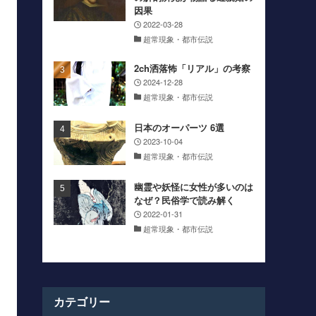
因果
2022-03-28
超常現象・都市伝説
2ch洒落怖「リアル」の考察
2024-12-28
超常現象・都市伝説
日本のオーパーツ 6選
2023-10-04
超常現象・都市伝説
幽霊や妖怪に女性が多いのは
なぜ？民俗学で読み解く
2022-01-31
超常現象・都市伝説
カテゴリー