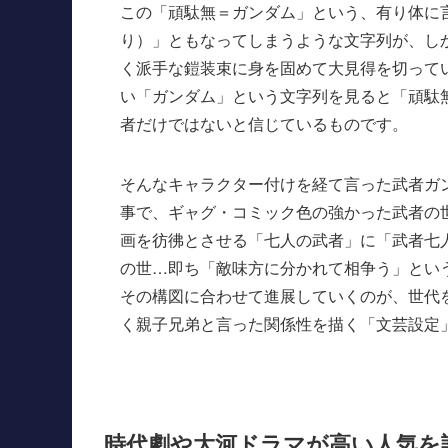
この「頑駄無＝ガンダム」という、有り体に
り）」ともなってしまうような文字列が、し
く派手な鎧装束に身を固めて大見得を切って
い「ガンダム」という文字列を見ると「頑駄
者だけではないと信じているものです。
そんなキャラクター付けを経て言った武者ガ
事で、ギャグ・コミック色の強かった武者の
画を彷彿とさせる「七人の武者」に「武者七
の世…即ち「敵味方に分かれて相争う」とい
その構図に合わせて進展していくのが、世代
く親子兄弟と言った関係性を描く「文芸設定
時代劇や大河ドラマが高い人気を