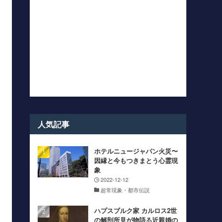
人気記事
ホテルニュージャパン火災〜
因縁と今もつきまとう心霊現
象
2022-12-12
超常現象・都市伝説
ハプスブルク家 カルロス2世
の解剖所見が物語る近親婚の