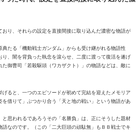
ており、それらの設定を直接間接に取り込んだ濃密な物語が
原典たる「機動戦士ガンダム」からも受け継がれる物語性
おり、闇を背負った執念を滾らせ、二度に渡って復活を遂げ
れた御曹司「若殺駆頭（ワカザクト）」の物語などは、敵に
挙げると、一つのエピソードが初めて完結を迎えたメモリア
姿を借りて」ぶつかり合う「天と地の戦い」という物語があ
」と思われるであろうその「名勝負」は、正にそうした題材
物語なのです。（この「二大巨頭の頑駄無」もＢＢ戦士でキ