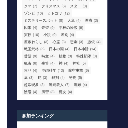
クマ
(7)
クリスマス
(6)
スター
(3)
ゾンビ
(10)
ヒトコワ
(12)
ミステリースポット
(8)
人魚
(4)
医療
(3)
因果
(4)
奇習
(9)
学校の怪談
(9)
実験
(10)
小説
(9)
差別
(4)
座敷わらし
(3)
心霊
(3)
悲劇
(3)
憑依
(4)
戦国武将
(5)
日本の闇
(4)
日本神話
(14)
昔話
(9)
時空
(4)
植物
(3)
特殊部隊
(3)
猟奇
(6)
生贄
(4)
神
(4)
神社
(5)
祟り
(4)
空想科学
(13)
航空事故
(6)
薬
(3)
蛇
(3)
裁判
(4)
誘拐
(5)
超常現象
(3)
連続殺人
(7)
遭難
(4)
陰陽
(4)
風習
(3)
魔女
(4)
参加ランキング