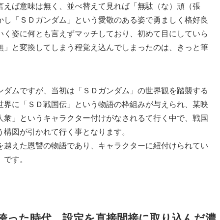
言えば意味は無く、並べ替えて見れば「無駄（な）頑（張
かし「ＳＤガンダム」という愛敬のある姿で勇ましく格好良
いく姿に何とも言えずマッチしており、初めて目にしていら
無」と変換してしまう程覚え込んでしまったのは、きっと筆
ンダムですが、当初は「ＳＤガンダム」の世界観を踏襲する
世界に「ＳＤ戦国伝」という物語の枠組みが与えられ、某映
人衆」というキャラクター付けがなされるて行く中で、戦国
う構図が引かれて行く事となります。
を越えた恩讐の物語であり、キャラクターに紐付けられてい
」です。
誇った時代、設定を直接間接に取り込んだ濃