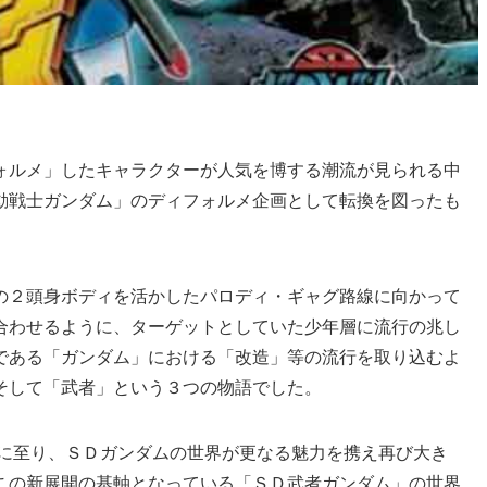
ォルメ」したキャラクターが人気を博する潮流が見られる中
動戦士ガンダム」のディフォルメ企画として転換を図ったも
の２頭身ボディを活かしたパロディ・ギャグ路線に向かって
合わせるように、ターゲットとしていた少年層に流行の兆し
である「ガンダム」における「改造」等の流行を取り込むよ
そして「武者」という３つの物語でした。
年に至り、ＳＤガンダムの世界が更なる魅力を携え再び大き
この新展開の基軸となっている「ＳＤ武者ガンダム」の世界