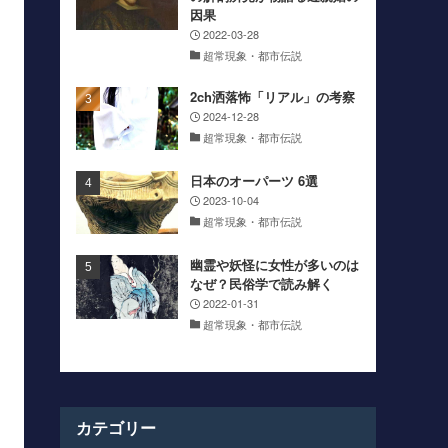
因果
2022-03-28
超常現象・都市伝説
2ch洒落怖「リアル」の考察
2024-12-28
超常現象・都市伝説
日本のオーパーツ 6選
2023-10-04
超常現象・都市伝説
幽霊や妖怪に女性が多いのは
なぜ？民俗学で読み解く
2022-01-31
超常現象・都市伝説
カテゴリー