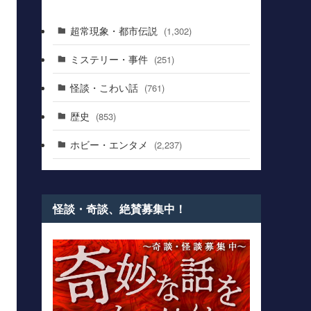
超常現象・都市伝説
(1,302)
ミステリー・事件
(251)
怪談・こわい話
(761)
歴史
(853)
ホビー・エンタメ
(2,237)
怪談・奇談、絶賛募集中！