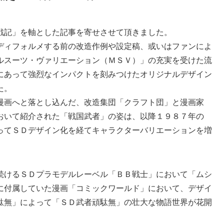
戦記」を軸とした記事を寄せさせて頂きました。
ディフォルメする前の改造作例や設定稿、或いはファンによ
ルスーツ・ヴァリエーション（ＭＳＶ）」の充実を受けた流
にあって強烈なインパクトを刻みつけたオリジナルデザイン
た。
漫画へと落とし込んだ、改造集団「クラフト団」と漫画家
おいて紹介された「戦国武者」の姿は、以降１９８７年の
ってＳＤデザイン化を経てキャラクターバリエーションを増
続けるＳＤプラモデルレーベル「ＢＢ戦士」において「ムシ
に付属していた漫画「コミックワールド」において、デザイ
駄無」によって「ＳＤ武者頑駄無」の壮大な物語世界が花開