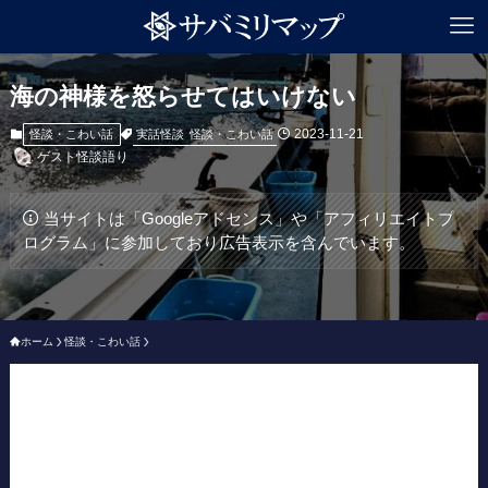
海の神様を怒らせてはいけない
2023-11-21
実話怪談
怪談・こわい話
怪談・こわい話
ゲスト怪談語り
当サイトは「Googleアドセンス」や「アフィリエイトプ
ログラム」に参加しており広告表示を含んでいます。
ホーム
怪談・こわい話