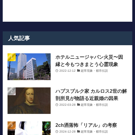
人気記事
ホテルニュージャパン火災〜因
縁と今もつきまとう心霊現象
2022-12-12
超常現象・都市伝説
ハプスブルク家 カルロス2世の解
剖所見が物語る近親婚の因果
2022-03-28
超常現象・都市伝説
2ch洒落怖「リアル」の考察
2024-12-28
超常現象・都市伝説