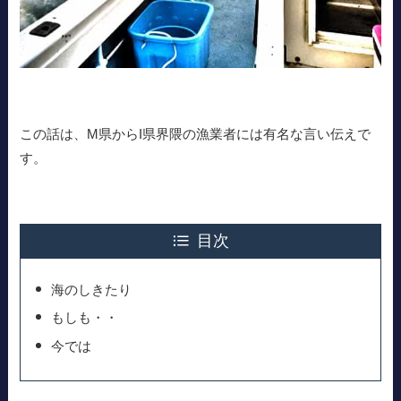
この話は、M県からI県界隈の漁業者には有名な言い伝えで
す。
目次
海のしきたり
もしも・・
今では