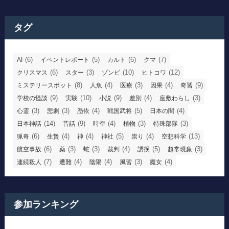
タグ
(6)
(5)
(6)
(7)
AI
イベントレポート
カルト
クマ
(6)
(3)
(10)
(12)
クリスマス
スター
ゾンビ
ヒトコワ
(8)
(4)
(3)
(4)
(9)
ミステリースポット
人魚
医療
因果
奇習
(9)
(10)
(9)
(4)
(3)
学校の怪談
実験
小説
差別
座敷わらし
(3)
(3)
(4)
(5)
(4)
心霊
悲劇
憑依
戦国武将
日本の闇
(14)
(9)
(4)
(3)
(3)
日本神話
昔話
時空
植物
特殊部隊
(6)
(4)
(4)
(5)
(4)
(13)
猟奇
生贄
神
神社
祟り
空想科学
(6)
(3)
(3)
(4)
(5)
(3)
航空事故
薬
蛇
裁判
誘拐
超常現象
(7)
(4)
(4)
(3)
(4)
連続殺人
遭難
陰陽
風習
魔女
参加ランキング