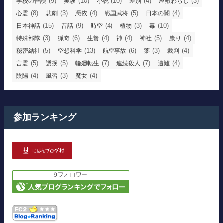
(9)
(10)
(10)
(4)
(3)
学校の怪談
実験
小説
差別
座敷わらし
(8)
(3)
(4)
(5)
(4)
心霊
悲劇
憑依
戦国武将
日本の闇
(15)
(9)
(4)
(3)
(10)
日本神話
昔話
時空
植物
毒
(3)
(6)
(4)
(4)
(5)
(4)
特殊部隊
猟奇
生贄
神
神社
祟り
(5)
(13)
(6)
(3)
(4)
秘密結社
空想科学
航空事故
薬
裁判
(5)
(5)
(7)
(7)
(4)
言霊
誘拐
輪廻転生
連続殺人
遭難
(4)
(3)
(4)
陰陽
風習
魔女
参加ランキング