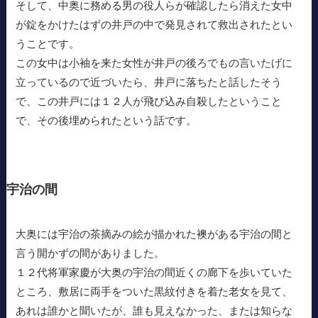
そして、中奥に務める男の役人らが確認したら消えた女中
が錠をかけたはずの井戸の中で発見されて救出されたとい
うことです。
この女中は小袖を来た女性が井戸の後ろでもの言いたげに
立っているので近づいたら、井戸に落ちたと話したそう
で、この井戸には１２人が飛び込み自殺したということ
で、その後埋められたという話です。
宇治の間
大奥には宇治の茶摘みの絵が描かれた襖がある宇治の間と
言う開かずの間がありました。
１２代将軍家慶が大奥の宇治の間近くの廊下を歩いていた
ところ、敷居に両手をついた黒紋付きを着た老女を見て、
あれは誰かと聞いたが、誰も見えなかった、または知らな