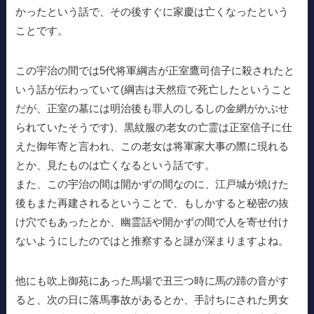
かったという話で、その後すぐに家慶は亡くなったという
ことです。
この宇治の間では5代将軍綱吉が正室鷹司信子に殺されたと
いう話が伝わっていて(綱吉は天然痘で死亡したということ
だが、正室の墓には明治後も罪人のしるしの金網がかぶせ
られていたそうです)、黒紋服の老女の亡霊は正室信子に仕
えた御年寄と言われ、この老女は将軍家大事の際に現れる
とか、見たものは亡くなるという話です。
また、この宇治の間は開かずの間なのに、江戸城が焼けた
後もまた再建されるということで、もしかすると秘密の抜
け穴でもあったとか、幽霊話や開かずの間で人を寄せ付け
ないようにしたのではと推察すると謎が深まりますよね。
他にも吹上御苑にあった馬場で丑三つ時に馬の蹄の音がす
ると、次の日に落馬事故があるとか、手討ちにされた男女