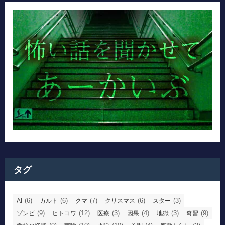
タグ
(6)
(6)
(7)
(6)
(3)
AI
カルト
クマ
クリスマス
スター
(9)
(12)
(3)
(4)
(3)
(9)
ゾンビ
ヒトコワ
医療
因果
地獄
奇習