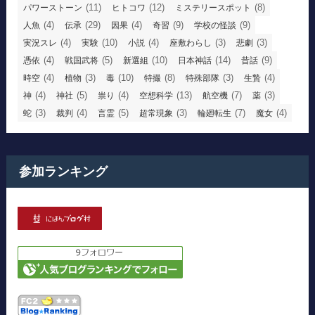
(11)
(12)
(8)
パワーストーン
ヒトコワ
ミステリースポット
(4)
(29)
(4)
(9)
(9)
人魚
伝承
因果
奇習
学校の怪談
(4)
(10)
(4)
(3)
(3)
実況スレ
実験
小説
座敷わらし
悲劇
(4)
(5)
(10)
(14)
(9)
憑依
戦国武将
新選組
日本神話
昔話
(4)
(3)
(10)
(8)
(3)
(4)
時空
植物
毒
特撮
特殊部隊
生贄
(4)
(5)
(4)
(13)
(7)
(3)
神
神社
祟り
空想科学
航空機
薬
(3)
(4)
(5)
(3)
(7)
(4)
蛇
裁判
言霊
超常現象
輪廻転生
魔女
参加ランキング