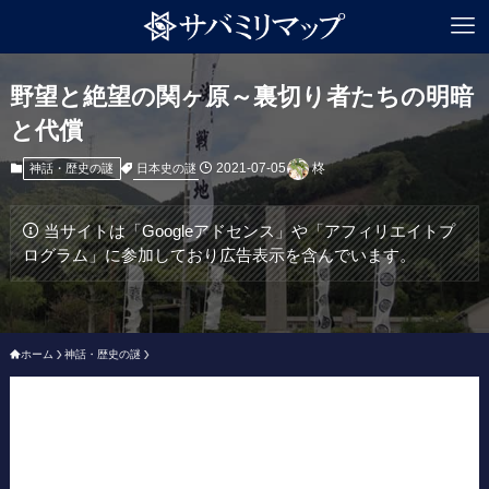
野望と絶望の関ヶ原～裏切り者たちの明暗
と代償
2021-07-05
柊
日本史の謎
神話・歴史の謎
当サイトは「Googleアドセンス」や「アフィリエイトプ
ログラム」に参加しており広告表示を含んでいます。
ホーム
神話・歴史の謎