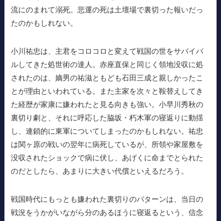
流にのまれて溺死。悲運の死は土壇場で裏切った報いだっ
たのかもしれない。
小川祐忠は、主君をコロコロと変えて戦国の世をサバイバ
ルしてきた処世術の達人。赤座直保と同じく領地没収に処
されたのは、嫡男の祐滋ともども石田三成と親しかったこ
とが理由といわれている。また主家を次々と鞍替えしてき
た経歴が家康に嫌われたと見る向きも強い。小早川秀秋の
裏切り劇と、それに呼応した脇坂・朽木軍の寝返りに動揺
し、連鎖的に東軍についてしまったのかもしれない。祐忠
は関ヶ原の戦いの翌年に病死しているが、所領や家屋敷を
没収されたショックで病に伏し、あげくに命までとられた
のだとしたら、あまりに大きい代償といえるだろう。
戦国時代にもっとも嫌われた裏切りのパターンは、当日の
戦況をうかがいながら分のあるほうに寝返るという、信念