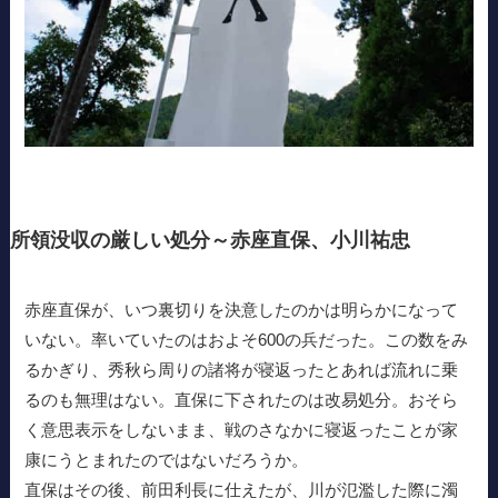
所領没収の厳しい処分～赤座直保、小川祐忠
赤座直保が、いつ裏切りを決意したのかは明らかになって
いない。率いていたのはおよそ600の兵だった。この数をみ
るかぎり、秀秋ら周りの諸将が寝返ったとあれば流れに乗
るのも無理はない。直保に下されたのは改易処分。おそら
く意思表示をしないまま、戦のさなかに寝返ったことが家
康にうとまれたのではないだろうか。
直保はその後、前田利長に仕えたが、川が氾濫した際に濁