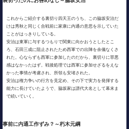
裏切ったのにお咎めなし～脇坂安治
これからご紹介する裏切り四天王のうち、この脇坂安治だ
けは秀秋と同じく合戦前に家康に内通の意思を示していた
ことがはっきりしている。
安治は東軍に与するつもりで関東に向かおうとしたとこ
ろ、石田三成に阻止されたため西軍での出陣を余儀なくさ
れた。心ならずも西軍に参加したのだから、裏切りに罪悪
感はなかったはず。戦後処理では西軍に参加せざるをえな
かった事情が考慮され、所領も安堵された。
安治は権力争いの行方を見定め、その下で実力を発揮する
能力に長けていたようで、脇坂家は譜代大名として幕末ま
で続いていく。
事前に内通工作ずみ？～朽木元綱