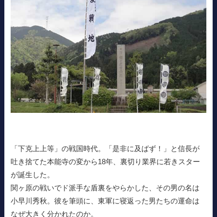
「下克上上等」の戦国時代。「是非に及ばず！」と信長が
吐き捨てた本能寺の変から18年、裏切り業界に若きスター
が誕生した。
関ヶ原の戦いでド派手な盾裏をやらかした、その男の名は
小早川秀秋。彼を筆頭に、東軍に寝返った男たちの運命は
なぜ大きく分かれたのか。