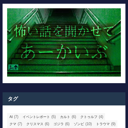
タグ
(7)
(5)
(6)
(4)
AI
イベントレポート
カルト
クトゥルフ
(7)
(6)
(6)
(10)
(9)
クマ
クリスマス
ゴジラ
ゾンビ
トラウマ