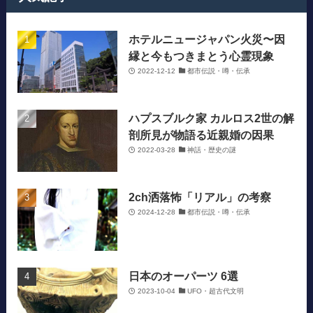
ホテルニュージャパン火災〜因
縁と今もつきまとう心霊現象
2022-12-12
都市伝説・噂・伝承
ハプスブルク家 カルロス2世の解
剖所見が物語る近親婚の因果
2022-03-28
神話・歴史の謎
2ch洒落怖「リアル」の考察
2024-12-28
都市伝説・噂・伝承
日本のオーパーツ 6選
2023-10-04
UFO・超古代文明