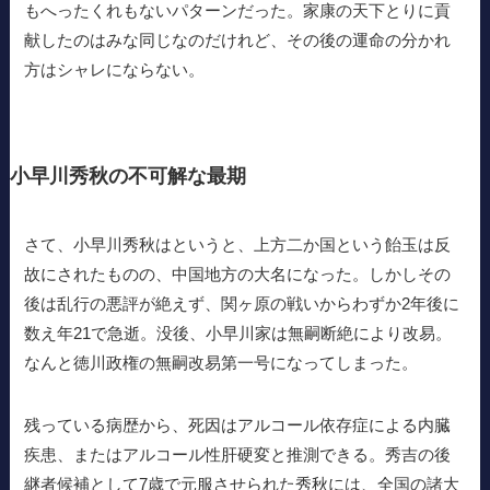
もへったくれもないパターンだった。家康の天下とりに貢
献したのはみな同じなのだけれど、その後の運命の分かれ
方はシャレにならない。
小早川秀秋の不可解な最期
さて、小早川秀秋はというと、上方二か国という飴玉は反
故にされたものの、中国地方の大名になった。しかしその
後は乱行の悪評が絶えず、関ヶ原の戦いからわずか2年後に
数え年21で急逝。没後、小早川家は無嗣断絶により改易。
なんと徳川政権の無嗣改易第一号になってしまった。
残っている病歴から、死因はアルコール依存症による内臓
疾患、またはアルコール性肝硬変と推測できる。秀吉の後
継者候補として7歳で元服させられた秀秋には、全国の諸大