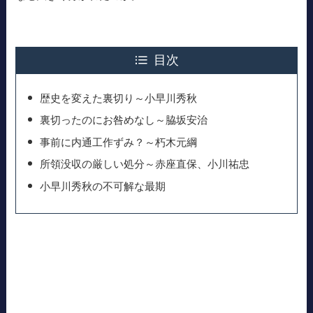
目次
歴史を変えた裏切り～小早川秀秋
裏切ったのにお咎めなし～脇坂安治
事前に内通工作ずみ？～朽木元綱
所領没収の厳しい処分～赤座直保、小川祐忠
小早川秀秋の不可解な最期