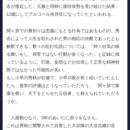
名が接近した。元服と同時に接待攻勢を受け続けた結果、
12歳にしてアルコール依存症になっていたといわれる。
関ヶ原での裏切りは忠義にもとる行為ではあるものの、秀
吉によって人生を狂わされた男の相応の決断であったとも
解釈できる。数々の乱行伝説については、「時々狂気の振
る舞いをし、尋常ではない行動が多くなった」と記録に残
っているように、幻覚、妄想などが出現して正常な精神状
態ではなかった可能性が高い。
もし小早川秀秋が壮健で、小早川家が長く続いていたとし
たら、後世の評価はどうなっていただろう。「関ヶ原で家
康を救い、天下をとらせた立役者」と称えられていただろ
うか。
「人面獣心なり。3年のあいだに祟りをなさん」
これは秀秋に襲撃されて自害した大谷隊の大谷吉継の言