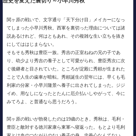
歴史を変えた裏切り～小早川秀秋
関ヶ原の戦いで、文字通り「天下分け目」メイカーになっ
てしまった小早川秀秋。西軍を裏切った理由については諸
説あるけれど、何はともあれ、その複雑な生い立ちを抜き
にしてははじまらない。
そもそも秀秋は豊臣一族。秀吉の正室ねねの兄の子であ
り、幼少より秀吉の養子として可愛がられ、豊臣秀次に次
ぐ後継者と目されていた。ところが淀殿に秀頼が生まれた
ことで人生の歯車が暗転。秀頼誕生の翌年には、早くも毛
利家の分家・小早川隆景へ養子に出されてしまった。ジジ
イめ、用なしになったとたんに厄介払いしやがって、今に
みてろよ、と普通なら思うだろう。
関ヶ原の戦いが勃発したのは19歳のとき。秀秋は、毛利・
豊臣と敵対する徳川家康ら東軍へ寝返った。もとより毛利
家とは血のつながりのない養子の身。忠義心なんてない。