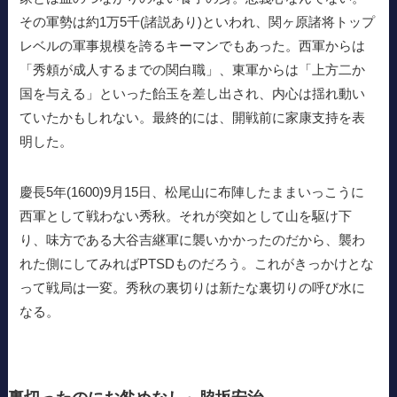
その軍勢は約1万5千(諸説あり)といわれ、関ヶ原諸将トップ
レベルの軍事規模を誇るキーマンでもあった。西軍からは
「秀頼が成人するまでの関白職」、東軍からは「上方二か
国を与える」といった飴玉を差し出され、内心は揺れ動い
ていたかもしれない。最終的には、開戦前に家康支持を表
明した。
慶長5年(1600)9月15日、松尾山に布陣したままいっこうに
西軍として戦わない秀秋。それが突如として山を駆け下
り、味方である大谷吉継軍に襲いかかったのだから、襲わ
れた側にしてみればPTSDものだろう。これがきっかけとな
って戦局は一変。秀秋の裏切りは新たな裏切りの呼び水に
なる。