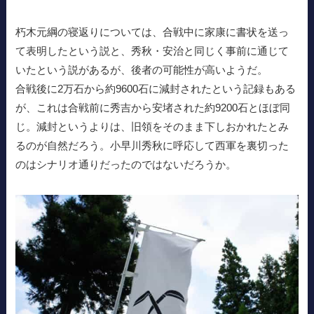
朽木元綱の寝返りについては、合戦中に家康に書状を送っ
て表明したという説と、秀秋・安治と同じく事前に通じて
いたという説があるが、後者の可能性が高いようだ。
合戦後に2万石から約9600石に減封されたという記録もある
が、これは合戦前に秀吉から安堵された約9200石とほぼ同
じ。減封というよりは、旧領をそのまま下しおかれたとみ
るのが自然だろう。小早川秀秋に呼応して西軍を裏切った
のはシナリオ通りだったのではないだろうか。