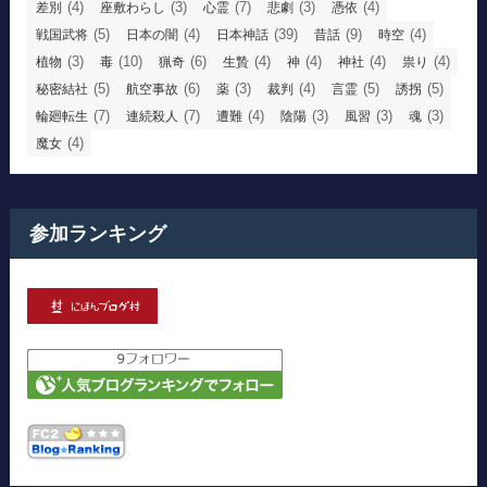
(4)
(3)
(7)
(3)
(4)
差別
座敷わらし
心霊
悲劇
憑依
(5)
(4)
(39)
(9)
(4)
戦国武将
日本の闇
日本神話
昔話
時空
(3)
(10)
(6)
(4)
(4)
(4)
(4)
植物
毒
猟奇
生贄
神
神社
祟り
(5)
(6)
(3)
(4)
(5)
(5)
秘密結社
航空事故
薬
裁判
言霊
誘拐
(7)
(7)
(4)
(3)
(3)
(3)
輪廻転生
連続殺人
遭難
陰陽
風習
魂
(4)
魔女
参加ランキング