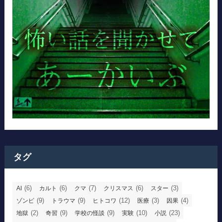
タグ
(6)
(6)
(7)
(6)
(3)
AI
カルト
クマ
クリスマス
スター
(9)
(9)
(12)
(3)
(4)
ゾンビ
トラウマ
ヒトコワ
医療
因果
(2)
(9)
(9)
(10)
(23)
地獄
奇習
学校の怪談
実験
小説