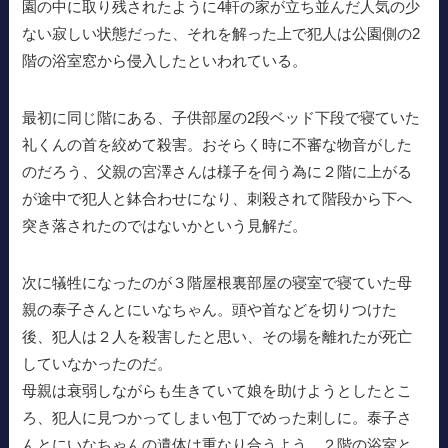
園の中に取り残されたように4軒の家が立ち並んだ人気の少
ない寂しい状態だった、それを解った上で犯人は公園側の2
階の浴室窓から侵入したといわれている。
最初に同じ階にある、子供部屋の2段ベッド下段で寝ていた
礼くんの首を絞めて殺害。おそらく時に不審な物音がした
のだろう、父親の宮澤さんは様子を伺う為に２階に上がる
が途中で犯人と鉢合わせになり、刺殺されて階段から下へ
突き落されたのではないかという見解だ。
次に犠牲になったのが３階屋根裏部屋の寝室で寝ていた母
親の泰子さんとにいなちゃん。頭や首などを切りつけた
後、犯人は２人を殺害したと思い、その場を離れたが死亡
していなかったのだ。
母親は衰弱しながらも生きていて娘を助けようとしたとこ
ろ、犯人に見つかってしまい包丁でめった刺しに。泰子さ
んとにいなちゃんの遺体は重なり合うよう、２階の浴室と