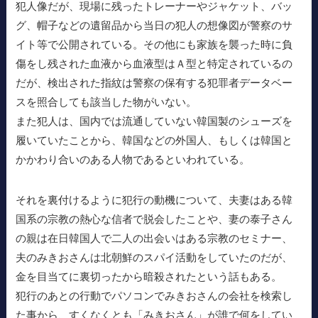
犯人像だが、現場に残ったトレーナーやジャケット、バッ
グ、帽子などの遺留品から当日の犯人の想像図が警察のサ
イト等で公開されている。その他にも家族を襲った時に負
傷をし残された血液から血液型はＡ型と特定されているの
だが、検出された指紋は警察の保有する犯罪者データベー
スを照合しても該当した物がいない。
また犯人は、国内では流通していない韓国製のシューズを
履いていたことから、韓国などの外国人、もしくは韓国と
かかわり合いのある人物であるといわれている。
それを裏付けるように犯行の動機について、夫妻はある韓
国系の宗教の熱心な信者で脱会したことや、妻の泰子さん
の親は在日韓国人で二人の出会いはある宗教のセミナー、
夫のみきおさんは北朝鮮のスパイ活動をしていたのだが、
金を目当てに裏切ったから暗殺されたという話もある。
犯行のあとの行動でパソコンでみきおさんの会社を検索し
た事から、すくなくとも「みきおさん」が誰で何をしてい