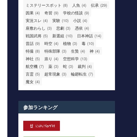
ミステリースポット
(8)
人魚
(4)
伝承
(29)
因果
(4)
奇習
(9)
学校の怪談
(9)
実況スレ
(4)
実験
(10)
小説
(4)
座敷わらし
(3)
悲劇
(3)
憑依
(4)
戦国武将
(5)
新選組
(10)
日本神話
(14)
昔話
(9)
時空
(4)
植物
(3)
毒
(10)
特撮
(8)
特殊部隊
(3)
生贄
(4)
神
(4)
神社
(5)
祟り
(4)
空想科学
(13)
航空機
(7)
薬
(3)
蛇
(3)
裁判
(4)
言霊
(5)
超常現象
(3)
輪廻転生
(7)
魔女
(4)
参加ランキング