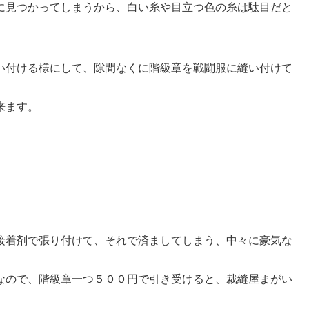
に見つかってしまうから、白い糸や目立つ色の糸は駄目だと
い付ける様にして、隙間なくに階級章を戦闘服に縫い付けて
来ます。
接着剤で張り付けて、それで済ましてしまう、中々に豪気な
なので、階級章一つ５００円で引き受けると、裁縫屋まがい