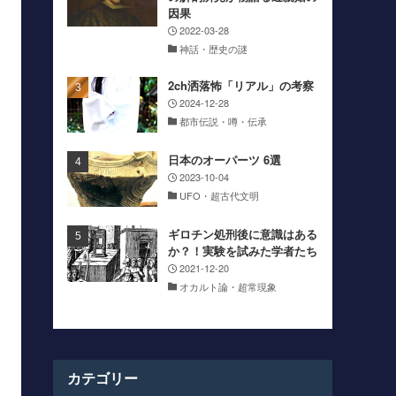
因果
2022-03-28
神話・歴史の謎
2ch洒落怖「リアル」の考察
2024-12-28
都市伝説・噂・伝承
日本のオーパーツ 6選
2023-10-04
UFO・超古代文明
ギロチン処刑後に意識はある
か？！実験を試みた学者たち
2021-12-20
オカルト論・超常現象
カテゴリー