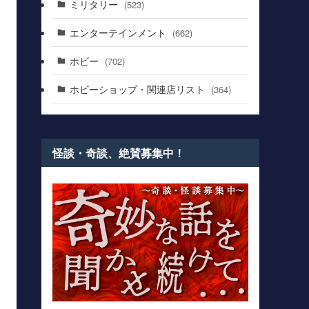
ミリタリー
(523)
エンターテインメント
(662)
ホビー
(702)
ホビーショップ・関連店リスト
(364)
怪談・奇談、絶賛募集中！