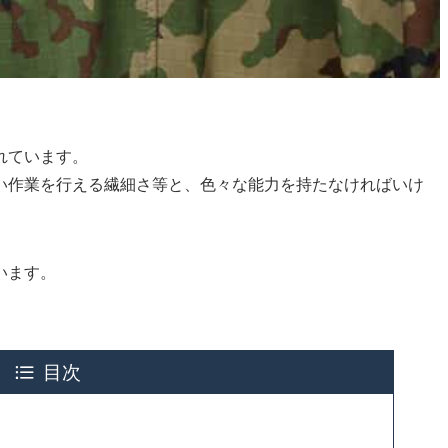
れています。
い作業を行える繊細さ等と、色々な能力を持たなければいけ
います。
目次