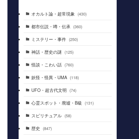
オカルト論・超常現象
(430)
都市伝説・噂・伝承
(360)
ミステリー・事件
(250)
神話・歴史の謎
(125)
怪談・こわい話
(760)
妖怪・怪異・UMA
(118)
UFO・超古代文明
(74)
心霊スポット・廃墟・B級
(131)
スピリチュアル
(58)
歴史
(847)