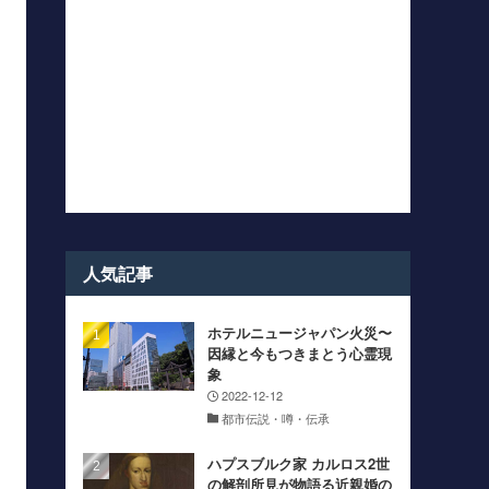
人気記事
ホテルニュージャパン火災〜
因縁と今もつきまとう心霊現
象
2022-12-12
都市伝説・噂・伝承
ハプスブルク家 カルロス2世
の解剖所見が物語る近親婚の